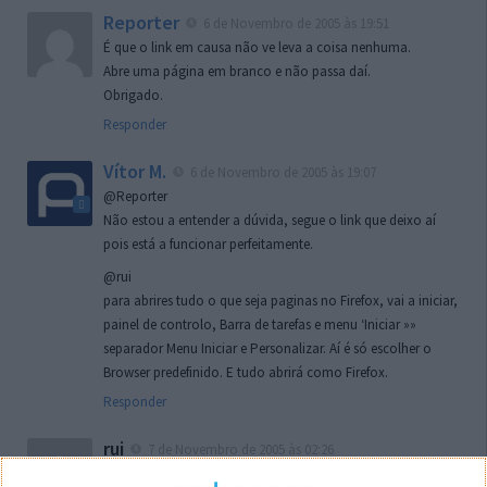
Reporter
6 de Novembro de 2005 às 19:51
É que o link em causa não ve leva a coisa nenhuma.
Abre uma página em branco e não passa daí.
Obrigado.
Responder
Vítor M.
6 de Novembro de 2005 às 19:07
@Reporter
Não estou a entender a dúvida, segue o link que deixo aí
pois está a funcionar perfeitamente.
@rui
para abrires tudo o que seja paginas no Firefox, vai a iniciar,
painel de controlo, Barra de tarefas e menu ‘Iniciar »»
separador Menu Iniciar e Personalizar. Aí é só escolher o
Browser predefinido. E tudo abrirá como Firefox.
Responder
rui
7 de Novembro de 2005 às 02:26
Boas outra vez. Desculpa tar te a chatear mas na