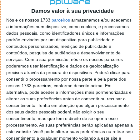
localizaçao referida n se encontra la nada k me permita por
o firefox como browser predefenido
Ja percorri o painel
Damos valor à sua privacidade
de control tudo e nada. Tou a comecar a desesperar, ate ja
Nós e os nossos 1733
parceiros
armazenamos e/ou acedemos
tentei apagar o explorer na tentativa de forçar o uso do
a informações num dispositivo, como cookies, e processamos
firefox mas em vao. Kaso te lembres de outra dica fico
dados pessoais, como identificadores únicos e informações
agradecido, caso contrario obrigado a mesma
padrão enviadas por um dispositivo para publicidade e
Responder
conteúdos personalizados, medição de publicidade e
conteúdos, pesquisa de audiências e desenvolvimento de
Vítor M.
serviços.
Com a sua permissão, nós e os nossos parceiros
7 de Novembro de 2005 às 01:39
poderemos usar identificação e dados de geolocalização
@Reporter
precisos através da procura de dispositivos. Poderá clicar para
Desculpa mas o link funciona. Seja como for segue por mail
consentir o processamento por nossa parte e pela parte dos
o MSn Messenger 8.
nossos 1733 parceiros, conforme descrito acima. Em
Responder
alternativa, pode aceder a informações mais pormenorizadas e
alterar as suas preferências antes de consentir ou recusar o
Vítor M.
7 de Novembro de 2005 às 11:21
consentimento.
Tenha em atenção que algum processamento
@Rui
dos seus dados pessoais poderá não exigir o seu
Tens de encontrar o que te falei. Faz da seguinte maneira,
consentimento, mas que tem o direito de se opor a esse
janela iniciar e no topo dessa janela com o botão direito do
processamento. As suas preferências serão aplicadas apenas a
rato faz propriedades. Depois no separador Menu ‘Iniciar’
este website. Você pode alterar suas preferências ou retirar seu
clica no botão ‘Personalizar’ aí encontrarás no separador
consentimento a qualquer momento voltando a este site e