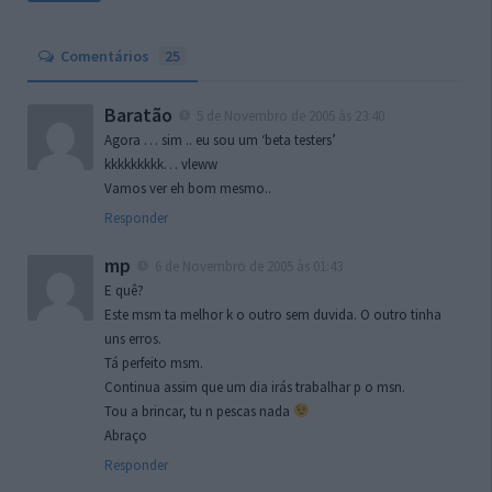
Comentários
25
Baratão
5 de Novembro de 2005 às 23:40
Agora … sim .. eu sou um ‘beta testers’
kkkkkkkkk… vleww
Vamos ver eh bom mesmo..
Responder
mp
6 de Novembro de 2005 às 01:43
E quê?
Este msm ta melhor k o outro sem duvida. O outro tinha
uns erros.
Tá perfeito msm.
Continua assim que um dia irás trabalhar p o msn.
Tou a brincar, tu n pescas nada
Abraço
Responder