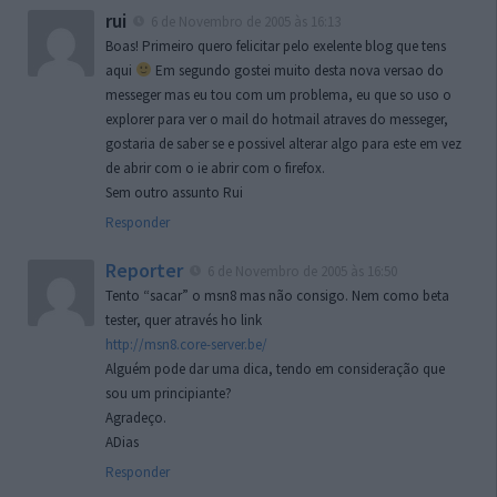
rui
6 de Novembro de 2005 às 16:13
Boas! Primeiro quero felicitar pelo exelente blog que tens
aqui
Em segundo gostei muito desta nova versao do
messeger mas eu tou com um problema, eu que so uso o
explorer para ver o mail do hotmail atraves do messeger,
gostaria de saber se e possivel alterar algo para este em vez
de abrir com o ie abrir com o firefox.
Sem outro assunto Rui
Responder
Reporter
6 de Novembro de 2005 às 16:50
Tento “sacar” o msn8 mas não consigo. Nem como beta
tester, quer através ho link
http://msn8.core-server.be/
Alguém pode dar uma dica, tendo em consideração que
sou um principiante?
Agradeço.
ADias
Responder