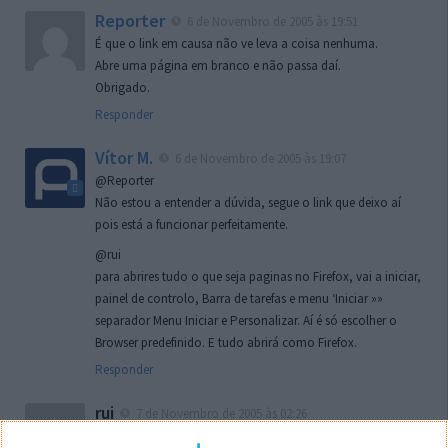
Reporter
6 de Novembro de 2005 às 19:51
É que o link em causa não ve leva a coisa nenhuma.
Abre uma página em branco e não passa daí.
Obrigado.
Responder
Vítor M.
6 de Novembro de 2005 às 19:07
@Reporter
Não estou a entender a dúvida, segue o link que deixo aí
pois está a funcionar perfeitamente.
@rui
para abrires tudo o que seja paginas no Firefox, vai a iniciar,
painel de controlo, Barra de tarefas e menu ‘Iniciar »»
separador Menu Iniciar e Personalizar. Aí é só escolher o
Browser predefinido. E tudo abrirá como Firefox.
Responder
rui
7 de Novembro de 2005 às 02:26
Boas outra vez. Desculpa tar te a chatear mas na