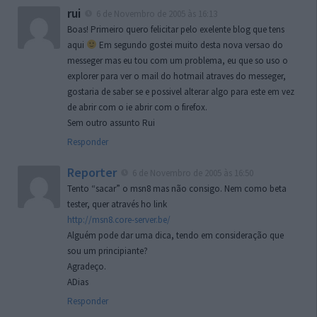
rui
6 de Novembro de 2005 às 16:13
Boas! Primeiro quero felicitar pelo exelente blog que tens
aqui
Em segundo gostei muito desta nova versao do
messeger mas eu tou com um problema, eu que so uso o
explorer para ver o mail do hotmail atraves do messeger,
gostaria de saber se e possivel alterar algo para este em vez
de abrir com o ie abrir com o firefox.
Sem outro assunto Rui
Responder
Reporter
6 de Novembro de 2005 às 16:50
Tento “sacar” o msn8 mas não consigo. Nem como beta
tester, quer através ho link
http://msn8.core-server.be/
Alguém pode dar uma dica, tendo em consideração que
sou um principiante?
Agradeço.
ADias
Responder