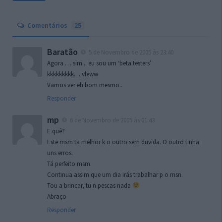
Comentários
25
Baratão
5 de Novembro de 2005 às 23:40
Agora … sim .. eu sou um ‘beta testers’
kkkkkkkkk… vleww
Vamos ver eh bom mesmo..
Responder
mp
6 de Novembro de 2005 às 01:43
E quê?
Este msm ta melhor k o outro sem duvida. O outro tinha
uns erros.
Tá perfeito msm.
Continua assim que um dia irás trabalhar p o msn.
Tou a brincar, tu n pescas nada
Abraço
Responder