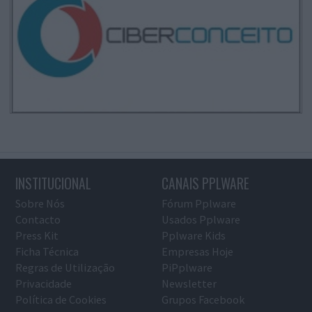
INSTITUCIONAL
CANAIS PPLWARE
Sobre Nós
Fórum Pplware
Contacto
Usados Pplware
Press Kit
Pplware Kids
Ficha Técnica
Empresas Hoje
Regras de Utilização
PiPplware
Privacidade
Newsletter
Política de Cookies
Grupos Facebook