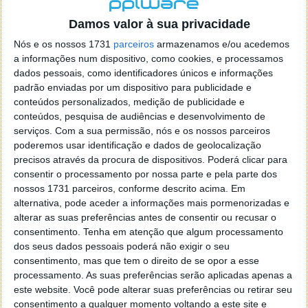
localizaçao referida n se encontra la nada k me permita por
o firefox como browser predefenido
Ja percorri o painel
Damos valor à sua privacidade
de control tudo e nada. Tou a comecar a desesperar, ate ja
Nós e os nossos 1731
parceiros
armazenamos e/ou acedemos
tentei apagar o explorer na tentativa de forçar o uso do
a informações num dispositivo, como cookies, e processamos
firefox mas em vao. Kaso te lembres de outra dica fico
dados pessoais, como identificadores únicos e informações
agradecido, caso contrario obrigado a mesma
padrão enviadas por um dispositivo para publicidade e
Responder
conteúdos personalizados, medição de publicidade e
conteúdos, pesquisa de audiências e desenvolvimento de
Vítor M.
serviços.
Com a sua permissão, nós e os nossos parceiros
7 de Novembro de 2005 às 01:39
poderemos usar identificação e dados de geolocalização
@Reporter
precisos através da procura de dispositivos. Poderá clicar para
Desculpa mas o link funciona. Seja como for segue por mail
consentir o processamento por nossa parte e pela parte dos
o MSn Messenger 8.
nossos 1731 parceiros, conforme descrito acima. Em
Responder
alternativa, pode aceder a informações mais pormenorizadas e
alterar as suas preferências antes de consentir ou recusar o
Vítor M.
7 de Novembro de 2005 às 11:21
consentimento.
Tenha em atenção que algum processamento
@Rui
dos seus dados pessoais poderá não exigir o seu
Tens de encontrar o que te falei. Faz da seguinte maneira,
consentimento, mas que tem o direito de se opor a esse
janela iniciar e no topo dessa janela com o botão direito do
processamento. As suas preferências serão aplicadas apenas a
rato faz propriedades. Depois no separador Menu ‘Iniciar’
este website. Você pode alterar suas preferências ou retirar seu
clica no botão ‘Personalizar’ aí encontrarás no separador
consentimento a qualquer momento voltando a este site e