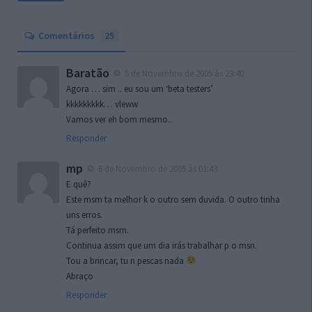
Comentários
25
Baratão
5 de Novembro de 2005 às 23:40
Agora … sim .. eu sou um ‘beta testers’
kkkkkkkkk… vleww
Vamos ver eh bom mesmo..
Responder
mp
6 de Novembro de 2005 às 01:43
E quê?
Este msm ta melhor k o outro sem duvida. O outro tinha
uns erros.
Tá perfeito msm.
Continua assim que um dia irás trabalhar p o msn.
Tou a brincar, tu n pescas nada
Abraço
Responder