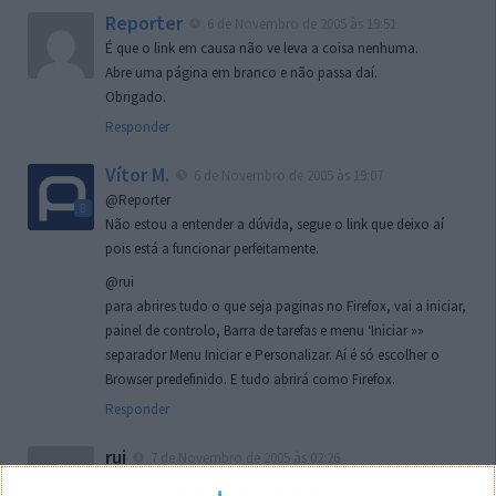
Reporter
6 de Novembro de 2005 às 19:51
É que o link em causa não ve leva a coisa nenhuma.
Abre uma página em branco e não passa daí.
Obrigado.
Responder
Vítor M.
6 de Novembro de 2005 às 19:07
@Reporter
Não estou a entender a dúvida, segue o link que deixo aí
pois está a funcionar perfeitamente.
@rui
para abrires tudo o que seja paginas no Firefox, vai a iniciar,
painel de controlo, Barra de tarefas e menu ‘Iniciar »»
separador Menu Iniciar e Personalizar. Aí é só escolher o
Browser predefinido. E tudo abrirá como Firefox.
Responder
rui
7 de Novembro de 2005 às 02:26
Boas outra vez. Desculpa tar te a chatear mas na