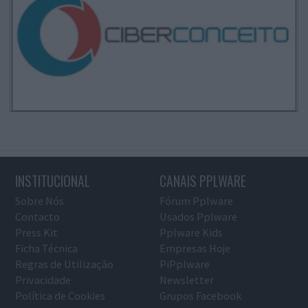
INSTITUCIONAL
CANAIS PPLWARE
Sobre Nós
Fórum Pplware
Contacto
Usados Pplware
Press Kit
Pplware Kids
Ficha Técnica
Empresas Hoje
Regras de Utilização
PiPplware
Privacidade
Newsletter
Política de Cookies
Grupos Facebook