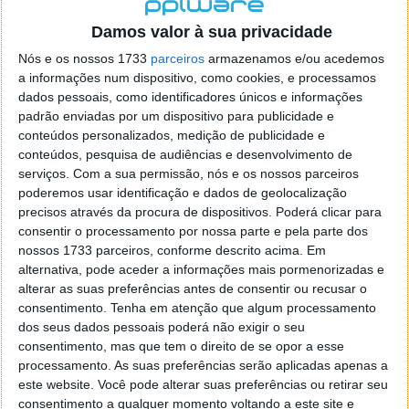
localizaçao referida n se encontra la nada k me permita por
o firefox como browser predefenido
Ja percorri o painel
Damos valor à sua privacidade
de control tudo e nada. Tou a comecar a desesperar, ate ja
Nós e os nossos 1733
parceiros
armazenamos e/ou acedemos
tentei apagar o explorer na tentativa de forçar o uso do
a informações num dispositivo, como cookies, e processamos
firefox mas em vao. Kaso te lembres de outra dica fico
dados pessoais, como identificadores únicos e informações
agradecido, caso contrario obrigado a mesma
padrão enviadas por um dispositivo para publicidade e
Responder
conteúdos personalizados, medição de publicidade e
conteúdos, pesquisa de audiências e desenvolvimento de
Vítor M.
serviços.
Com a sua permissão, nós e os nossos parceiros
7 de Novembro de 2005 às 01:39
poderemos usar identificação e dados de geolocalização
@Reporter
precisos através da procura de dispositivos. Poderá clicar para
Desculpa mas o link funciona. Seja como for segue por mail
consentir o processamento por nossa parte e pela parte dos
o MSn Messenger 8.
nossos 1733 parceiros, conforme descrito acima. Em
Responder
alternativa, pode aceder a informações mais pormenorizadas e
alterar as suas preferências antes de consentir ou recusar o
Vítor M.
7 de Novembro de 2005 às 11:21
consentimento.
Tenha em atenção que algum processamento
@Rui
dos seus dados pessoais poderá não exigir o seu
Tens de encontrar o que te falei. Faz da seguinte maneira,
consentimento, mas que tem o direito de se opor a esse
janela iniciar e no topo dessa janela com o botão direito do
processamento. As suas preferências serão aplicadas apenas a
rato faz propriedades. Depois no separador Menu ‘Iniciar’
este website. Você pode alterar suas preferências ou retirar seu
clica no botão ‘Personalizar’ aí encontrarás no separador
consentimento a qualquer momento voltando a este site e