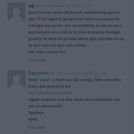
rui
6 de Novembro de 2005 às 16:13
Boas! Primeiro quero felicitar pelo exelente blog que tens
aqui
Em segundo gostei muito desta nova versao do
messeger mas eu tou com um problema, eu que so uso o
explorer para ver o mail do hotmail atraves do messeger,
gostaria de saber se e possivel alterar algo para este em vez
de abrir com o ie abrir com o firefox.
Sem outro assunto Rui
Responder
Reporter
6 de Novembro de 2005 às 16:50
Tento “sacar” o msn8 mas não consigo. Nem como beta
tester, quer através ho link
http://msn8.core-server.be/
Alguém pode dar uma dica, tendo em consideração que
sou um principiante?
Agradeço.
ADias
Responder