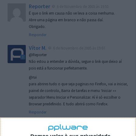
Reporter
6 de Novembro de 2005 às 19:51
É que o link em causa não ve leva a coisa nenhuma.
Abre uma página em branco e não passa daí.
Obrigado.
Responder
Vítor M.
6 de Novembro de 2005 às 19:07
@Reporter
Não estou a entender a dúvida, segue o link que deixo aí
pois está a funcionar perfeitamente.
@rui
para abrires tudo o que seja paginas no Firefox, vai a iniciar,
painel de controlo, Barra de tarefas e menu ‘Iniciar »»
separador Menu Iniciar e Personalizar. Aí é só escolher o
Browser predefinido. E tudo abrirá como Firefox.
Responder
rui
7 de Novembro de 2005 às 02:26
Boas outra vez. Desculpa tar te a chatear mas na