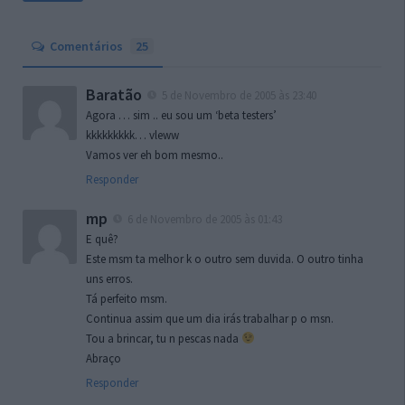
Comentários
25
Baratão
5 de Novembro de 2005 às 23:40
Agora … sim .. eu sou um ‘beta testers’
kkkkkkkkk… vleww
Vamos ver eh bom mesmo..
Responder
mp
6 de Novembro de 2005 às 01:43
E quê?
Este msm ta melhor k o outro sem duvida. O outro tinha
uns erros.
Tá perfeito msm.
Continua assim que um dia irás trabalhar p o msn.
Tou a brincar, tu n pescas nada
Abraço
Responder