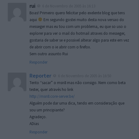
rui
6 de Novembro de 2005 às 16:13
Boas! Primeiro quero felicitar pelo exelente blog que tens
aqui
Em segundo gostei muito desta nova versao do
messeger mas eu tou com um problema, eu que so uso o
explorer para ver o mail do hotmail atraves do messeger,
gostaria de saber se e possivel alterar algo para este em vez
de abrir com o ie abrir com o firefox.
Sem outro assunto Rui
Responder
Reporter
6 de Novembro de 2005 às 16:50
Tento “sacar” o msn8 mas não consigo. Nem como beta
tester, quer através ho link
http://msn8.core-server.be/
Alguém pode dar uma dica, tendo em consideração que
sou um principiante?
Agradeço.
ADias
Responder