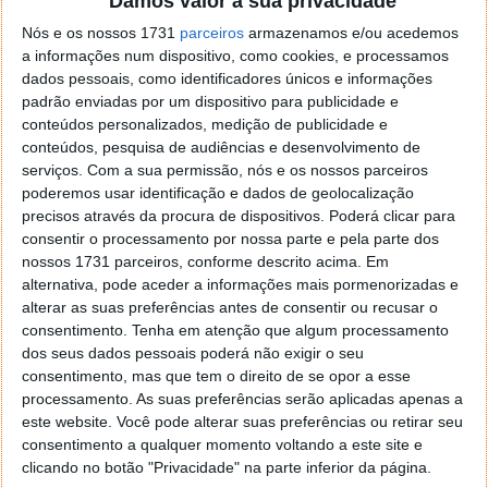
Damos valor à sua privacidade
localizaçao referida n se encontra la nada k me permita por
Nós e os nossos 1731
parceiros
armazenamos e/ou acedemos
o firefox como browser predefenido
Ja percorri o painel
a informações num dispositivo, como cookies, e processamos
de control tudo e nada. Tou a comecar a desesperar, ate ja
dados pessoais, como identificadores únicos e informações
tentei apagar o explorer na tentativa de forçar o uso do
padrão enviadas por um dispositivo para publicidade e
firefox mas em vao. Kaso te lembres de outra dica fico
conteúdos personalizados, medição de publicidade e
agradecido, caso contrario obrigado a mesma
conteúdos, pesquisa de audiências e desenvolvimento de
Responder
serviços.
Com a sua permissão, nós e os nossos parceiros
poderemos usar identificação e dados de geolocalização
Vítor M.
7 de Novembro de 2005 às 01:39
precisos através da procura de dispositivos. Poderá clicar para
@Reporter
consentir o processamento por nossa parte e pela parte dos
Desculpa mas o link funciona. Seja como for segue por mail
nossos 1731 parceiros, conforme descrito acima. Em
o MSn Messenger 8.
alternativa, pode aceder a informações mais pormenorizadas e
alterar as suas preferências antes de consentir ou recusar o
Responder
consentimento.
Tenha em atenção que algum processamento
Vítor M.
dos seus dados pessoais poderá não exigir o seu
7 de Novembro de 2005 às 11:21
consentimento, mas que tem o direito de se opor a esse
@Rui
processamento. As suas preferências serão aplicadas apenas a
Tens de encontrar o que te falei. Faz da seguinte maneira,
este website. Você pode alterar suas preferências ou retirar seu
janela iniciar e no topo dessa janela com o botão direito do
consentimento a qualquer momento voltando a este site e
rato faz propriedades. Depois no separador Menu ‘Iniciar’
clicando no botão "Privacidade" na parte inferior da página.
clica no botão ‘Personalizar’ aí encontrarás no separador