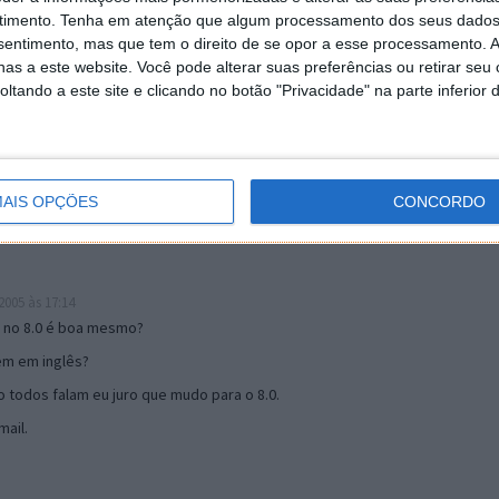
timento.
Tenha em atenção que algum processamento dos seus dados
nsentimento, mas que tem o direito de se opor a esse processamento. A
as a este website. Você pode alterar suas preferências ou retirar seu
19:51
tando a este site e clicando no botão "Privacidade" na parte inferior 
u mail algum.
s 17:00
AIS OPÇÕES
CONCORDO
005 às 17:14
o no 8.0 é boa mesmo?
tem em inglês?
 todos falam eu juro que mudo para o 8.0.
ail.