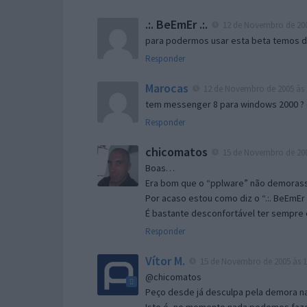
.:. BeEmEr .:.
12 de Novembro de 200
para podermos usar esta beta temos d “
Responder
Marocas
12 de Novembro de 2005 às 
tem messenger 8 para windows 2000 ?
Responder
chicomatos
15 de Novembro de 200
Boas…
Era bom que o “pplware” não demorass
Por acaso estou como diz o “.:. BeEmEr 
É bastante desconfortável ter sempre e
Responder
Vítor M.
15 de Novembro de 2005 às 1
@chicomatos
Peço desde já desculpa pela demora na 