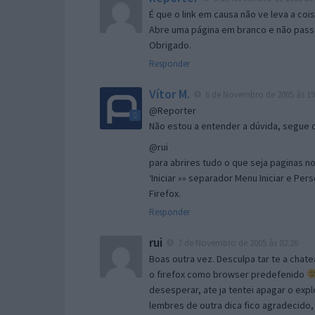
É que o link em causa não ve leva a co
Abre uma página em branco e não passa
Obrigado.
Responder
Vítor M.
6 de Novembro de 2005 às 19
@Reporter
Não estou a entender a dúvida, segue o 
@rui
para abrires tudo o que seja paginas no 
‘Iniciar »» separador Menu Iniciar e Per
Firefox.
Responder
rui
7 de Novembro de 2005 às 02:26
Boas outra vez. Desculpa tar te a chate
o firefox como browser predefenido
desesperar, ate ja tentei apagar o expl
lembres de outra dica fico agradecido