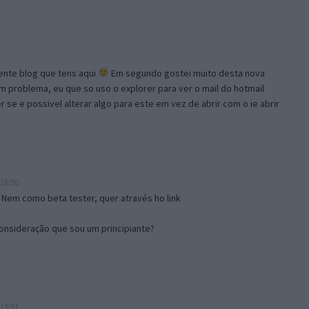
lente blog que tens aqui
Em segundo gostei muito desta nova
problema, eu que so uso o explorer para ver o mail do hotmail
se e possivel alterar algo para este em vez de abrir com o ie abrir
16:50
 Nem como beta tester, quer através ho link
onsideração que sou um principiante?
19:51