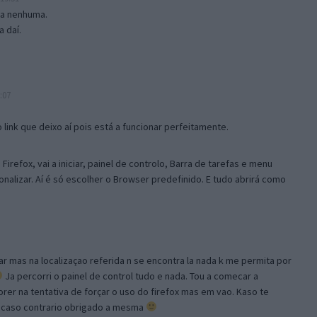
isa nenhuma.
 daí.
:07
link que deixo aí pois está a funcionar perfeitamente.
Firefox, vai a iniciar, painel de controlo, Barra de tarefas e menu
sonalizar. Aí é só escolher o Browser predefinido. E tudo abrirá como
ar mas na localizaçao referida n se encontra la nada k me permita por
Ja percorri o painel de control tudo e nada. Tou a comecar a
orer na tentativa de forçar o uso do firefox mas em vao. Kaso te
, caso contrario obrigado a mesma