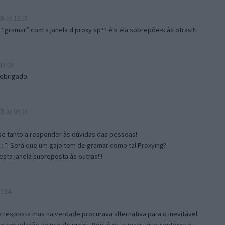
5 às 12:10
gramar” com a janela d proxy sp?? é k ela sobrepõe-s às otras!!!
17:09
 obrigado
5 às 09:24
e tanto a responder às dúvidas das pessoas!
.:.”! Será que um gajo tem de gramar como tal Proxying?
sta janela subreposta às outras!!!
0:14
resposta mas na verdade procurava alternativa para o inevitável.