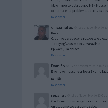
Isto é, no momento nada podemos fazer
filtro imposto pela equipa MSN Messen
contorna este problema. Deixo-vos aqu
Responder
chicomatos
16 de Novembro de 200
Boas…
Cabe-me agradecer a resposta e a exce
“Proxying”. Assim sim… Maravilha!
Pplware, um abraço!
Responder
Damião
17 de Novembro de 2005 às 0
E no novo messenger beta 8 como fazer
Damião
Responder
redshot
18 de Novembro de 2005 às 
Olá! Primeiro quero agradecer-vos por 
erros, como toda a gente sabe.