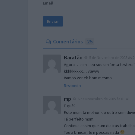
Email
Comentários
25
Baratão
5 de Novembro de 2005 às 2
Agora … sim .. eu sou um ‘beta testers’
kkkkkkkkk… vleww
Vamos ver eh bom mesmo..
Responder
mp
6 de Novembro de 2005 às 01:43
E quê?
Este msm ta melhor k o outro sem duvid
Tá perfeito msm.
Continua assim que um dia irás trabalha
Tou a brincar, tu n pescas nada