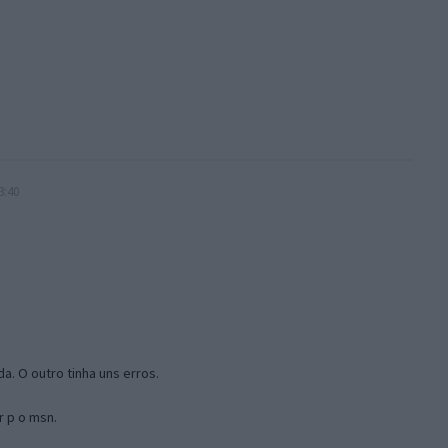
3:40
a. O outro tinha uns erros.
r p o msn.