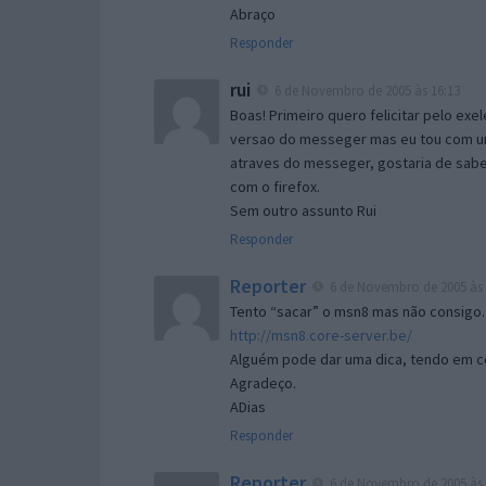
Abraço
Responder
rui
6 de Novembro de 2005 às 16:13
Boas! Primeiro quero felicitar pelo exe
versao do messeger mas eu tou com um 
atraves do messeger, gostaria de saber 
com o firefox.
Sem outro assunto Rui
Responder
Reporter
6 de Novembro de 2005 às 
Tento “sacar” o msn8 mas não consigo.
http://msn8.core-server.be/
Alguém pode dar uma dica, tendo em c
Agradeço.
ADias
Responder
Reporter
6 de Novembro de 2005 às 