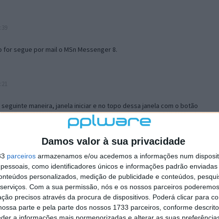
:39
o for segue por mail o MSn Messenger 8.
:21
a seguinte maneira, janela iniciar e no topo dessa janela com o botão
 no separador Menu ‘Iniciar’ clica no botão ‘Personalizar’ aí
ão para escolheres o Browser com que queres navegar e o gestor de
is ao teu Firefox e nas ferramentas ou tools escolhes ‘Opções’ ou
Damos valor à sua privacidade
erta e logo perto do fim encontras um local para colocares um visto
33
parceiros
armazenamos e/ou acedemos a informações num dispositi
e este é o browser predefinido.
essoais, como identificadores únicos e informações padrão enviadas 
conteúdos personalizados, medição de publicidade e conteúdos, pesqui
serviços.
Com a sua permissão, nós e os nossos parceiros poderemos 
12:57
ção precisos através da procura de dispositivos. Poderá clicar para co
ossa parte e pela parte dos nossos 1733 parceiros, conforme descrit
eder a informações mais pormenorizadas e alterar as suas preferência