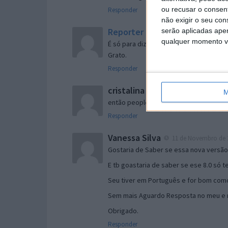
ou recusar o consen
Responder
não exigir o seu co
Reporter
serão aplicadas apen
7 de Novembro de 2005 às 
qualquer momento vol
É só para dizer que ainda não me chego
Grato.
Responder
cristalina
11 de Novembro de 2005 à
M
então people
Responder
Vanessa Silva
11 de Novembro de 2
Gostaria de Saber se essa nova versã
E tb goastaria de saber se ese 8.0 só 
Seu tiver em Português e for bom como
Sem mais Aguardo Resposta no meu e m
Obrigado.
Responder