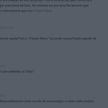
 em relação ao uso do proxy. Pois é este proxy que contorna o
ger para beta testers. No entanto eu uso uma ferramenta que
i a ferramenta que uso:
Power Menu
5 às 17:45
lente ajuda! Pois o “Power Menu” esconde na perfeição aquele tal
1:19
 para eliminar as Tabs?
20:19
disponibilizarem esta versão do messenger, o outro tinha muitos