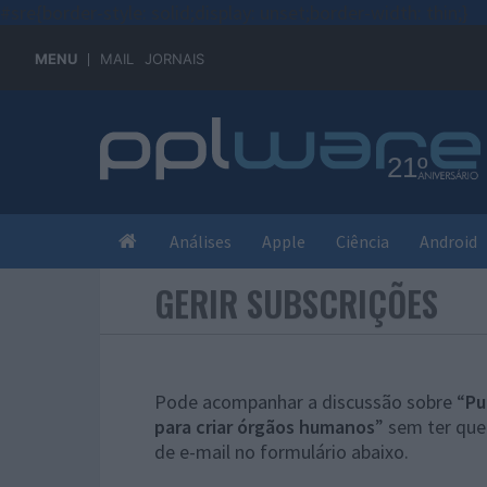
#sre{border-style: solid;display: unset;border-width: thin;}
MENU
MAIL
JORNAIS
Análises
Apple
Ciência
Android
GERIR SUBSCRIÇÕES
Pode acompanhar a discussão sobre “
Pu
para criar órgãos humanos
” sem ter que
de e-mail no formulário abaixo.