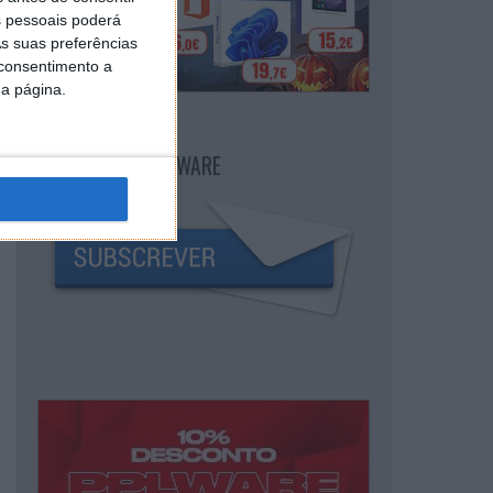
 pessoais poderá
s suas preferências
 consentimento a
da página.
NEWSLETTER PPLWARE