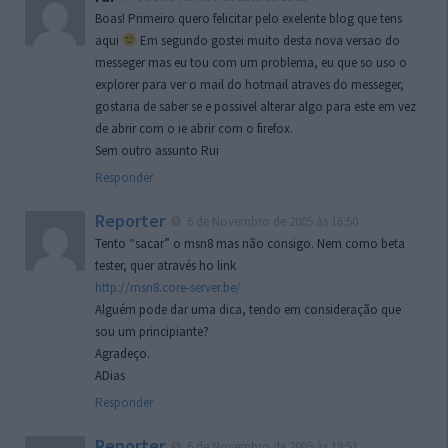
Boas! Primeiro quero felicitar pelo exelente blog que tens
aqui
Em segundo gostei muito desta nova versao do
messeger mas eu tou com um problema, eu que so uso o
explorer para ver o mail do hotmail atraves do messeger,
gostaria de saber se e possivel alterar algo para este em vez
de abrir com o ie abrir com o firefox.
Sem outro assunto Rui
Responder
Reporter
6 de Novembro de 2005 às 16:50
Tento “sacar” o msn8 mas não consigo. Nem como beta
tester, quer através ho link
http://msn8.core-server.be/
Alguém pode dar uma dica, tendo em consideração que
sou um principiante?
Agradeço.
ADias
Responder
Reporter
6 de Novembro de 2005 às 19:51