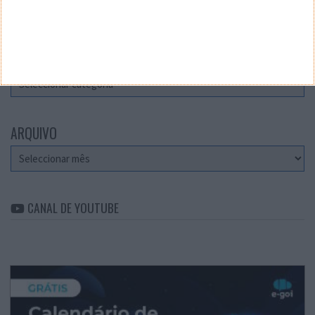
Teste a velocidade da sua Internet
CATEGORIAS
Categorias
ARQUIVO
Arquivo
CANAL DE YOUTUBE