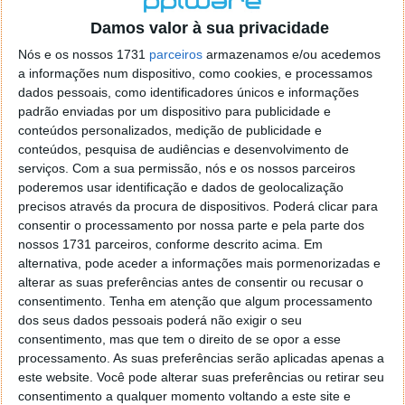
o firefox como browser predefenido
Ja percorri o painel
Damos valor à sua privacidade
de control tudo e nada. Tou a comecar a desesperar, ate ja
tentei apagar o explorer na tentativa de forçar o uso do
Nós e os nossos 1731
parceiros
armazenamos e/ou acedemos
firefox mas em vao. Kaso te lembres de outra dica fico
a informações num dispositivo, como cookies, e processamos
agradecido, caso contrario obrigado a mesma
dados pessoais, como identificadores únicos e informações
Responder
padrão enviadas por um dispositivo para publicidade e
conteúdos personalizados, medição de publicidade e
Vítor M.
conteúdos, pesquisa de audiências e desenvolvimento de
7 de Novembro de 2005 às 01:39
serviços.
Com a sua permissão, nós e os nossos parceiros
@Reporter
poderemos usar identificação e dados de geolocalização
Desculpa mas o link funciona. Seja como for segue por mail
precisos através da procura de dispositivos. Poderá clicar para
o MSn Messenger 8.
consentir o processamento por nossa parte e pela parte dos
Responder
nossos 1731 parceiros, conforme descrito acima. Em
alternativa, pode aceder a informações mais pormenorizadas e
Vítor M.
7 de Novembro de 2005 às 11:21
alterar as suas preferências antes de consentir ou recusar o
@Rui
consentimento.
Tenha em atenção que algum processamento
Tens de encontrar o que te falei. Faz da seguinte maneira,
dos seus dados pessoais poderá não exigir o seu
janela iniciar e no topo dessa janela com o botão direito do
consentimento, mas que tem o direito de se opor a esse
rato faz propriedades. Depois no separador Menu ‘Iniciar’
processamento. As suas preferências serão aplicadas apenas a
clica no botão ‘Personalizar’ aí encontrarás no separador
este website. Você pode alterar suas preferências ou retirar seu
geral a opção para escolheres o Browser com que queres
consentimento a qualquer momento voltando a este site e