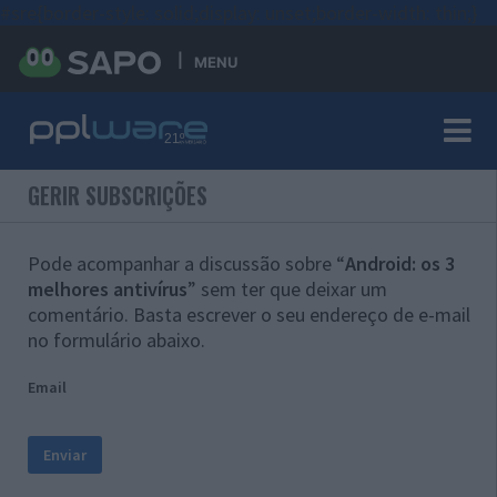
#sre{border-style: solid;display: unset;border-width: thin;}
MENU
GERIR SUBSCRIÇÕES
Pode acompanhar a discussão sobre “
Android: os 3
melhores antivírus
” sem ter que deixar um
comentário. Basta escrever o seu endereço de e-mail
no formulário abaixo.
Email