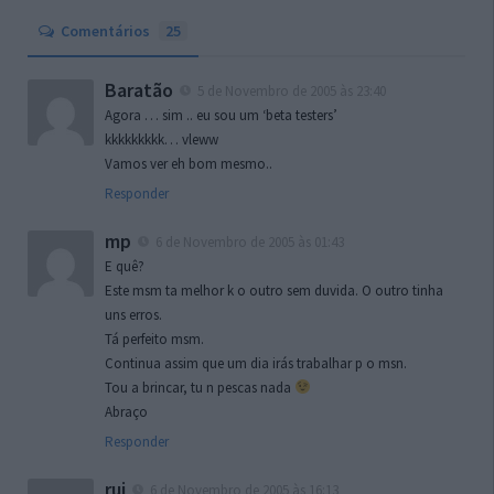
Comentários
25
Baratão
5 de Novembro de 2005 às 23:40
Agora … sim .. eu sou um ‘beta testers’
kkkkkkkkk… vleww
Vamos ver eh bom mesmo..
Responder
mp
6 de Novembro de 2005 às 01:43
E quê?
Este msm ta melhor k o outro sem duvida. O outro tinha
uns erros.
Tá perfeito msm.
Continua assim que um dia irás trabalhar p o msn.
Tou a brincar, tu n pescas nada
Abraço
Responder
rui
6 de Novembro de 2005 às 16:13