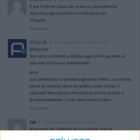
É que o link em causa não ve leva a coisa nenhuma.
Abre uma página em branco e não passa daí.
Obrigado.
Responder
Vítor M.
6 de Novembro de 2005 às 19:07
@Reporter
Não estou a entender a dúvida, segue o link que deixo aí
pois está a funcionar perfeitamente.
@rui
para abrires tudo o que seja paginas no Firefox, vai a iniciar,
painel de controlo, Barra de tarefas e menu ‘Iniciar »»
separador Menu Iniciar e Personalizar. Aí é só escolher o
Browser predefinido. E tudo abrirá como Firefox.
Responder
rui
7 de Novembro de 2005 às 02:26
Boas outra vez. Desculpa tar te a chatear mas na
localizaçao referida n se encontra la nada k me permita por