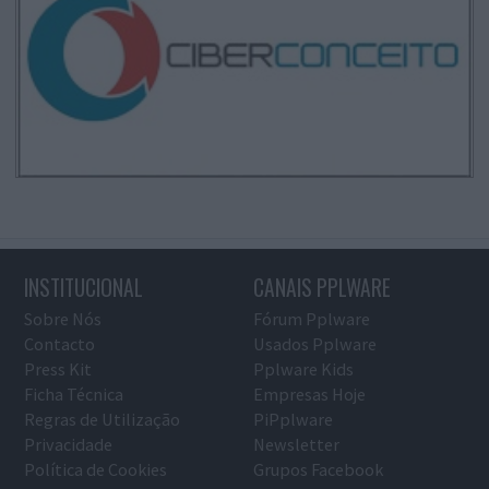
INSTITUCIONAL
CANAIS PPLWARE
Sobre Nós
Fórum Pplware
Contacto
Usados Pplware
Press Kit
Pplware Kids
Ficha Técnica
Empresas Hoje
Regras de Utilização
PiPplware
Privacidade
Newsletter
Política de Cookies
Grupos Facebook