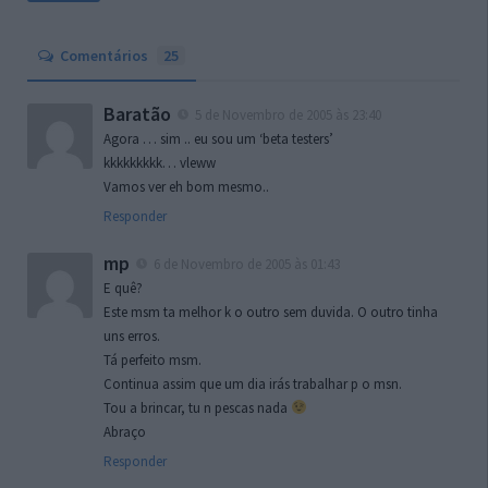
Comentários
25
Baratão
5 de Novembro de 2005 às 23:40
Agora … sim .. eu sou um ‘beta testers’
kkkkkkkkk… vleww
Vamos ver eh bom mesmo..
Responder
mp
6 de Novembro de 2005 às 01:43
E quê?
Este msm ta melhor k o outro sem duvida. O outro tinha
uns erros.
Tá perfeito msm.
Continua assim que um dia irás trabalhar p o msn.
Tou a brincar, tu n pescas nada
Abraço
Responder