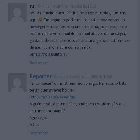
rui
6 de Novembro de 2005 às 16:13
Boas! Primeiro quero felicitar pelo exelente blog que tens
aqui
Em segundo gostei muito desta nova versao do
messeger mas eu tou com um problema, eu que so uso o
explorer para ver o mail do hotmail atraves do messeger,
gostaria de saber se e possivel alterar algo para este em vez
de abrir com o ie abrir com o firefox.
Sem outro assunto Rui
Responder
Reporter
6 de Novembro de 2005 às 16:50
Tento “sacar” o msn8 mas não consigo. Nem como beta
tester, quer através ho link
http://msn8.core-server.be/
Alguém pode dar uma dica, tendo em consideração que
sou um principiante?
Agradeço.
ADias
Responder