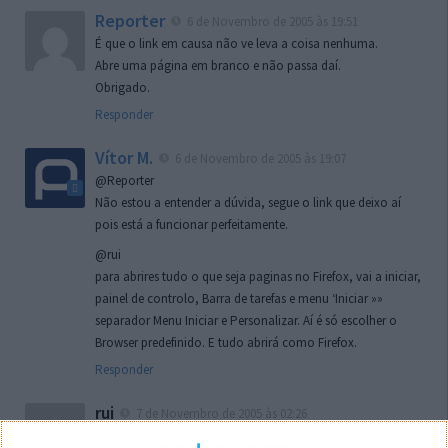
Reporter
6 de Novembro de 2005 às 19:51
É que o link em causa não ve leva a coisa nenhuma.
Abre uma página em branco e não passa daí.
Obrigado.
Responder
Vítor M.
6 de Novembro de 2005 às 19:07
@Reporter
Não estou a entender a dúvida, segue o link que deixo aí
pois está a funcionar perfeitamente.
@rui
para abrires tudo o que seja paginas no Firefox, vai a iniciar,
painel de controlo, Barra de tarefas e menu ‘Iniciar »»
separador Menu Iniciar e Personalizar. Aí é só escolher o
Browser predefinido. E tudo abrirá como Firefox.
Responder
rui
7 de Novembro de 2005 às 02:26
Boas outra vez. Desculpa tar te a chatear mas na