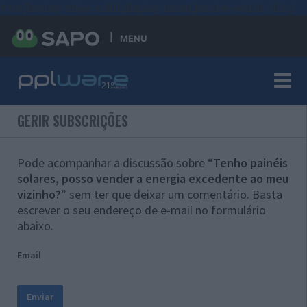
#sre{border-style: solid;display: unset;border-width: thin;}
MENU
GERIR SUBSCRIÇÕES
Pode acompanhar a discussão sobre “
Tenho painéis
solares, posso vender a energia excedente ao meu
vizinho?
” sem ter que deixar um comentário. Basta
escrever o seu endereço de e-mail no formulário
abaixo.
Email