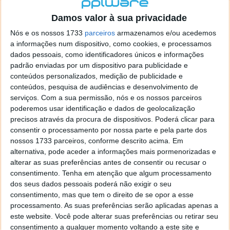
localizaçao referida n se encontra la nada k me permita por
o firefox como browser predefenido
Ja percorri o painel
Damos valor à sua privacidade
de control tudo e nada. Tou a comecar a desesperar, ate ja
Nós e os nossos 1733
parceiros
armazenamos e/ou acedemos
tentei apagar o explorer na tentativa de forçar o uso do
a informações num dispositivo, como cookies, e processamos
firefox mas em vao. Kaso te lembres de outra dica fico
dados pessoais, como identificadores únicos e informações
agradecido, caso contrario obrigado a mesma
padrão enviadas por um dispositivo para publicidade e
Responder
conteúdos personalizados, medição de publicidade e
conteúdos, pesquisa de audiências e desenvolvimento de
Vítor M.
serviços.
Com a sua permissão, nós e os nossos parceiros
7 de Novembro de 2005 às 01:39
poderemos usar identificação e dados de geolocalização
@Reporter
precisos através da procura de dispositivos. Poderá clicar para
Desculpa mas o link funciona. Seja como for segue por mail
consentir o processamento por nossa parte e pela parte dos
o MSn Messenger 8.
nossos 1733 parceiros, conforme descrito acima. Em
Responder
alternativa, pode aceder a informações mais pormenorizadas e
alterar as suas preferências antes de consentir ou recusar o
Vítor M.
7 de Novembro de 2005 às 11:21
consentimento.
Tenha em atenção que algum processamento
@Rui
dos seus dados pessoais poderá não exigir o seu
Tens de encontrar o que te falei. Faz da seguinte maneira,
consentimento, mas que tem o direito de se opor a esse
janela iniciar e no topo dessa janela com o botão direito do
processamento. As suas preferências serão aplicadas apenas a
rato faz propriedades. Depois no separador Menu ‘Iniciar’
este website. Você pode alterar suas preferências ou retirar seu
clica no botão ‘Personalizar’ aí encontrarás no separador
consentimento a qualquer momento voltando a este site e