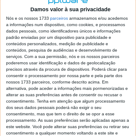
o firefox como browser predefenido
Ja percorri o painel
Damos valor à sua privacidade
de control tudo e nada. Tou a comecar a desesperar, ate ja
tentei apagar o explorer na tentativa de forçar o uso do
Nós e os nossos 1733
parceiros
armazenamos e/ou acedemos
firefox mas em vao. Kaso te lembres de outra dica fico
a informações num dispositivo, como cookies, e processamos
agradecido, caso contrario obrigado a mesma
dados pessoais, como identificadores únicos e informações
Responder
padrão enviadas por um dispositivo para publicidade e
conteúdos personalizados, medição de publicidade e
Vítor M.
conteúdos, pesquisa de audiências e desenvolvimento de
7 de Novembro de 2005 às 01:39
serviços.
Com a sua permissão, nós e os nossos parceiros
@Reporter
poderemos usar identificação e dados de geolocalização
Desculpa mas o link funciona. Seja como for segue por mail
precisos através da procura de dispositivos. Poderá clicar para
o MSn Messenger 8.
consentir o processamento por nossa parte e pela parte dos
Responder
nossos 1733 parceiros, conforme descrito acima. Em
alternativa, pode aceder a informações mais pormenorizadas e
Vítor M.
7 de Novembro de 2005 às 11:21
alterar as suas preferências antes de consentir ou recusar o
@Rui
consentimento.
Tenha em atenção que algum processamento
Tens de encontrar o que te falei. Faz da seguinte maneira,
dos seus dados pessoais poderá não exigir o seu
janela iniciar e no topo dessa janela com o botão direito do
consentimento, mas que tem o direito de se opor a esse
rato faz propriedades. Depois no separador Menu ‘Iniciar’
processamento. As suas preferências serão aplicadas apenas a
clica no botão ‘Personalizar’ aí encontrarás no separador
este website. Você pode alterar suas preferências ou retirar seu
geral a opção para escolheres o Browser com que queres
consentimento a qualquer momento voltando a este site e