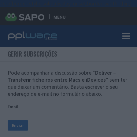
#sre{border-style: solid;display: unset;border-width: thin;}
MENU
GERIR SUBSCRIÇÕES
Pode acompanhar a discussão sobre “
Deliver –
Transferir ficheiros entre Macs e iDevices
” sem ter
que deixar um comentário. Basta escrever o seu
endereço de e-mail no formulário abaixo.
Email