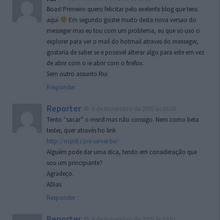
Boas! Primeiro quero felicitar pelo exelente blog que tens
aqui
Em segundo gostei muito desta nova versao do
messeger mas eu tou com um problema, eu que so uso o
explorer para ver o mail do hotmail atraves do messeger,
gostaria de saber se e possivel alterar algo para este em vez
de abrir com o ie abrir com o firefox.
Sem outro assunto Rui
Responder
Reporter
6 de Novembro de 2005 às 16:50
Tento “sacar” o msn8 mas não consigo. Nem como beta
tester, quer através ho link
http://msn8.core-server.be/
Alguém pode dar uma dica, tendo em consideração que
sou um principiante?
Agradeço.
ADias
Responder
Reporter
6 de Novembro de 2005 às 19:51