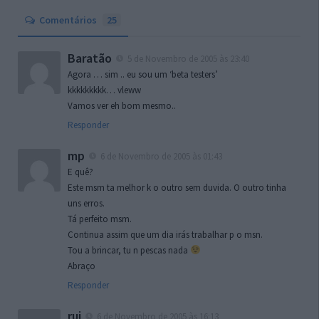
Comentários
25
Baratão
5 de Novembro de 2005 às 23:40
Agora … sim .. eu sou um ‘beta testers’
kkkkkkkkk… vleww
Vamos ver eh bom mesmo..
Responder
mp
6 de Novembro de 2005 às 01:43
E quê?
Este msm ta melhor k o outro sem duvida. O outro tinha
uns erros.
Tá perfeito msm.
Continua assim que um dia irás trabalhar p o msn.
Tou a brincar, tu n pescas nada
Abraço
Responder
rui
6 de Novembro de 2005 às 16:13