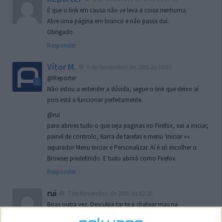
É que o link em causa não ve leva a coisa nenhuma.
Abre uma página em branco e não passa daí.
Obrigado.
Responder
Vítor M.
6 de Novembro de 2005 às 19:07
@Reporter
Não estou a entender a dúvida, segue o link que deixo aí
pois está a funcionar perfeitamente.
@rui
para abrires tudo o que seja paginas no Firefox, vai a iniciar,
painel de controlo, Barra de tarefas e menu ‘Iniciar »»
separador Menu Iniciar e Personalizar. Aí é só escolher o
Browser predefinido. E tudo abrirá como Firefox.
Responder
rui
7 de Novembro de 2005 às 02:26
Boas outra vez. Desculpa tar te a chatear mas na
localizaçao referida n se encontra la nada k me permita por