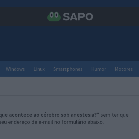
Windows
Linux
Smartphones
Humor
Motores
que acontece ao cérebro sob anestesia?
” sem ter que
seu endereço de e-mail no formulário abaixo.