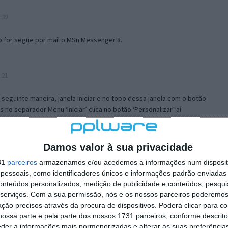
:39
o for segue por mail o MSn Messenger 8.
:21
a seguinte maneira, janela iniciar e no topo dessa janela com o botão
 no separador Menu ‘Iniciar’ clica no botão ‘Personalizar’ aí
ão para escolheres o Browser com que queres navegar e o gestor de
is ao teu Firefox e nas ferramentas ou tools escolhes ‘Opções’ ou
erta e logo perto do fim encontras um local para colocares um visto
Damos valor à sua privacidade
e este é o browser predefinido.
31
parceiros
armazenamos e/ou acedemos a informações num dispositi
essoais, como identificadores únicos e informações padrão enviadas 
conteúdos personalizados, medição de publicidade e conteúdos, pesqui
12:57
serviços.
Com a sua permissão, nós e os nossos parceiros poderemos 
ção precisos através da procura de dispositivos. Poderá clicar para co
ossa parte e pela parte dos nossos 1731 parceiros, conforme descrit
eder a informações mais pormenorizadas e alterar as suas preferência