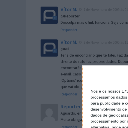
Vítor M.
7 de Novembro de 2005 às 01
@Reporter
Desculpa mas o link funciona. Seja com
Responder
Vítor M.
7 de Novembro de 2005 às 11
@Rui
Tens de encontrar o que te falei. Faz d
direito do rato faz propriedades. Depois
encontrarás no separador geral a opç
e-mail. Caso não consigas chegar lá, va
‘Options’ icon geral da então janela ab
que vai obrigar o Firefox a verificar s
Nós e os nossos 17
Responder
processamos dados p
para publicidade e 
Reporter
7 de Novembro de 2005 às 
desenvolvimento de 
Aguardo, então, o e-mail, Vitor.
dados de geolocaliza
Muito obrigado.
processamento por n
Responder
alternativa, pode ac