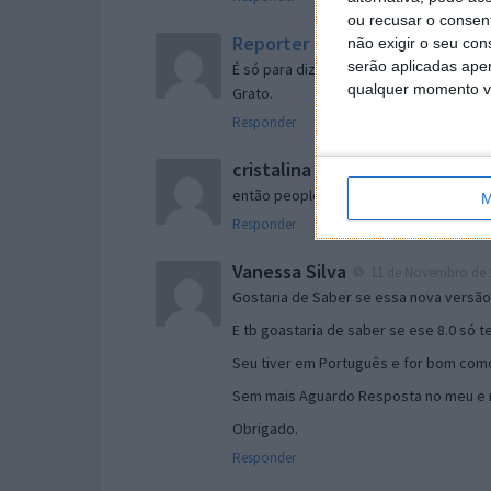
ou recusar o consen
Reporter
não exigir o seu co
7 de Novembro de 2005 às 
serão aplicadas apen
É só para dizer que ainda não me chego
qualquer momento vol
Grato.
Responder
cristalina
11 de Novembro de 2005 à
então people
M
Responder
Vanessa Silva
11 de Novembro de 2
Gostaria de Saber se essa nova versã
E tb goastaria de saber se ese 8.0 só 
Seu tiver em Português e for bom como
Sem mais Aguardo Resposta no meu e m
Obrigado.
Responder