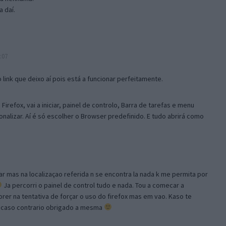
 daí.
:07
link que deixo aí pois está a funcionar perfeitamente.
Firefox, vai a iniciar, painel de controlo, Barra de tarefas e menu
sonalizar. Aí é só escolher o Browser predefinido. E tudo abrirá como
ar mas na localizaçao referida n se encontra la nada k me permita por
Ja percorri o painel de control tudo e nada. Tou a comecar a
orer na tentativa de forçar o uso do firefox mas em vao. Kaso te
, caso contrario obrigado a mesma