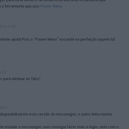
i a ferramenta que uso:
Power Menu
5 às 17:45
lente ajuda! Pois o “Power Menu” esconde na perfeição aquele tal
1:19
 para eliminar as Tabs?
20:19
disponibilizarem esta versão do messenger, o outro tinha muitos
de instalar o messenger, nao consegui fazer mais o login, nem com o