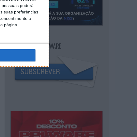
 pessoais poderá
s suas preferências
 consentimento a
da página.
NEWSLETTER PPLWARE