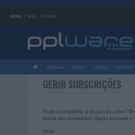
#sre{border-style: solid;display: unset;border-width: thin;}
MENU
MAIL
JORNAIS
Análises
Apple
Ciência
Android
GERIR SUBSCRIÇÕES
Pode acompanhar a discussão sobre “
O 
deixar um comentário. Basta escrever o 
Email