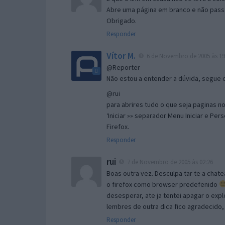
Abre uma página em branco e não passa
Obrigado.
Responder
Vítor M.
6 de Novembro de 2005 às 19
@Reporter
Não estou a entender a dúvida, segue o 
@rui
para abrires tudo o que seja paginas no 
‘Iniciar »» separador Menu Iniciar e Per
Firefox.
Responder
rui
7 de Novembro de 2005 às 02:26
Boas outra vez. Desculpa tar te a chate
o firefox como browser predefenido
desesperar, ate ja tentei apagar o expl
lembres de outra dica fico agradecido
Responder