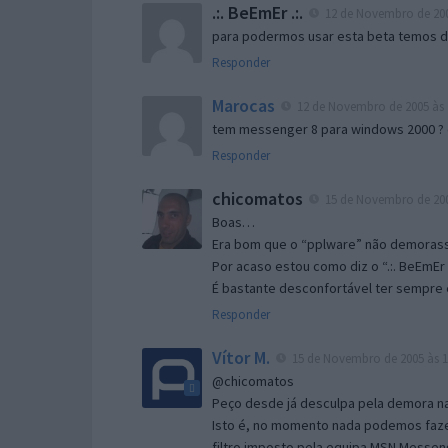
.:. BeEmEr .:.
12 de Novembro de 200
para podermos usar esta beta temos d “
Responder
Marocas
12 de Novembro de 2005 às 
tem messenger 8 para windows 2000 ?
Responder
chicomatos
15 de Novembro de 200
Boas…
Era bom que o “pplware” não demorass
Por acaso estou como diz o “.:. BeEmEr 
É bastante desconfortável ter sempre e
Responder
Vítor M.
15 de Novembro de 2005 às 1
@chicomatos
Peço desde já desculpa pela demora na 
Isto é, no momento nada podemos fazer
filtro imposto pela equipa MSN Messen