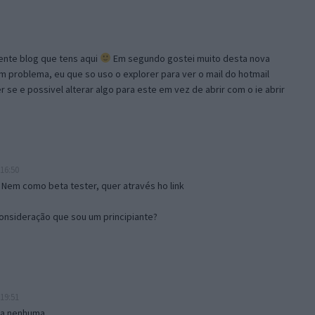
lente blog que tens aqui
Em segundo gostei muito desta nova
problema, eu que so uso o explorer para ver o mail do hotmail
se e possivel alterar algo para este em vez de abrir com o ie abrir
16:50
 Nem como beta tester, quer através ho link
onsideração que sou um principiante?
19:51
isa nenhuma.