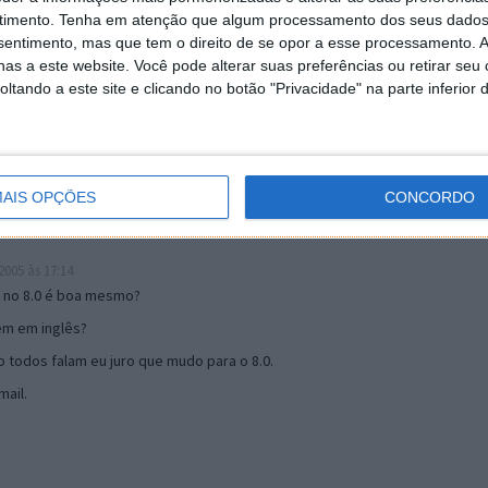
timento.
Tenha em atenção que algum processamento dos seus dados
nsentimento, mas que tem o direito de se opor a esse processamento. A
19:51
as a este website. Você pode alterar suas preferências ou retirar seu
u mail algum.
tando a este site e clicando no botão "Privacidade" na parte inferior 
s 17:00
AIS OPÇÕES
CONCORDO
005 às 17:14
o no 8.0 é boa mesmo?
tem em inglês?
 todos falam eu juro que mudo para o 8.0.
ail.