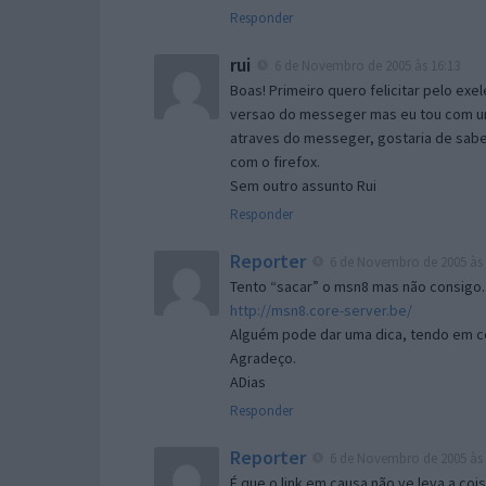
Responder
rui
6 de Novembro de 2005 às 16:13
Boas! Primeiro quero felicitar pelo exe
versao do messeger mas eu tou com um 
atraves do messeger, gostaria de saber 
com o firefox.
Sem outro assunto Rui
Responder
Reporter
6 de Novembro de 2005 às 
Tento “sacar” o msn8 mas não consigo.
http://msn8.core-server.be/
Alguém pode dar uma dica, tendo em c
Agradeço.
ADias
Responder
Reporter
6 de Novembro de 2005 às 
É que o link em causa não ve leva a co