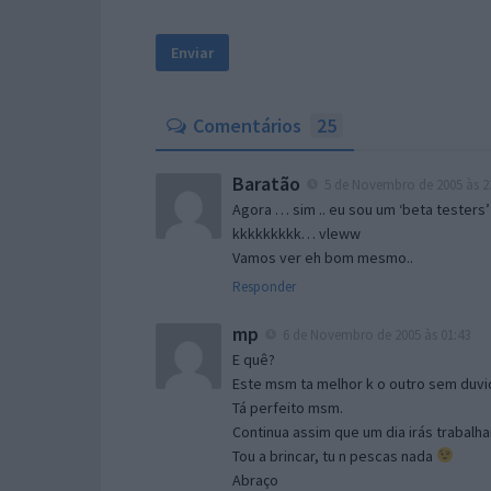
Comentários
25
Baratão
5 de Novembro de 2005 às 2
Agora … sim .. eu sou um ‘beta testers’
kkkkkkkkk… vleww
Vamos ver eh bom mesmo..
Responder
mp
6 de Novembro de 2005 às 01:43
E quê?
Este msm ta melhor k o outro sem duvid
Tá perfeito msm.
Continua assim que um dia irás trabalha
Tou a brincar, tu n pescas nada
Abraço