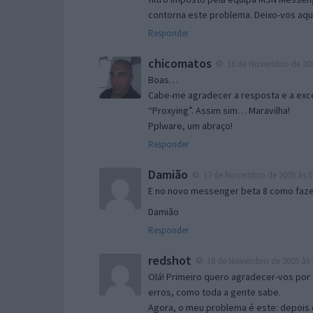
contorna este problema. Deixo-vos aqu
Responder
chicomatos
16 de Novembro de 200
Boas…
Cabe-me agradecer a resposta e a exce
“Proxying”. Assim sim… Maravilha!
Pplware, um abraço!
Responder
Damião
17 de Novembro de 2005 às 0
E no novo messenger beta 8 como fazer
Damião
Responder
redshot
18 de Novembro de 2005 às 
Olá! Primeiro quero agradecer-vos por 
erros, como toda a gente sabe.
Agora, o meu problema é este: depois 