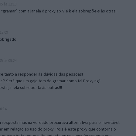
5 às 12:10
gramar” com a janela d proxy sp?? é k ela sobrepõe-s às otras!!!
17:09
 obrigado
5 às 09:24
e tanto a responder às dúvidas das pessoas!
.:.”! Será que um gajo tem de gramar como tal Proxying?
sta janela subreposta às outras!!!
0:14
resposta mas na verdade procurava alternativa para o inevitável.
 em relação ao uso do proxy. Pois é este proxy que contorna o
ger para beta testers. No entanto eu uso uma ferramenta que