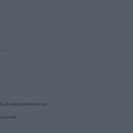
3:40
a. O outro tinha uns erros.
r p o msn.