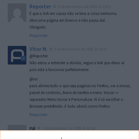
Reporter
6 de Novembro de 2005 às 19:51
É que o link em causa não ve leva a coisa nenhuma.
Abre uma página em branco e não passa daí.
Obrigado.
Responder
Vítor M.
6 de Novembro de 2005 às 19:07
@Reporter
Não estou a entender a dúvida, segue o link que deixo aí
pois está a funcionar perfeitamente.
@rui
para abrires tudo o que seja paginas no Firefox, vai a iniciar,
painel de controlo, Barra de tarefas e menu ‘Iniciar »»
separador Menu Iniciar e Personalizar. Aí é só escolher o
Browser predefinido. E tudo abrirá como Firefox.
Responder
rui
7 de Novembro de 2005 às 02:26
Boas outra vez. Desculpa tar te a chatear mas na