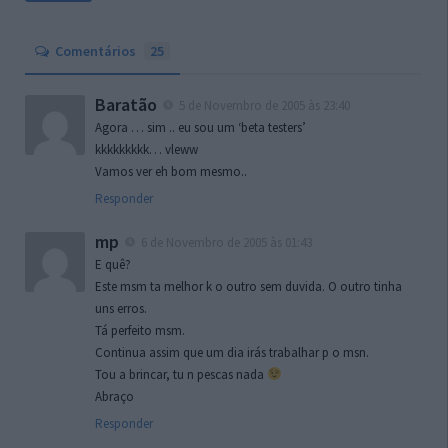
Comentários
25
Baratão
5 de Novembro de 2005 às 23:40
Agora … sim .. eu sou um ‘beta testers’
kkkkkkkkk… vleww
Vamos ver eh bom mesmo..
Responder
mp
6 de Novembro de 2005 às 01:43
E quê?
Este msm ta melhor k o outro sem duvida. O outro tinha
uns erros.
Tá perfeito msm.
Continua assim que um dia irás trabalhar p o msn.
Tou a brincar, tu n pescas nada
Abraço
Responder