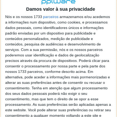
localizaçao referida n se encontra la nada k me permita por
o firefox como browser predefenido
Ja percorri o painel
Damos valor à sua privacidade
de control tudo e nada. Tou a comecar a desesperar, ate ja
Nós e os nossos 1733
parceiros
armazenamos e/ou acedemos
tentei apagar o explorer na tentativa de forçar o uso do
a informações num dispositivo, como cookies, e processamos
firefox mas em vao. Kaso te lembres de outra dica fico
dados pessoais, como identificadores únicos e informações
agradecido, caso contrario obrigado a mesma
padrão enviadas por um dispositivo para publicidade e
Responder
conteúdos personalizados, medição de publicidade e
conteúdos, pesquisa de audiências e desenvolvimento de
Vítor M.
serviços.
Com a sua permissão, nós e os nossos parceiros
7 de Novembro de 2005 às 01:39
poderemos usar identificação e dados de geolocalização
@Reporter
precisos através da procura de dispositivos. Poderá clicar para
Desculpa mas o link funciona. Seja como for segue por mail
consentir o processamento por nossa parte e pela parte dos
o MSn Messenger 8.
nossos 1733 parceiros, conforme descrito acima. Em
Responder
alternativa, pode aceder a informações mais pormenorizadas e
alterar as suas preferências antes de consentir ou recusar o
Vítor M.
7 de Novembro de 2005 às 11:21
consentimento.
Tenha em atenção que algum processamento
@Rui
dos seus dados pessoais poderá não exigir o seu
Tens de encontrar o que te falei. Faz da seguinte maneira,
consentimento, mas que tem o direito de se opor a esse
janela iniciar e no topo dessa janela com o botão direito do
processamento. As suas preferências serão aplicadas apenas a
rato faz propriedades. Depois no separador Menu ‘Iniciar’
este website. Você pode alterar suas preferências ou retirar seu
clica no botão ‘Personalizar’ aí encontrarás no separador
consentimento a qualquer momento voltando a este site e