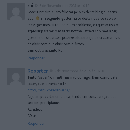
rui
6 de Novembro de 2005 às 16:13
Boas! Primeiro quero felicitar pelo exelente blog que tens
aqui
Em segundo gostei muito desta nova versao do
messeger mas eu tou com um problema, eu que so uso o
explorer para ver o mail do hotmail atraves do messeger,
gostaria de saber se e possivel alterar algo para este em vez
de abrir com o ie abrir com o firefox.
Sem outro assunto Rui
Responder
Reporter
6 de Novembro de 2005 às 16:50
Tento “sacar” o msn8 mas não consigo. Nem como beta
tester, quer através ho link
http://msn8.core-server.be/
Alguém pode dar uma dica, tendo em consideração que
sou um principiante?
Agradeço.
ADias
Responder