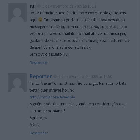
rui
6 de Novembro de 2005 às 16:13
Boas! Primeiro quero felicitar pelo exelente blog que tens
aqui
Em segundo gostei muito desta nova versao do
messeger mas eu tou com um problema, eu que so uso o
explorer para ver o mail do hotmail atraves do messeger,
gostaria de saber se e possivel alterar algo para este em vez
de abrir com o ie abrir com o firefox.
Sem outro assunto Rui
Responder
Reporter
6 de Novembro de 2005 às 16:50
Tento “sacar” o msn8 mas não consigo. Nem como beta
tester, quer através ho link
http://msn8.core-server.be/
Alguém pode dar uma dica, tendo em consideração que
sou um principiante?
Agradeço.
ADias
Responder