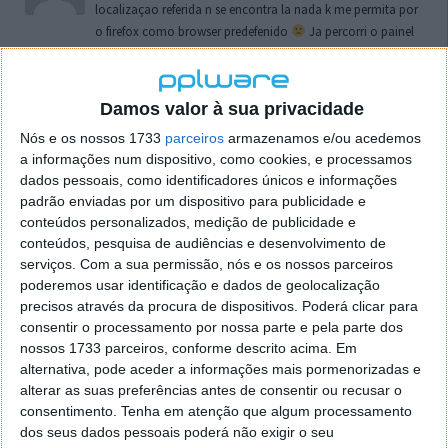
localizaçao referida n se encontra la nada k me permita por
o firefox como browser predefenido
Ja percorri o painel
de control tudo e nada. Tou a comecar a desesperar, ate ja
tentei apagar o explorer na tentativa de forçar o uso do
firefox mas em vao. Kaso te lembres de outra dica fico
Damos valor à sua privacidade
agradecido, caso contrario obrigado a mesma
Nós e os nossos 1733
parceiros
armazenamos e/ou acedemos
Responder
a informações num dispositivo, como cookies, e processamos
dados pessoais, como identificadores únicos e informações
Vítor M.
7 de Novembro de 2005 às 01:39
padrão enviadas por um dispositivo para publicidade e
@Reporter
conteúdos personalizados, medição de publicidade e
Desculpa mas o link funciona. Seja como for segue por mail
conteúdos, pesquisa de audiências e desenvolvimento de
o MSn Messenger 8.
serviços.
Com a sua permissão, nós e os nossos parceiros
Responder
poderemos usar identificação e dados de geolocalização
precisos através da procura de dispositivos. Poderá clicar para
Vítor M.
7 de Novembro de 2005 às 11:21
consentir o processamento por nossa parte e pela parte dos
nossos 1733 parceiros, conforme descrito acima. Em
@Rui
alternativa, pode aceder a informações mais pormenorizadas e
Tens de encontrar o que te falei. Faz da seguinte maneira,
alterar as suas preferências antes de consentir ou recusar o
janela iniciar e no topo dessa janela com o botão direito do
consentimento.
Tenha em atenção que algum processamento
rato faz propriedades. Depois no separador Menu ‘Iniciar’
dos seus dados pessoais poderá não exigir o seu
clica no botão ‘Personalizar’ aí encontrarás no separador