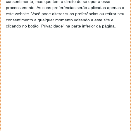
consentimento, mas que tem o direito de se opor a esse
geral a opção para escolheres o Browser com que queres
processamento. As suas preferências serão aplicadas apenas a
navegar e o gestor de e-mail. Caso não consigas chegar lá,
este website. Você pode alterar suas preferências ou retirar seu
vais ao teu Firefox e nas ferramentas ou tools escolhes
consentimento a qualquer momento voltando a este site e
‘Opções’ ou ‘Options’ icon geral da então janela aberta e
clicando no botão "Privacidade" na parte inferior da página.
logo perto do fim encontras um local para colocares um
visto que vai obrigar o Firefox a verificar se este é o browser
predefinido.
Responder
Reporter
7 de Novembro de 2005 às 12:57
Aguardo, então, o e-mail, Vitor.
Muito obrigado.
Responder
Reporter
7 de Novembro de 2005 às 19:51
É só para dizer que ainda não me chegou mail algum.
Grato.
Responder
cristalina
11 de Novembro de 2005 às 17:00