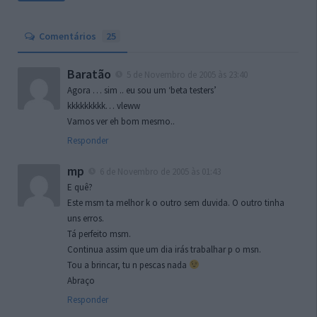
Comentários
25
Baratão
5 de Novembro de 2005 às 23:40
Agora … sim .. eu sou um ‘beta testers’
kkkkkkkkk… vleww
Vamos ver eh bom mesmo..
Responder
mp
6 de Novembro de 2005 às 01:43
E quê?
Este msm ta melhor k o outro sem duvida. O outro tinha
uns erros.
Tá perfeito msm.
Continua assim que um dia irás trabalhar p o msn.
Tou a brincar, tu n pescas nada
Abraço
Responder