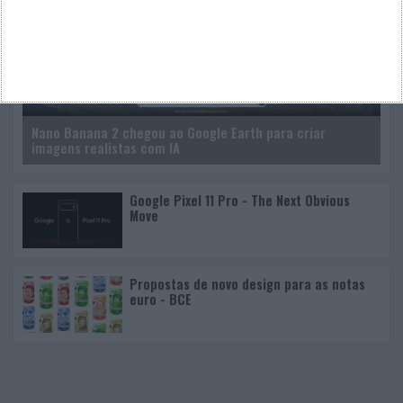
Nano Banana 2 chegou ao Google Earth para criar
imagens realistas com IA
Google Pixel 11 Pro - The Next Obvious
Move
Propostas de novo design para as notas
euro - BCE