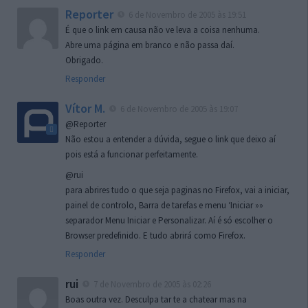
Reporter
6 de Novembro de 2005 às 19:51
É que o link em causa não ve leva a coisa nenhuma.
Abre uma página em branco e não passa daí.
Obrigado.
Responder
Vítor M.
6 de Novembro de 2005 às 19:07
@Reporter
Não estou a entender a dúvida, segue o link que deixo aí
pois está a funcionar perfeitamente.
@rui
para abrires tudo o que seja paginas no Firefox, vai a iniciar,
painel de controlo, Barra de tarefas e menu ‘Iniciar »»
separador Menu Iniciar e Personalizar. Aí é só escolher o
Browser predefinido. E tudo abrirá como Firefox.
Responder
rui
7 de Novembro de 2005 às 02:26
Boas outra vez. Desculpa tar te a chatear mas na