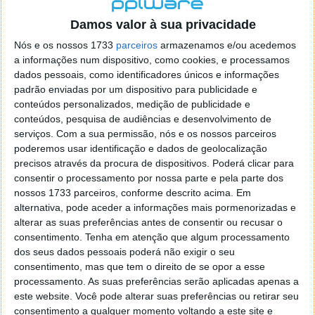
localizaçao referida n se encontra la nada k me permita por
o firefox como browser predefenido
Ja percorri o painel
Damos valor à sua privacidade
de control tudo e nada. Tou a comecar a desesperar, ate ja
Nós e os nossos 1733
parceiros
armazenamos e/ou acedemos
tentei apagar o explorer na tentativa de forçar o uso do
a informações num dispositivo, como cookies, e processamos
firefox mas em vao. Kaso te lembres de outra dica fico
dados pessoais, como identificadores únicos e informações
agradecido, caso contrario obrigado a mesma
padrão enviadas por um dispositivo para publicidade e
Responder
conteúdos personalizados, medição de publicidade e
conteúdos, pesquisa de audiências e desenvolvimento de
Vítor M.
serviços.
Com a sua permissão, nós e os nossos parceiros
7 de Novembro de 2005 às 01:39
poderemos usar identificação e dados de geolocalização
@Reporter
precisos através da procura de dispositivos. Poderá clicar para
Desculpa mas o link funciona. Seja como for segue por mail
consentir o processamento por nossa parte e pela parte dos
o MSn Messenger 8.
nossos 1733 parceiros, conforme descrito acima. Em
Responder
alternativa, pode aceder a informações mais pormenorizadas e
alterar as suas preferências antes de consentir ou recusar o
Vítor M.
7 de Novembro de 2005 às 11:21
consentimento.
Tenha em atenção que algum processamento
@Rui
dos seus dados pessoais poderá não exigir o seu
Tens de encontrar o que te falei. Faz da seguinte maneira,
consentimento, mas que tem o direito de se opor a esse
janela iniciar e no topo dessa janela com o botão direito do
processamento. As suas preferências serão aplicadas apenas a
rato faz propriedades. Depois no separador Menu ‘Iniciar’
este website. Você pode alterar suas preferências ou retirar seu
clica no botão ‘Personalizar’ aí encontrarás no separador
consentimento a qualquer momento voltando a este site e