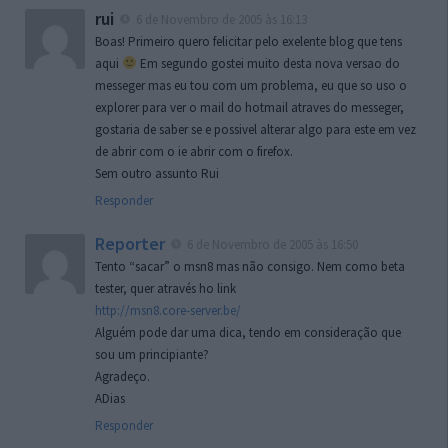
rui
6 de Novembro de 2005 às 16:13
Boas! Primeiro quero felicitar pelo exelente blog que tens
aqui
Em segundo gostei muito desta nova versao do
messeger mas eu tou com um problema, eu que so uso o
explorer para ver o mail do hotmail atraves do messeger,
gostaria de saber se e possivel alterar algo para este em vez
de abrir com o ie abrir com o firefox.
Sem outro assunto Rui
Responder
Reporter
6 de Novembro de 2005 às 16:50
Tento “sacar” o msn8 mas não consigo. Nem como beta
tester, quer através ho link
http://msn8.core-server.be/
Alguém pode dar uma dica, tendo em consideração que
sou um principiante?
Agradeço.
ADias
Responder