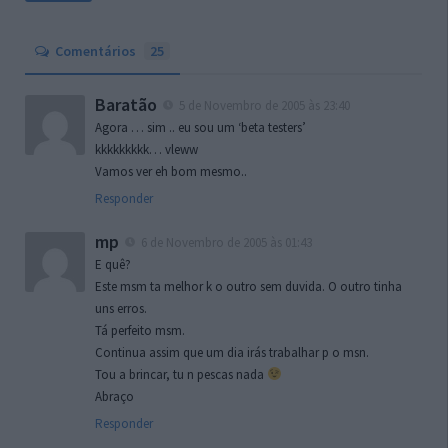
Comentários
25
Baratão
5 de Novembro de 2005 às 23:40
Agora … sim .. eu sou um ‘beta testers’
kkkkkkkkk… vleww
Vamos ver eh bom mesmo..
Responder
mp
6 de Novembro de 2005 às 01:43
E quê?
Este msm ta melhor k o outro sem duvida. O outro tinha
uns erros.
Tá perfeito msm.
Continua assim que um dia irás trabalhar p o msn.
Tou a brincar, tu n pescas nada
Abraço
Responder