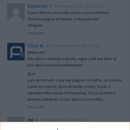
Reporter
6 de Novembro de 2005 às 19:51
É que o link em causa não ve leva a coisa nenhuma.
Abre uma página em branco e não passa daí.
Obrigado.
Responder
Vítor M.
6 de Novembro de 2005 às 19:07
@Reporter
Não estou a entender a dúvida, segue o link que deixo aí
pois está a funcionar perfeitamente.
@rui
para abrires tudo o que seja paginas no Firefox, vai a iniciar,
painel de controlo, Barra de tarefas e menu ‘Iniciar »»
separador Menu Iniciar e Personalizar. Aí é só escolher o
Browser predefinido. E tudo abrirá como Firefox.
Responder
rui
7 de Novembro de 2005 às 02:26
Boas outra vez. Desculpa tar te a chatear mas na