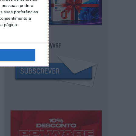
 pessoais poderá
s suas preferências
 consentimento a
da página.
NEWSLETTER PPLWARE