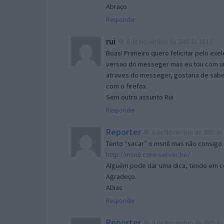
Abraço
Responder
rui
6 de Novembro de 2005 às 16:13
Boas! Primeiro quero felicitar pelo exe
versao do messeger mas eu tou com um 
atraves do messeger, gostaria de saber 
com o firefox.
Sem outro assunto Rui
Responder
Reporter
6 de Novembro de 2005 às 
Tento “sacar” o msn8 mas não consigo.
http://msn8.core-server.be/
Alguém pode dar uma dica, tendo em c
Agradeço.
ADias
Responder
Reporter
6 de Novembro de 2005 às 