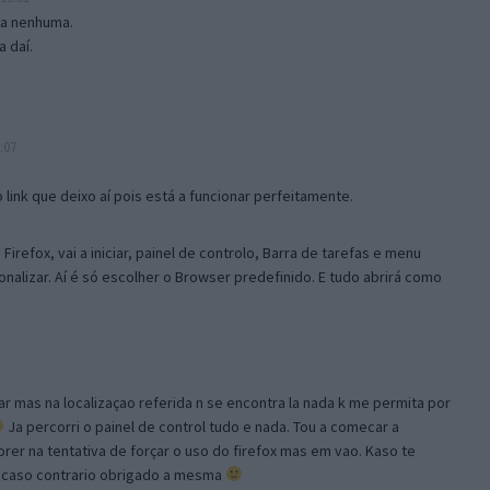
isa nenhuma.
 daí.
:07
link que deixo aí pois está a funcionar perfeitamente.
Firefox, vai a iniciar, painel de controlo, Barra de tarefas e menu
sonalizar. Aí é só escolher o Browser predefinido. E tudo abrirá como
ar mas na localizaçao referida n se encontra la nada k me permita por
Ja percorri o painel de control tudo e nada. Tou a comecar a
orer na tentativa de forçar o uso do firefox mas em vao. Kaso te
, caso contrario obrigado a mesma