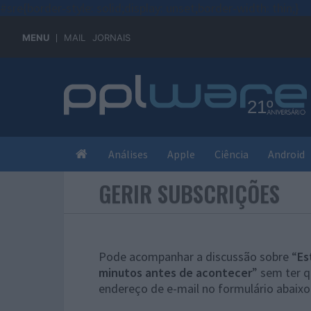
#sre{border-style: solid;display: unset;border-width: thin;}
MENU
MAIL
JORNAIS
Análises
Apple
Ciência
Android
GERIR SUBSCRIÇÕES
Pode acompanhar a discussão sobre “
Es
minutos antes de acontecer
” sem ter 
endereço de e-mail no formulário abaixo