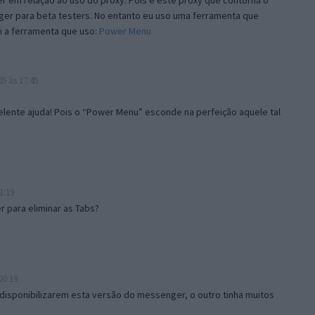
 em relação ao uso do proxy. Pois é este proxy que contorna o
ger para beta testers. No entanto eu uso uma ferramenta que
i a ferramenta que uso:
Power Menu
5 às 17:45
lente ajuda! Pois o “Power Menu” esconde na perfeição aquele tal
1:19
 para eliminar as Tabs?
20:19
disponibilizarem esta versão do messenger, o outro tinha muitos