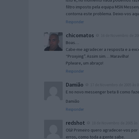
Isto é, no momento nada podemos fazer
filtro imposto pela equipa MSN Messen
contorna este problema. Deixo-vos aqu
Responder
chicomatos
16 de Novembro de 200
Boas…
Cabe-me agradecer a resposta e a exce
“Proxying”. Assim sim… Maravilha!
Pplware, um abraço!
Responder
Damião
17 de Novembro de 2005 às 0
E no novo messenger beta 8 como fazer
Damião
Responder
redshot
18 de Novembro de 2005 às 
Olá! Primeiro quero agradecer-vos por 
erros, como toda a gente sabe.