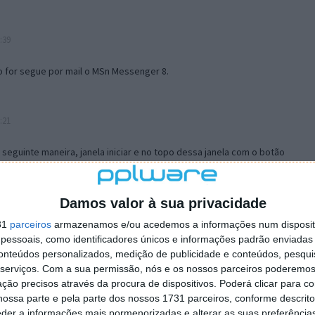
:39
o for segue por mail o MSn Messenger 8.
:21
a seguinte maneira, janela iniciar e no topo dessa janela com o botão
 no separador Menu ‘Iniciar’ clica no botão ‘Personalizar’ aí
ão para escolheres o Browser com que queres navegar e o gestor de
is ao teu Firefox e nas ferramentas ou tools escolhes ‘Opções’ ou
Damos valor à sua privacidade
erta e logo perto do fim encontras um local para colocares um visto
31
parceiros
armazenamos e/ou acedemos a informações num dispositi
e este é o browser predefinido.
essoais, como identificadores únicos e informações padrão enviadas 
conteúdos personalizados, medição de publicidade e conteúdos, pesqui
serviços.
Com a sua permissão, nós e os nossos parceiros poderemos 
12:57
ção precisos através da procura de dispositivos. Poderá clicar para co
ossa parte e pela parte dos nossos 1731 parceiros, conforme descrit
eder a informações mais pormenorizadas e alterar as suas preferência