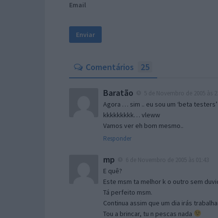
Email
Comentários
25
Baratão
5 de Novembro de 2005 às 2
Agora … sim .. eu sou um ‘beta testers’
kkkkkkkkk… vleww
Vamos ver eh bom mesmo..
Responder
mp
6 de Novembro de 2005 às 01:43
E quê?
Este msm ta melhor k o outro sem duvid
Tá perfeito msm.
Continua assim que um dia irás trabalha
Tou a brincar, tu n pescas nada