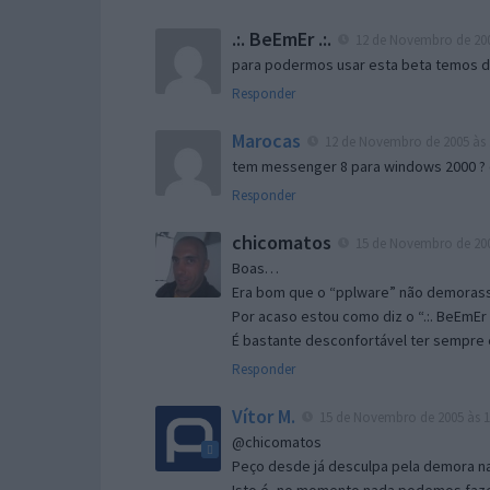
.:. BeEmEr .:.
12 de Novembro de 200
para podermos usar esta beta temos d “
Responder
Marocas
12 de Novembro de 2005 às 
tem messenger 8 para windows 2000 ?
Responder
chicomatos
15 de Novembro de 200
Boas…
Era bom que o “pplware” não demorass
Por acaso estou como diz o “.:. BeEmEr 
É bastante desconfortável ter sempre e
Responder
Vítor M.
15 de Novembro de 2005 às 1
@chicomatos
Peço desde já desculpa pela demora na 