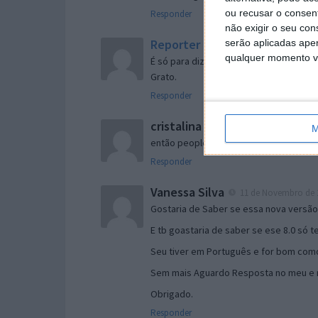
ou recusar o consen
Responder
não exigir o seu co
Reporter
serão aplicadas apen
7 de Novembro de 2005 às 
qualquer momento vol
É só para dizer que ainda não me chego
Grato.
Responder
cristalina
11 de Novembro de 2005 à
M
então people
Responder
Vanessa Silva
11 de Novembro de 2
Gostaria de Saber se essa nova versã
E tb goastaria de saber se ese 8.0 só 
Seu tiver em Português e for bom como
Sem mais Aguardo Resposta no meu e m
Obrigado.
Responder