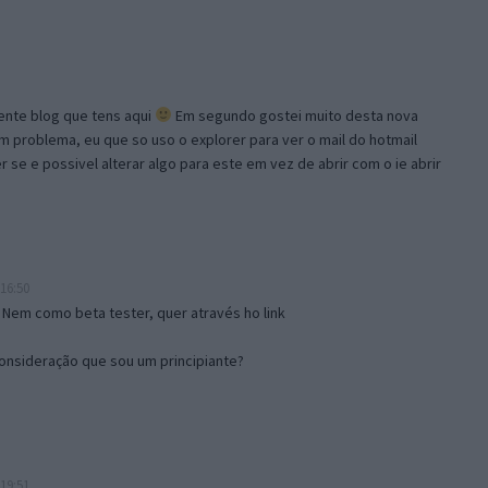
lente blog que tens aqui
Em segundo gostei muito desta nova
problema, eu que so uso o explorer para ver o mail do hotmail
se e possivel alterar algo para este em vez de abrir com o ie abrir
16:50
 Nem como beta tester, quer através ho link
onsideração que sou um principiante?
19:51