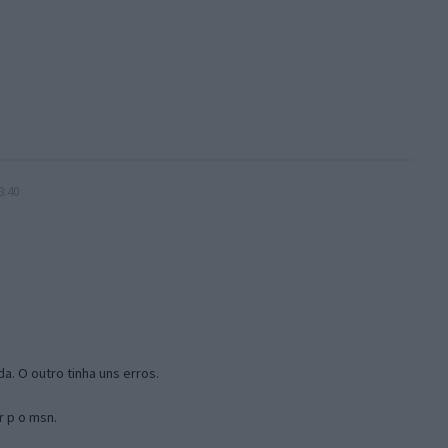
3:40
a. O outro tinha uns erros.
r p o msn.