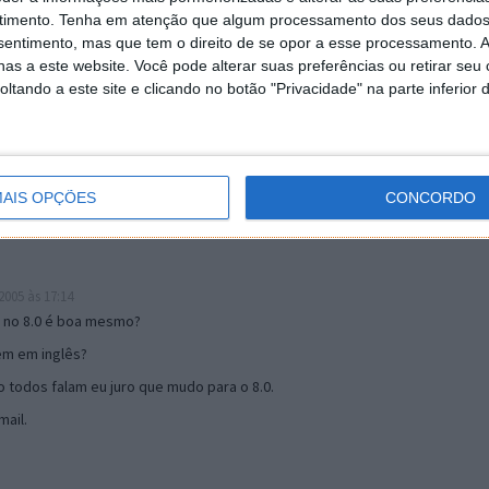
timento.
Tenha em atenção que algum processamento dos seus dados
nsentimento, mas que tem o direito de se opor a esse processamento. A
as a este website. Você pode alterar suas preferências ou retirar seu
19:51
tando a este site e clicando no botão "Privacidade" na parte inferior 
u mail algum.
s 17:00
AIS OPÇÕES
CONCORDO
005 às 17:14
o no 8.0 é boa mesmo?
tem em inglês?
 todos falam eu juro que mudo para o 8.0.
ail.