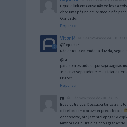
É que o link em causa não ve leva a co
Abre uma página em branco e não passa
Obrigado.
Responder
Vítor M.
6 de Novembro de 2005 às 19
@Reporter
Não estou a entender a dúvida, segue o 
@rui
para abrires tudo o que seja paginas no 
‘Iniciar »» separador Menu Iniciar e Per
Firefox.
Responder
rui
7 de Novembro de 2005 às 02:26
Boas outra vez. Desculpa tar te a chate
o firefox como browser predefenido
desesperar, ate ja tentei apagar o expl
lembres de outra dica fico agradecido