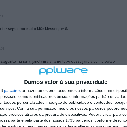
:39
o for segue por mail o MSn Messenger 8.
:21
a seguinte maneira, janela iniciar e no topo dessa janela com o botão
 no separador Menu ‘Iniciar’ clica no botão ‘Personalizar’ aí
ão para escolheres o Browser com que queres navegar e o gestor de
is ao teu Firefox e nas ferramentas ou tools escolhes ‘Opções’ ou
Damos valor à sua privacidade
erta e logo perto do fim encontras um local para colocares um visto
33
parceiros
armazenamos e/ou acedemos a informações num dispositi
e este é o browser predefinido.
essoais, como identificadores únicos e informações padrão enviadas 
conteúdos personalizados, medição de publicidade e conteúdos, pesqui
serviços.
Com a sua permissão, nós e os nossos parceiros poderemos 
12:57
ção precisos através da procura de dispositivos. Poderá clicar para co
ossa parte e pela parte dos nossos 1733 parceiros, conforme descrit
eder a informações mais pormenorizadas e alterar as suas preferência