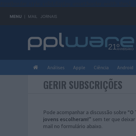
#sre{border-style: solid;display: unset;border-width: thin;}
MENU
MAIL
JORNAIS
Análises
Apple
Ciência
Android
GERIR SUBSCRIÇÕES
Pode acompanhar a discussão sobre “
O 
jovens escolheram!
” sem ter que deixa
mail no formulário abaixo.