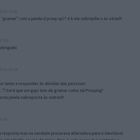
5 às 12:10
gramar” com a janela d proxy sp?? é k ela sobrepõe-s às otras!!!
17:09
 obrigado
5 às 09:24
e tanto a responder às dúvidas das pessoas!
.:.”! Será que um gajo tem de gramar como tal Proxying?
sta janela subreposta às outras!!!
0:14
resposta mas na verdade procurava alternativa para o inevitável.