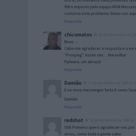
Isto é, no momento nada podemos fazer
filtro imposto pela equipa MSN Messen
contorna este problema. Deixo-vos aqu
Responder
chicomatos
16 de Novembro de 200
Boas…
Cabe-me agradecer a resposta e a exce
“Proxying”. Assim sim… Maravilha!
Pplware, um abraço!
Responder
Damião
17 de Novembro de 2005 às 0
E no novo messenger beta 8 como fazer
Damião
Responder
redshot
18 de Novembro de 2005 às 
Olá! Primeiro quero agradecer-vos por 
erros, como toda a gente sabe.