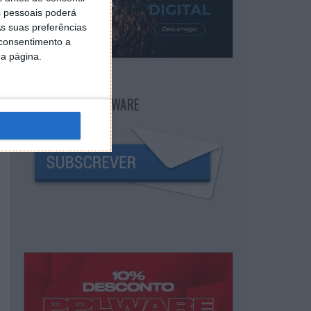
 pessoais poderá
s suas preferências
 consentimento a
da página.
NEWSLETTER PPLWARE