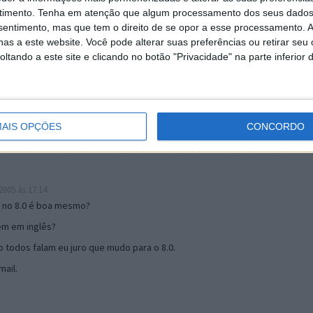
timento.
Tenha em atenção que algum processamento dos seus dados
nsentimento, mas que tem o direito de se opor a esse processamento. A
as a este website. Você pode alterar suas preferências ou retirar seu
19:51
tando a este site e clicando no botão "Privacidade" na parte inferior 
u mail algum.
s 17:00
AIS OPÇÕES
CONCORDO
005 às 17:14
o no 8.0 é boa mesmo?
tem em inglês?
 todos falam eu juro que mudo para o 8.0.
ail.