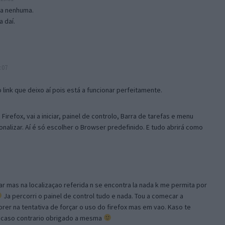
isa nenhuma.
 daí.
:07
link que deixo aí pois está a funcionar perfeitamente.
Firefox, vai a iniciar, painel de controlo, Barra de tarefas e menu
sonalizar. Aí é só escolher o Browser predefinido. E tudo abrirá como
ar mas na localizaçao referida n se encontra la nada k me permita por
Ja percorri o painel de control tudo e nada. Tou a comecar a
orer na tentativa de forçar o uso do firefox mas em vao. Kaso te
, caso contrario obrigado a mesma