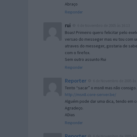
Abraço
Responder
rui
6 de Novembro de 2005 às 16:13
Boas! Primeiro quero felicitar pelo exe
versao do messeger mas eu tou com um 
atraves do messeger, gostaria de saber 
com o firefox.
Sem outro assunto Rui
Responder
Reporter
6 de Novembro de 2005 às 
Tento “sacar” o msn8 mas não consigo.
http://msn8.core-server.be/
Alguém pode dar uma dica, tendo em c
Agradeço.
ADias
Responder
Reporter
6 de Novembro de 2005 às 