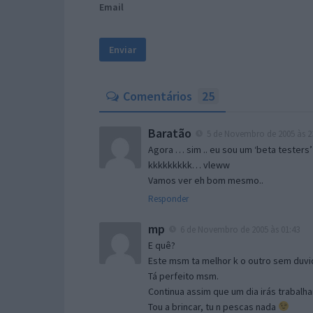
Email
Comentários
25
Baratão
5 de Novembro de 2005 às 2
Agora … sim .. eu sou um ‘beta testers’
kkkkkkkkk… vleww
Vamos ver eh bom mesmo..
Responder
mp
6 de Novembro de 2005 às 01:43
E quê?
Este msm ta melhor k o outro sem duvid
Tá perfeito msm.
Continua assim que um dia irás trabalha
Tou a brincar, tu n pescas nada