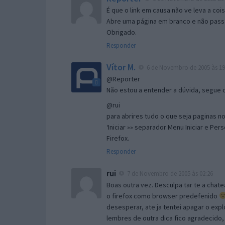
É que o link em causa não ve leva a co
Abre uma página em branco e não passa
Obrigado.
Responder
Vítor M.
6 de Novembro de 2005 às 19
@Reporter
Não estou a entender a dúvida, segue o 
@rui
para abrires tudo o que seja paginas no 
‘Iniciar »» separador Menu Iniciar e Per
Firefox.
Responder
rui
7 de Novembro de 2005 às 02:26
Boas outra vez. Desculpa tar te a chate
o firefox como browser predefenido
desesperar, ate ja tentei apagar o expl
lembres de outra dica fico agradecido