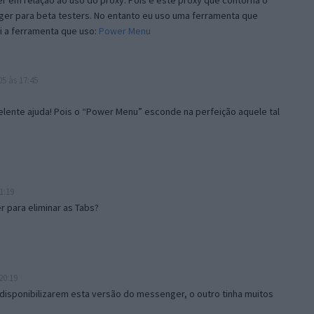
 em relação ao uso do proxy. Pois é este proxy que contorna o
ger para beta testers. No entanto eu uso uma ferramenta que
i a ferramenta que uso:
Power Menu
5 às 17:45
lente ajuda! Pois o “Power Menu” esconde na perfeição aquele tal
1:19
 para eliminar as Tabs?
20:19
disponibilizarem esta versão do messenger, o outro tinha muitos