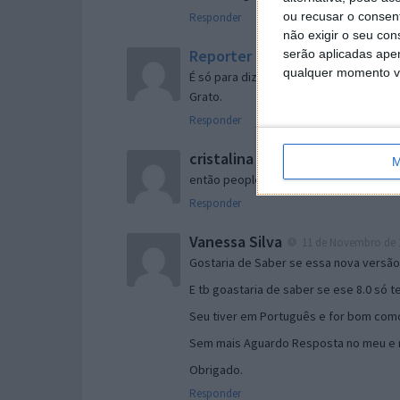
ou recusar o consen
Responder
não exigir o seu co
Reporter
serão aplicadas apen
7 de Novembro de 2005 às 
qualquer momento vol
É só para dizer que ainda não me chego
Grato.
Responder
cristalina
11 de Novembro de 2005 à
M
então people
Responder
Vanessa Silva
11 de Novembro de 2
Gostaria de Saber se essa nova versã
E tb goastaria de saber se ese 8.0 só 
Seu tiver em Português e for bom como
Sem mais Aguardo Resposta no meu e m
Obrigado.
Responder