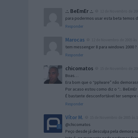
.:. BeEmEr .:.
12 de Novembro de 200
para podermos usar esta beta temos d “
Responder
Marocas
12 de Novembro de 2005 às 
tem messenger 8 para windows 2000 ?
Responder
chicomatos
15 de Novembro de 200
Boas…
Era bom que o “pplware” não demorass
Por acaso estou como diz o “.:. BeEmEr 
É bastante desconfortável ter sempre e
Responder
Vítor M.
15 de Novembro de 2005 às 1
@chicomatos
Peço desde já desculpa pela demora na 