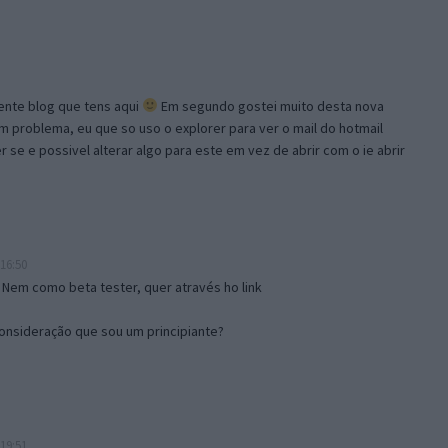
lente blog que tens aqui
Em segundo gostei muito desta nova
problema, eu que so uso o explorer para ver o mail do hotmail
se e possivel alterar algo para este em vez de abrir com o ie abrir
16:50
 Nem como beta tester, quer através ho link
onsideração que sou um principiante?
19:51