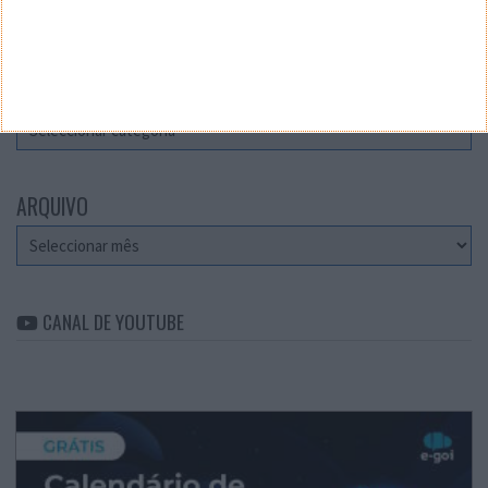
Teste a velocidade da sua Internet
CATEGORIAS
Categorias
ARQUIVO
Arquivo
CANAL DE YOUTUBE