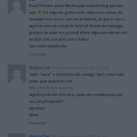
Boas! Primeiro quero felicitar pelo exelente blog que tens
aqui
Em segundo gostei muito desta nova versao do
messeger mas eu tou com um problema, eu que so uso o
explorer para ver o mail do hotmail atraves do messeger,
gostaria de saber se e possivel alterar algo para este em vez
de abrir com o ie abrir com o firefox.
Sem outro assunto Rui
Responder
Reporter
6 de Novembro de 2005 às 16:50
Tento “sacar” o msn8 mas não consigo. Nem como beta
tester, quer através ho link
http://msn8.core-server.be/
Alguém pode dar uma dica, tendo em consideração que
sou um principiante?
Agradeço.
ADias
Responder
Reporter
6 de Novembro de 2005 às 19:51