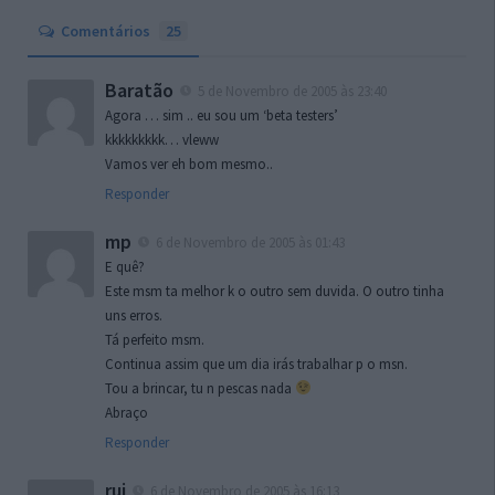
Comentários
25
Baratão
5 de Novembro de 2005 às 23:40
Agora … sim .. eu sou um ‘beta testers’
kkkkkkkkk… vleww
Vamos ver eh bom mesmo..
Responder
mp
6 de Novembro de 2005 às 01:43
E quê?
Este msm ta melhor k o outro sem duvida. O outro tinha
uns erros.
Tá perfeito msm.
Continua assim que um dia irás trabalhar p o msn.
Tou a brincar, tu n pescas nada
Abraço
Responder
rui
6 de Novembro de 2005 às 16:13