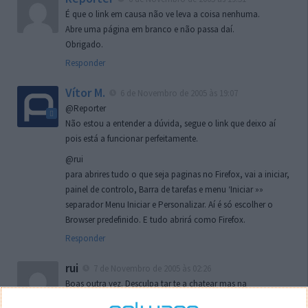
É que o link em causa não ve leva a coisa nenhuma.
Abre uma página em branco e não passa daí.
Obrigado.
Responder
Vítor M.
6 de Novembro de 2005 às 19:07
@Reporter
Não estou a entender a dúvida, segue o link que deixo aí
pois está a funcionar perfeitamente.
@rui
para abrires tudo o que seja paginas no Firefox, vai a iniciar,
painel de controlo, Barra de tarefas e menu ‘Iniciar »»
separador Menu Iniciar e Personalizar. Aí é só escolher o
Browser predefinido. E tudo abrirá como Firefox.
Responder
rui
7 de Novembro de 2005 às 02:26
Boas outra vez. Desculpa tar te a chatear mas na
localizaçao referida n se encontra la nada k me permita por