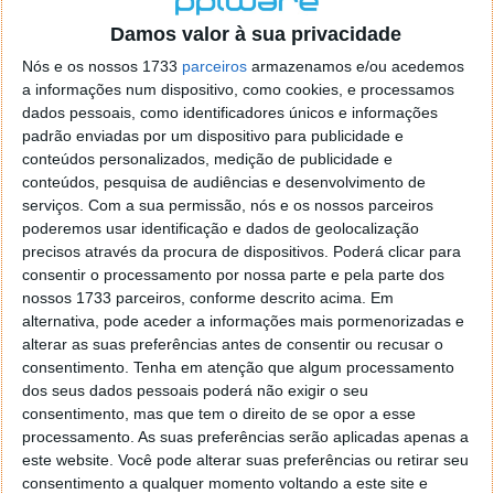
o firefox como browser predefenido
Ja percorri o painel
Damos valor à sua privacidade
de control tudo e nada. Tou a comecar a desesperar, ate ja
tentei apagar o explorer na tentativa de forçar o uso do
Nós e os nossos 1733
parceiros
armazenamos e/ou acedemos
firefox mas em vao. Kaso te lembres de outra dica fico
a informações num dispositivo, como cookies, e processamos
agradecido, caso contrario obrigado a mesma
dados pessoais, como identificadores únicos e informações
Responder
padrão enviadas por um dispositivo para publicidade e
conteúdos personalizados, medição de publicidade e
Vítor M.
conteúdos, pesquisa de audiências e desenvolvimento de
7 de Novembro de 2005 às 01:39
serviços.
Com a sua permissão, nós e os nossos parceiros
@Reporter
poderemos usar identificação e dados de geolocalização
Desculpa mas o link funciona. Seja como for segue por mail
precisos através da procura de dispositivos. Poderá clicar para
o MSn Messenger 8.
consentir o processamento por nossa parte e pela parte dos
Responder
nossos 1733 parceiros, conforme descrito acima. Em
alternativa, pode aceder a informações mais pormenorizadas e
Vítor M.
7 de Novembro de 2005 às 11:21
alterar as suas preferências antes de consentir ou recusar o
@Rui
consentimento.
Tenha em atenção que algum processamento
Tens de encontrar o que te falei. Faz da seguinte maneira,
dos seus dados pessoais poderá não exigir o seu
janela iniciar e no topo dessa janela com o botão direito do
consentimento, mas que tem o direito de se opor a esse
rato faz propriedades. Depois no separador Menu ‘Iniciar’
processamento. As suas preferências serão aplicadas apenas a
clica no botão ‘Personalizar’ aí encontrarás no separador
este website. Você pode alterar suas preferências ou retirar seu
geral a opção para escolheres o Browser com que queres
consentimento a qualquer momento voltando a este site e