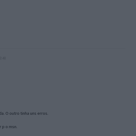
3:40
a. O outro tinha uns erros.
r p o msn.