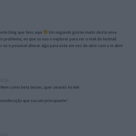
lente blog que tens aqui
Em segundo gostei muito desta nova
problema, eu que so uso o explorer para ver o mail do hotmail
se e possivel alterar algo para este em vez de abrir com o ie abrir
16:50
 Nem como beta tester, quer através ho link
onsideração que sou um principiante?
19:51