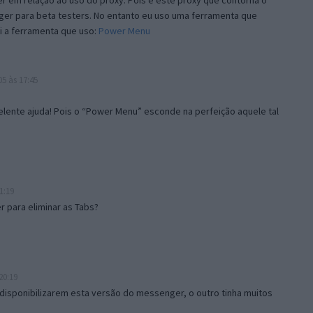
 em relação ao uso do proxy. Pois é este proxy que contorna o
ger para beta testers. No entanto eu uso uma ferramenta que
i a ferramenta que uso:
Power Menu
5 às 17:45
lente ajuda! Pois o “Power Menu” esconde na perfeição aquele tal
1:19
 para eliminar as Tabs?
20:19
disponibilizarem esta versão do messenger, o outro tinha muitos