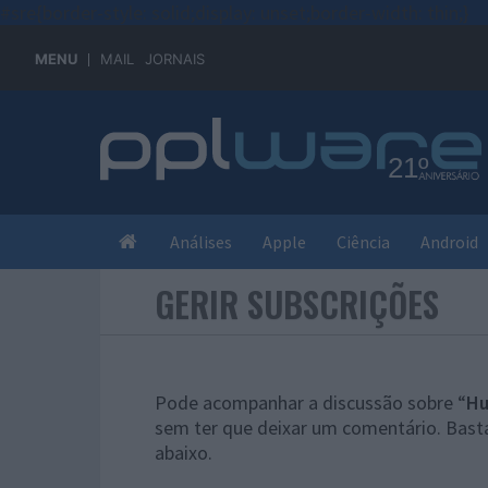
#sre{border-style: solid;display: unset;border-width: thin;}
MENU
MAIL
JORNAIS
Análises
Apple
Ciência
Android
GERIR SUBSCRIÇÕES
Pode acompanhar a discussão sobre “
Hu
sem ter que deixar um comentário. Basta
abaixo.