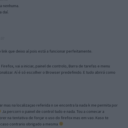
isa nenhuma.
 daí.
:07
link que deixo aí pois está a funcionar perfeitamente.
Firefox, vai a iniciar, painel de controlo, Barra de tarefas e menu
sonalizar. Aí é só escolher o Browser predefinido. E tudo abrirá como
ar mas na localizaçao referida n se encontra la nada k me permita por
Ja percorri o painel de control tudo e nada. Tou a comecar a
orer na tentativa de forçar o uso do firefox mas em vao. Kaso te
, caso contrario obrigado a mesma