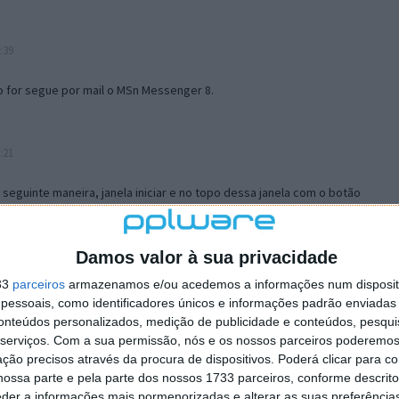
:39
o for segue por mail o MSn Messenger 8.
:21
a seguinte maneira, janela iniciar e no topo dessa janela com o botão
 no separador Menu ‘Iniciar’ clica no botão ‘Personalizar’ aí
ão para escolheres o Browser com que queres navegar e o gestor de
is ao teu Firefox e nas ferramentas ou tools escolhes ‘Opções’ ou
Damos valor à sua privacidade
erta e logo perto do fim encontras um local para colocares um visto
33
parceiros
armazenamos e/ou acedemos a informações num dispositi
e este é o browser predefinido.
essoais, como identificadores únicos e informações padrão enviadas 
conteúdos personalizados, medição de publicidade e conteúdos, pesqui
serviços.
Com a sua permissão, nós e os nossos parceiros poderemos 
12:57
ção precisos através da procura de dispositivos. Poderá clicar para co
ossa parte e pela parte dos nossos 1733 parceiros, conforme descrit
eder a informações mais pormenorizadas e alterar as suas preferência