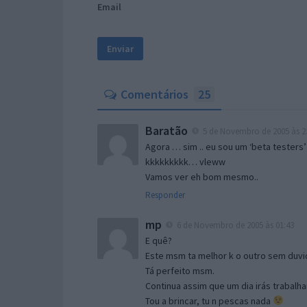
Email
Comentários
25
Baratão
5 de Novembro de 2005 às 2
Agora … sim .. eu sou um ‘beta testers’
kkkkkkkkk… vleww
Vamos ver eh bom mesmo..
Responder
mp
6 de Novembro de 2005 às 01:43
E quê?
Este msm ta melhor k o outro sem duvid
Tá perfeito msm.
Continua assim que um dia irás trabalha
Tou a brincar, tu n pescas nada