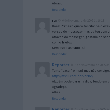
Abraço
Responder
rui
6 de Novembro de 2005 às 16:13
Boas! Primeiro quero felicitar pelo exe
versao do messeger mas eu tou com um 
atraves do messeger, gostaria de saber 
com o firefox.
Sem outro assunto Rui
Responder
Reporter
6 de Novembro de 2005 às 
Tento “sacar” o msn8 mas não consigo.
http://msn8.core-server.be/
Alguém pode dar uma dica, tendo em c
Agradeço.
ADias
Responder
Reporter
6 de Novembro de 2005 às 