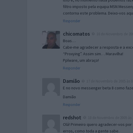
Isto é, no momento nada podemos fazer
filtro imposto pela equipa MSN Messen
contorna este problema. Deixo-vos aqu
Responder
chicomatos
16 de Novembro de 200
Boas…
Cabe-me agradecer a resposta e a exce
“Proxying”. Assim sim… Maravilha!
Pplware, um abraço!
Responder
Damião
17 de Novembro de 2005 às 0
E no novo messenger beta 8 como fazer
Damião
Responder
redshot
18 de Novembro de 2005 às 
Olá! Primeiro quero agradecer-vos por 
erros, como toda a gente sabe.