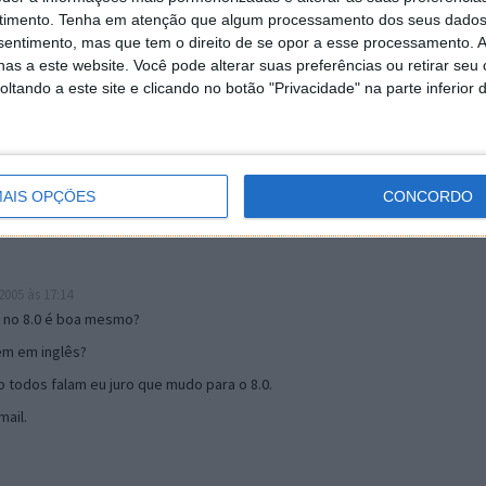
timento.
Tenha em atenção que algum processamento dos seus dados
nsentimento, mas que tem o direito de se opor a esse processamento. A
as a este website. Você pode alterar suas preferências ou retirar seu
19:51
tando a este site e clicando no botão "Privacidade" na parte inferior 
u mail algum.
s 17:00
AIS OPÇÕES
CONCORDO
005 às 17:14
o no 8.0 é boa mesmo?
tem em inglês?
 todos falam eu juro que mudo para o 8.0.
ail.