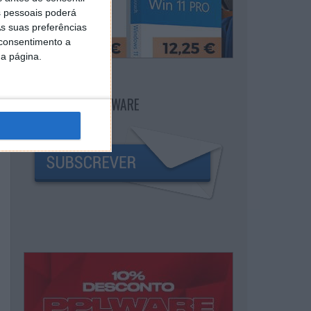
 pessoais poderá
s suas preferências
 consentimento a
da página.
NEWSLETTER PPLWARE