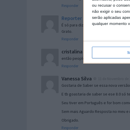
ou recusar o consen
Responder
não exigir o seu co
Reporter
serão aplicadas apen
7 de Novembro de 2005 às 
qualquer momento vol
É só para dizer que ainda não me chego
Grato.
Responder
cristalina
11 de Novembro de 2005 à
M
então people
Responder
Vanessa Silva
11 de Novembro de 2
Gostaria de Saber se essa nova versã
E tb goastaria de saber se ese 8.0 só 
Seu tiver em Português e for bom como
Sem mais Aguardo Resposta no meu e m
Obrigado.
Responder