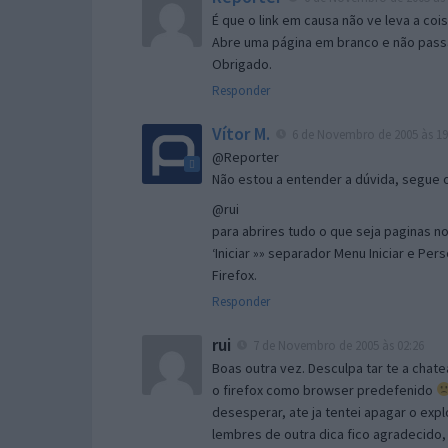
É que o link em causa não ve leva a co
Abre uma página em branco e não passa
Obrigado.
Responder
Vítor M.
6 de Novembro de 2005 às 19
@Reporter
Não estou a entender a dúvida, segue o 
@rui
para abrires tudo o que seja paginas no 
‘Iniciar »» separador Menu Iniciar e Per
Firefox.
Responder
rui
7 de Novembro de 2005 às 02:26
Boas outra vez. Desculpa tar te a chate
o firefox como browser predefenido
desesperar, ate ja tentei apagar o expl
lembres de outra dica fico agradecido