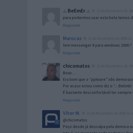
.:. BeEmEr .:.
12 de Novembro de 200
para podermos usar esta beta temos d “
Responder
Marocas
12 de Novembro de 2005 às 
tem messenger 8 para windows 2000 ?
Responder
chicomatos
15 de Novembro de 200
Boas…
Era bom que o “pplware” não demorass
Por acaso estou como diz o “.:. BeEmEr 
É bastante desconfortável ter sempre e
Responder
Vítor M.
15 de Novembro de 2005 às 1
@chicomatos
Peço desde já desculpa pela demora na 