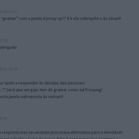
5 às 12:10
gramar” com a janela d proxy sp?? é k ela sobrepõe-s às otras!!!
17:09
 obrigado
5 às 09:24
e tanto a responder às dúvidas das pessoas!
.:.”! Será que um gajo tem de gramar como tal Proxying?
sta janela subreposta às outras!!!
0:14
resposta mas na verdade procurava alternativa para o inevitável.