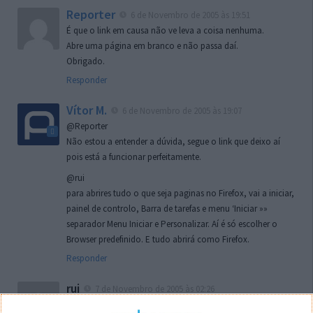
Reporter
6 de Novembro de 2005 às 19:51
É que o link em causa não ve leva a coisa nenhuma.
Abre uma página em branco e não passa daí.
Obrigado.
Responder
Vítor M.
6 de Novembro de 2005 às 19:07
@Reporter
Não estou a entender a dúvida, segue o link que deixo aí
pois está a funcionar perfeitamente.
@rui
para abrires tudo o que seja paginas no Firefox, vai a iniciar,
painel de controlo, Barra de tarefas e menu ‘Iniciar »»
separador Menu Iniciar e Personalizar. Aí é só escolher o
Browser predefinido. E tudo abrirá como Firefox.
Responder
rui
7 de Novembro de 2005 às 02:26
Boas outra vez. Desculpa tar te a chatear mas na