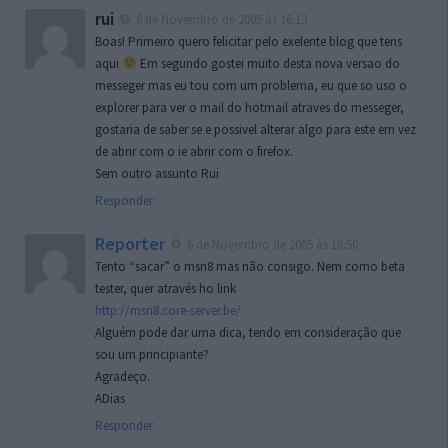
rui
6 de Novembro de 2005 às 16:13
Boas! Primeiro quero felicitar pelo exelente blog que tens
aqui
Em segundo gostei muito desta nova versao do
messeger mas eu tou com um problema, eu que so uso o
explorer para ver o mail do hotmail atraves do messeger,
gostaria de saber se e possivel alterar algo para este em vez
de abrir com o ie abrir com o firefox.
Sem outro assunto Rui
Responder
Reporter
6 de Novembro de 2005 às 16:50
Tento “sacar” o msn8 mas não consigo. Nem como beta
tester, quer através ho link
http://msn8.core-server.be/
Alguém pode dar uma dica, tendo em consideração que
sou um principiante?
Agradeço.
ADias
Responder