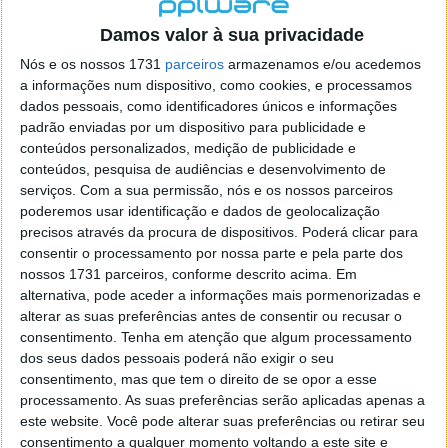
localizaçao referida n se encontra la nada k me permita por
o firefox como browser predefenido
Ja percorri o painel
Damos valor à sua privacidade
de control tudo e nada. Tou a comecar a desesperar, ate ja
Nós e os nossos 1731
parceiros
armazenamos e/ou acedemos
tentei apagar o explorer na tentativa de forçar o uso do
a informações num dispositivo, como cookies, e processamos
firefox mas em vao. Kaso te lembres de outra dica fico
dados pessoais, como identificadores únicos e informações
agradecido, caso contrario obrigado a mesma
padrão enviadas por um dispositivo para publicidade e
Responder
conteúdos personalizados, medição de publicidade e
conteúdos, pesquisa de audiências e desenvolvimento de
Vítor M.
serviços.
Com a sua permissão, nós e os nossos parceiros
7 de Novembro de 2005 às 01:39
poderemos usar identificação e dados de geolocalização
@Reporter
precisos através da procura de dispositivos. Poderá clicar para
Desculpa mas o link funciona. Seja como for segue por mail
consentir o processamento por nossa parte e pela parte dos
o MSn Messenger 8.
nossos 1731 parceiros, conforme descrito acima. Em
Responder
alternativa, pode aceder a informações mais pormenorizadas e
alterar as suas preferências antes de consentir ou recusar o
Vítor M.
7 de Novembro de 2005 às 11:21
consentimento.
Tenha em atenção que algum processamento
@Rui
dos seus dados pessoais poderá não exigir o seu
Tens de encontrar o que te falei. Faz da seguinte maneira,
consentimento, mas que tem o direito de se opor a esse
janela iniciar e no topo dessa janela com o botão direito do
processamento. As suas preferências serão aplicadas apenas a
rato faz propriedades. Depois no separador Menu ‘Iniciar’
este website. Você pode alterar suas preferências ou retirar seu
clica no botão ‘Personalizar’ aí encontrarás no separador
consentimento a qualquer momento voltando a este site e