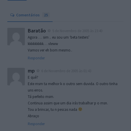
Comentários
25
Baratão
5 de Novembro de 2005 às 23:40
Agora … sim .. eu sou um ‘beta testers’
kkkkkkkkk… vleww
Vamos ver eh bom mesmo..
Responder
mp
6 de Novembro de 2005 às 01:43
E quê?
Este msm ta melhor k o outro sem duvida. O outro tinha
uns erros.
Tá perfeito msm.
Continua assim que um dia irás trabalhar p o msn.
Tou a brincar, tu n pescas nada
Abraço
Responder