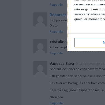
ou recusar o consen
Responder
não exigir o seu co
Reporter
serão aplicadas apen
7 de Novembro de 2005 às 
qualquer momento vol
É só para dizer que ainda não me chego
Grato.
Responder
cristalina
11 de Novembro de 2005 à
M
então people
Responder
Vanessa Silva
11 de Novembro de 2
Gostaria de Saber se essa nova versã
E tb goastaria de saber se ese 8.0 só 
Seu tiver em Português e for bom como
Sem mais Aguardo Resposta no meu e m
Obrigado.
Responder