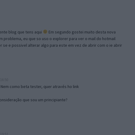
lente blog que tens aqui
Em segundo gostei muito desta nova
problema, eu que so uso o explorer para ver o mail do hotmail
se e possivel alterar algo para este em vez de abrir com o ie abrir
16:50
 Nem como beta tester, quer através ho link
onsideração que sou um principiante?
19:51