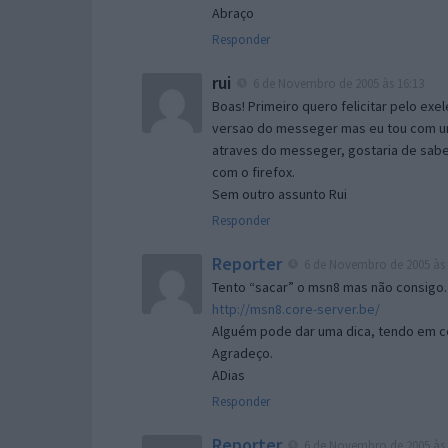
Abraço
Responder
rui
6 de Novembro de 2005 às 16:13
Boas! Primeiro quero felicitar pelo exe
versao do messeger mas eu tou com um 
atraves do messeger, gostaria de saber 
com o firefox.
Sem outro assunto Rui
Responder
Reporter
6 de Novembro de 2005 às 
Tento “sacar” o msn8 mas não consigo.
http://msn8.core-server.be/
Alguém pode dar uma dica, tendo em c
Agradeço.
ADias
Responder
Reporter
6 de Novembro de 2005 às 