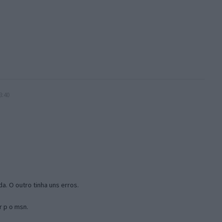
3:40
a. O outro tinha uns erros.
r p o msn.