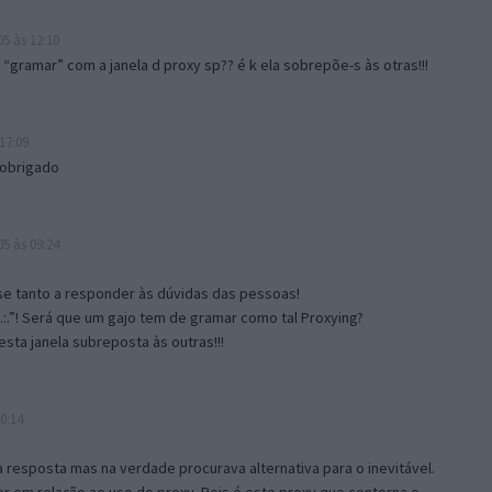
5 às 12:10
gramar” com a janela d proxy sp?? é k ela sobrepõe-s às otras!!!
17:09
 obrigado
5 às 09:24
e tanto a responder às dúvidas das pessoas!
.:.”! Será que um gajo tem de gramar como tal Proxying?
sta janela subreposta às outras!!!
0:14
resposta mas na verdade procurava alternativa para o inevitável.