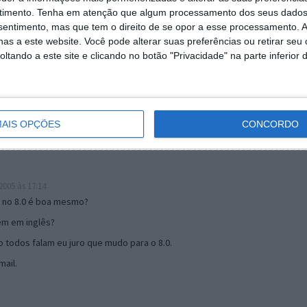
timento.
Tenha em atenção que algum processamento dos seus dados
nsentimento, mas que tem o direito de se opor a esse processamento. A
as a este website. Você pode alterar suas preferências ou retirar seu
19:51
tando a este site e clicando no botão "Privacidade" na parte inferior 
u mail algum.
s 17:00
AIS OPÇÕES
CONCORDO
005 às 17:14
o no 8.0 é boa mesmo?
tem em inglês?
 todos falam eu juro que mudo para o 8.0.
ail.