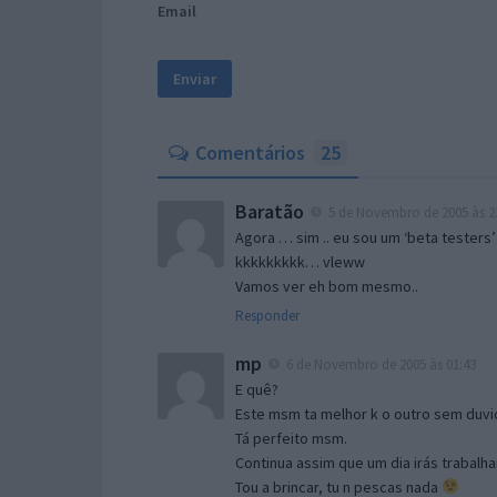
Email
Comentários
25
Baratão
5 de Novembro de 2005 às 2
Agora … sim .. eu sou um ‘beta testers’
kkkkkkkkk… vleww
Vamos ver eh bom mesmo..
Responder
mp
6 de Novembro de 2005 às 01:43
E quê?
Este msm ta melhor k o outro sem duvid
Tá perfeito msm.
Continua assim que um dia irás trabalha
Tou a brincar, tu n pescas nada