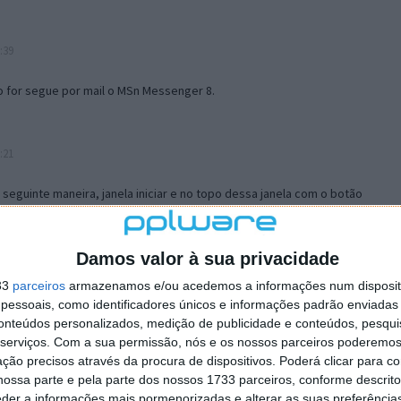
:39
o for segue por mail o MSn Messenger 8.
:21
a seguinte maneira, janela iniciar e no topo dessa janela com o botão
 no separador Menu ‘Iniciar’ clica no botão ‘Personalizar’ aí
ão para escolheres o Browser com que queres navegar e o gestor de
is ao teu Firefox e nas ferramentas ou tools escolhes ‘Opções’ ou
Damos valor à sua privacidade
erta e logo perto do fim encontras um local para colocares um visto
33
parceiros
armazenamos e/ou acedemos a informações num dispositi
e este é o browser predefinido.
essoais, como identificadores únicos e informações padrão enviadas 
conteúdos personalizados, medição de publicidade e conteúdos, pesqui
serviços.
Com a sua permissão, nós e os nossos parceiros poderemos 
12:57
ção precisos através da procura de dispositivos. Poderá clicar para co
ossa parte e pela parte dos nossos 1733 parceiros, conforme descrit
eder a informações mais pormenorizadas e alterar as suas preferência