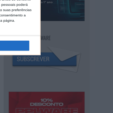
 pessoais poderá
s suas preferências
 consentimento a
da página.
NEWSLETTER PPLWARE