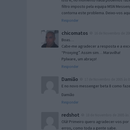
Isto é, no momento nada podemos fazer
filtro imposto pela equipa MSN Messen
contorna este problema. Deixo-vos aqu
Responder
chicomatos
16 de Novembro de 200
Boas…
Cabe-me agradecer a resposta e a exce
“Proxying”. Assim sim… Maravilha!
Pplware, um abraço!
Responder
Damião
17 de Novembro de 2005 às 0
E no novo messenger beta 8 como fazer
Damião
Responder
redshot
18 de Novembro de 2005 às 
Olá! Primeiro quero agradecer-vos por 
erros, como toda a gente sabe.