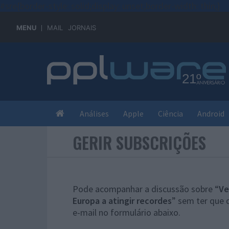
#sre{border-style: solid;display: unset;border-width: thin;}
MENU
MAIL
JORNAIS
Análises
Apple
Ciência
Android
GERIR SUBSCRIÇÕES
Pode acompanhar a discussão sobre “
Ve
Europa a atingir recordes
” sem ter que 
e-mail no formulário abaixo.