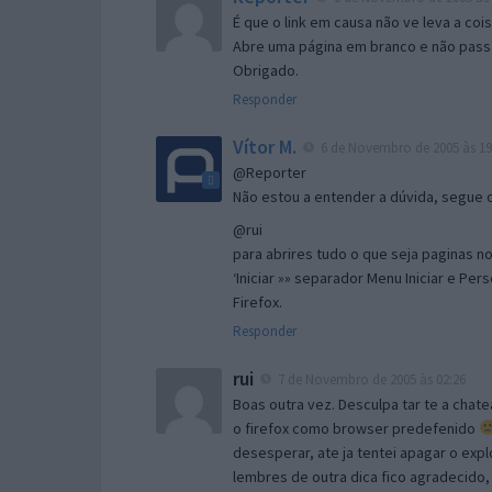
É que o link em causa não ve leva a co
Abre uma página em branco e não passa
Obrigado.
Responder
Vítor M.
6 de Novembro de 2005 às 19
@Reporter
Não estou a entender a dúvida, segue o 
@rui
para abrires tudo o que seja paginas no 
‘Iniciar »» separador Menu Iniciar e Per
Firefox.
Responder
rui
7 de Novembro de 2005 às 02:26
Boas outra vez. Desculpa tar te a chate
o firefox como browser predefenido
desesperar, ate ja tentei apagar o expl
lembres de outra dica fico agradecido