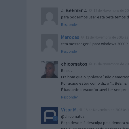
.:. BeEmEr .:.
12 de Novembro de 200
para podermos usar esta beta temos d “
Responder
Marocas
12 de Novembro de 2005 às 
tem messenger 8 para windows 2000 ?
Responder
chicomatos
15 de Novembro de 200
Boas…
Era bom que o “pplware” não demorass
Por acaso estou como diz o “.:. BeEmEr 
É bastante desconfortável ter sempre e
Responder
Vítor M.
15 de Novembro de 2005 às 1
@chicomatos
Peço desde já desculpa pela demora na 