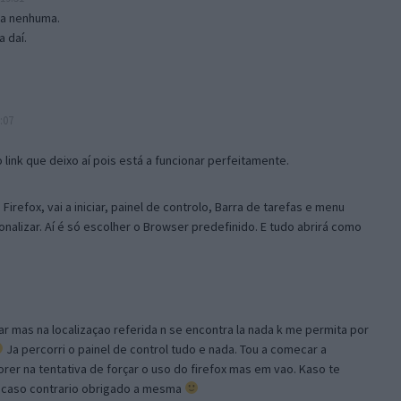
isa nenhuma.
 daí.
:07
link que deixo aí pois está a funcionar perfeitamente.
Firefox, vai a iniciar, painel de controlo, Barra de tarefas e menu
sonalizar. Aí é só escolher o Browser predefinido. E tudo abrirá como
ar mas na localizaçao referida n se encontra la nada k me permita por
Ja percorri o painel de control tudo e nada. Tou a comecar a
orer na tentativa de forçar o uso do firefox mas em vao. Kaso te
, caso contrario obrigado a mesma