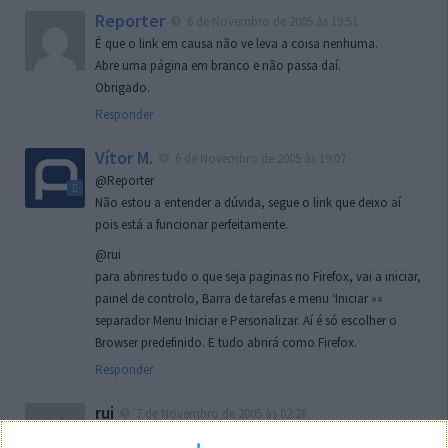
Reporter
6 de Novembro de 2005 às 19:51
É que o link em causa não ve leva a coisa nenhuma.
Abre uma página em branco e não passa daí.
Obrigado.
Responder
Vítor M.
6 de Novembro de 2005 às 19:07
@Reporter
Não estou a entender a dúvida, segue o link que deixo aí
pois está a funcionar perfeitamente.
@rui
para abrires tudo o que seja paginas no Firefox, vai a iniciar,
painel de controlo, Barra de tarefas e menu ‘Iniciar »»
separador Menu Iniciar e Personalizar. Aí é só escolher o
Browser predefinido. E tudo abrirá como Firefox.
Responder
rui
7 de Novembro de 2005 às 02:26
Boas outra vez. Desculpa tar te a chatear mas na