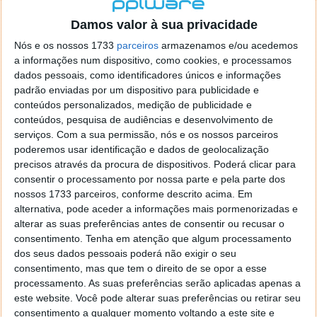
localizaçao referida n se encontra la nada k me permita por
o firefox como browser predefenido
Ja percorri o painel
Damos valor à sua privacidade
de control tudo e nada. Tou a comecar a desesperar, ate ja
Nós e os nossos 1733
parceiros
armazenamos e/ou acedemos
tentei apagar o explorer na tentativa de forçar o uso do
a informações num dispositivo, como cookies, e processamos
firefox mas em vao. Kaso te lembres de outra dica fico
dados pessoais, como identificadores únicos e informações
agradecido, caso contrario obrigado a mesma
padrão enviadas por um dispositivo para publicidade e
Responder
conteúdos personalizados, medição de publicidade e
conteúdos, pesquisa de audiências e desenvolvimento de
Vítor M.
serviços.
Com a sua permissão, nós e os nossos parceiros
7 de Novembro de 2005 às 01:39
poderemos usar identificação e dados de geolocalização
@Reporter
precisos através da procura de dispositivos. Poderá clicar para
Desculpa mas o link funciona. Seja como for segue por mail
consentir o processamento por nossa parte e pela parte dos
o MSn Messenger 8.
nossos 1733 parceiros, conforme descrito acima. Em
Responder
alternativa, pode aceder a informações mais pormenorizadas e
alterar as suas preferências antes de consentir ou recusar o
Vítor M.
7 de Novembro de 2005 às 11:21
consentimento.
Tenha em atenção que algum processamento
@Rui
dos seus dados pessoais poderá não exigir o seu
Tens de encontrar o que te falei. Faz da seguinte maneira,
consentimento, mas que tem o direito de se opor a esse
janela iniciar e no topo dessa janela com o botão direito do
processamento. As suas preferências serão aplicadas apenas a
rato faz propriedades. Depois no separador Menu ‘Iniciar’
este website. Você pode alterar suas preferências ou retirar seu
clica no botão ‘Personalizar’ aí encontrarás no separador
consentimento a qualquer momento voltando a este site e