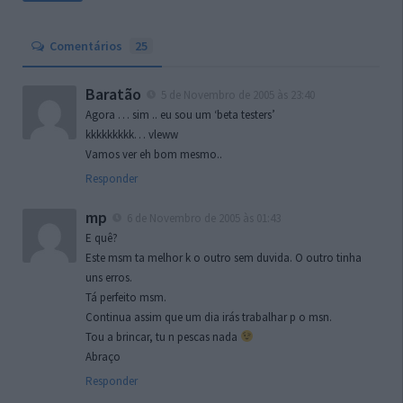
Comentários
25
Baratão
5 de Novembro de 2005 às 23:40
Agora … sim .. eu sou um ‘beta testers’
kkkkkkkkk… vleww
Vamos ver eh bom mesmo..
Responder
mp
6 de Novembro de 2005 às 01:43
E quê?
Este msm ta melhor k o outro sem duvida. O outro tinha
uns erros.
Tá perfeito msm.
Continua assim que um dia irás trabalhar p o msn.
Tou a brincar, tu n pescas nada
Abraço
Responder