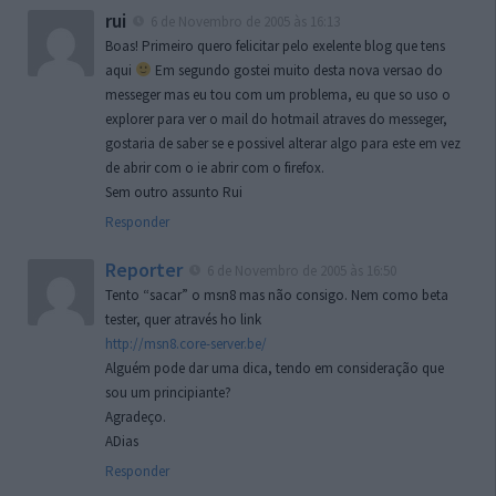
rui
6 de Novembro de 2005 às 16:13
Boas! Primeiro quero felicitar pelo exelente blog que tens
aqui
Em segundo gostei muito desta nova versao do
messeger mas eu tou com um problema, eu que so uso o
explorer para ver o mail do hotmail atraves do messeger,
gostaria de saber se e possivel alterar algo para este em vez
de abrir com o ie abrir com o firefox.
Sem outro assunto Rui
Responder
Reporter
6 de Novembro de 2005 às 16:50
Tento “sacar” o msn8 mas não consigo. Nem como beta
tester, quer através ho link
http://msn8.core-server.be/
Alguém pode dar uma dica, tendo em consideração que
sou um principiante?
Agradeço.
ADias
Responder