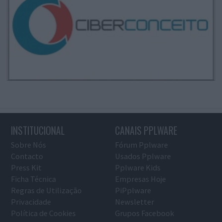
INSTITUCIONAL
CANAIS PPLWARE
Sobre Nós
Fórum Pplware
Contacto
Usados Pplware
Press Kit
Pplware Kids
Ficha Técnica
Empresas Hoje
Regras de Utilização
PiPplware
Privacidade
Newsletter
Política de Cookies
Grupos Facebook