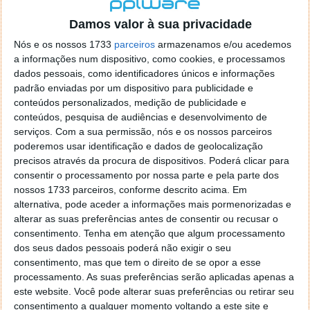
localizaçao referida n se encontra la nada k me permita por
o firefox como browser predefenido
Ja percorri o painel
Damos valor à sua privacidade
de control tudo e nada. Tou a comecar a desesperar, ate ja
Nós e os nossos 1733
parceiros
armazenamos e/ou acedemos
tentei apagar o explorer na tentativa de forçar o uso do
a informações num dispositivo, como cookies, e processamos
firefox mas em vao. Kaso te lembres de outra dica fico
dados pessoais, como identificadores únicos e informações
agradecido, caso contrario obrigado a mesma
padrão enviadas por um dispositivo para publicidade e
Responder
conteúdos personalizados, medição de publicidade e
conteúdos, pesquisa de audiências e desenvolvimento de
Vítor M.
serviços.
Com a sua permissão, nós e os nossos parceiros
7 de Novembro de 2005 às 01:39
poderemos usar identificação e dados de geolocalização
@Reporter
precisos através da procura de dispositivos. Poderá clicar para
Desculpa mas o link funciona. Seja como for segue por mail
consentir o processamento por nossa parte e pela parte dos
o MSn Messenger 8.
nossos 1733 parceiros, conforme descrito acima. Em
Responder
alternativa, pode aceder a informações mais pormenorizadas e
alterar as suas preferências antes de consentir ou recusar o
Vítor M.
7 de Novembro de 2005 às 11:21
consentimento.
Tenha em atenção que algum processamento
@Rui
dos seus dados pessoais poderá não exigir o seu
Tens de encontrar o que te falei. Faz da seguinte maneira,
consentimento, mas que tem o direito de se opor a esse
janela iniciar e no topo dessa janela com o botão direito do
processamento. As suas preferências serão aplicadas apenas a
rato faz propriedades. Depois no separador Menu ‘Iniciar’
este website. Você pode alterar suas preferências ou retirar seu
clica no botão ‘Personalizar’ aí encontrarás no separador
consentimento a qualquer momento voltando a este site e