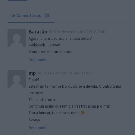
Comentários
25
Baratão
5 de Novembro de 2005 às 23:40
Agora … sim .. eu sou um ‘beta testers’
kkkkkkkkk… vleww
Vamos ver eh bom mesmo..
Responder
mp
6 de Novembro de 2005 às 01:43
E quê?
Este msm ta melhor k o outro sem duvida. O outro tinha
uns erros.
Tá perfeito msm.
Continua assim que um dia irás trabalhar p o msn.
Tou a brincar, tu n pescas nada
Abraço
Responder