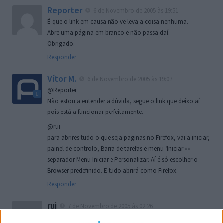
Reporter
6 de Novembro de 2005 às 19:51
É que o link em causa não ve leva a coisa nenhuma.
Abre uma página em branco e não passa daí.
Obrigado.
Responder
Vítor M.
6 de Novembro de 2005 às 19:07
@Reporter
Não estou a entender a dúvida, segue o link que deixo aí
pois está a funcionar perfeitamente.
@rui
para abrires tudo o que seja paginas no Firefox, vai a iniciar,
painel de controlo, Barra de tarefas e menu ‘Iniciar »»
separador Menu Iniciar e Personalizar. Aí é só escolher o
Browser predefinido. E tudo abrirá como Firefox.
Responder
rui
7 de Novembro de 2005 às 02:26
Boas outra vez. Desculpa tar te a chatear mas na