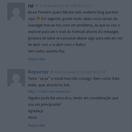
rui
6 de Novembro de 2005 às 16:13
Boas! Primeiro quero felicitar pelo exelente blog que tens
aqui
Em segundo gostei muito desta nova versao do
messeger mas eu tou com um problema, eu que so uso o
explorer para ver o mail do hotmail atraves do messeger,
gostaria de saber se e possivel alterar algo para este em vez
de abrir com o ie abrir com o firefox.
Sem outro assunto Rui
Responder
Reporter
6 de Novembro de 2005 às 16:50
Tento “sacar” o msn8 mas não consigo. Nem como beta
tester, quer através ho link
http://msn8.core-server.be/
Alguém pode dar uma dica, tendo em consideração que
sou um principiante?
Agradeço.
ADias
Responder