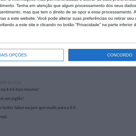
timento.
Tenha em atenção que algum processamento dos seus dados
nsentimento, mas que tem o direito de se opor a esse processamento. A
as a este website. Você pode alterar suas preferências ou retirar seu
19:51
tando a este site e clicando no botão "Privacidade" na parte inferior 
u mail algum.
s 17:00
AIS OPÇÕES
CONCORDO
005 às 17:14
o no 8.0 é boa mesmo?
tem em inglês?
 todos falam eu juro que mudo para o 8.0.
ail.