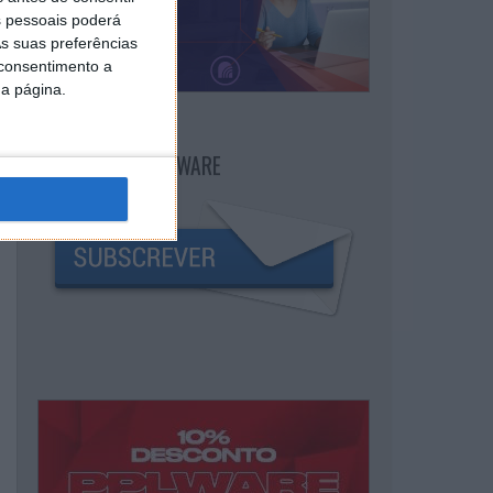
 pessoais poderá
s suas preferências
 consentimento a
da página.
NEWSLETTER PPLWARE