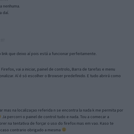
isa nenhuma.
 daí.
:07
link que deixo aí pois está a funcionar perfeitamente.
Firefox, vai a iniciar, painel de controlo, Barra de tarefas e menu
sonalizar. Aí é só escolher o Browser predefinido. E tudo abrirá como
ar mas na localizaçao referida n se encontra la nada k me permita por
Ja percorri o painel de control tudo e nada. Tou a comecar a
orer na tentativa de forçar o uso do firefox mas em vao. Kaso te
, caso contrario obrigado a mesma