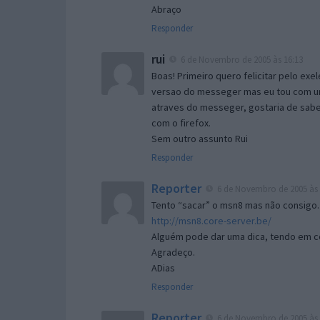
Abraço
Responder
rui
6 de Novembro de 2005 às 16:13
Boas! Primeiro quero felicitar pelo exe
versao do messeger mas eu tou com um 
atraves do messeger, gostaria de saber 
com o firefox.
Sem outro assunto Rui
Responder
Reporter
6 de Novembro de 2005 às 
Tento “sacar” o msn8 mas não consigo.
http://msn8.core-server.be/
Alguém pode dar uma dica, tendo em c
Agradeço.
ADias
Responder
Reporter
6 de Novembro de 2005 às 