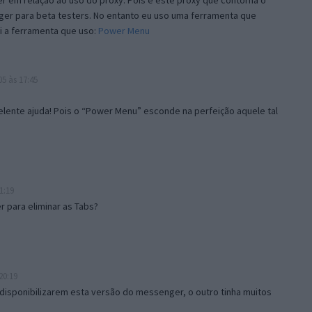
 em relação ao uso do proxy. Pois é este proxy que contorna o
ger para beta testers. No entanto eu uso uma ferramenta que
i a ferramenta que uso:
Power Menu
5 às 17:45
lente ajuda! Pois o “Power Menu” esconde na perfeição aquele tal
1:19
 para eliminar as Tabs?
20:19
disponibilizarem esta versão do messenger, o outro tinha muitos