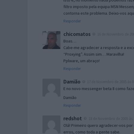
Isto é, no momento nada podemos fazer
filtro imposto pela equipa MSN Messen
contorna este problema. Deixo-vos aqu
Responder
chicomatos
16 de Novembro de 200
Boas…
Cabe-me agradecer a resposta e a exce
“Proxying”. Assim sim… Maravilha!
Pplware, um abraço!
Responder
Damião
17 de Novembro de 2005 às 0
E no novo messenger beta 8 como fazer
Damião
Responder
redshot
18 de Novembro de 2005 às 
Olá! Primeiro quero agradecer-vos por 
erros, como toda a gente sabe.