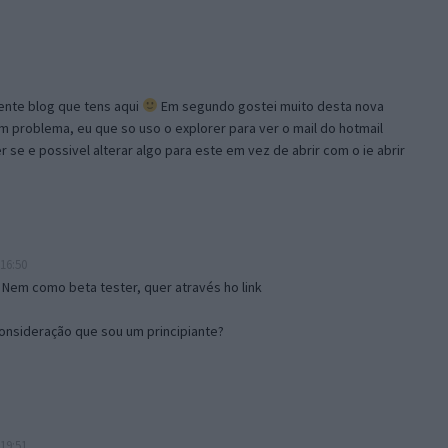
lente blog que tens aqui
Em segundo gostei muito desta nova
problema, eu que so uso o explorer para ver o mail do hotmail
se e possivel alterar algo para este em vez de abrir com o ie abrir
16:50
 Nem como beta tester, quer através ho link
onsideração que sou um principiante?
19:51