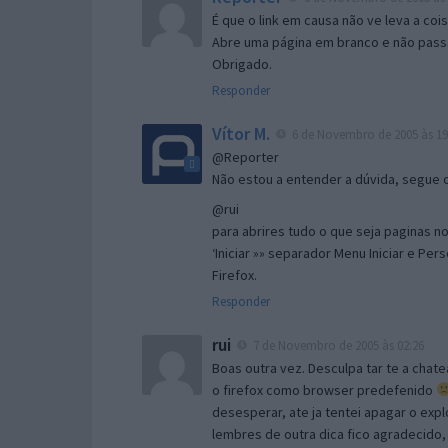
É que o link em causa não ve leva a co
Abre uma página em branco e não passa
Obrigado.
Responder
Vítor M.
6 de Novembro de 2005 às 19
@Reporter
Não estou a entender a dúvida, segue o 
@rui
para abrires tudo o que seja paginas no 
‘Iniciar »» separador Menu Iniciar e Per
Firefox.
Responder
rui
7 de Novembro de 2005 às 02:26
Boas outra vez. Desculpa tar te a chate
o firefox como browser predefenido
desesperar, ate ja tentei apagar o expl
lembres de outra dica fico agradecido