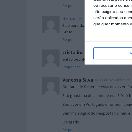
ou recusar o consen
Responder
não exigir o seu co
Reporter
serão aplicadas apen
7 de Novembro de 2005 às 
qualquer momento vol
É só para dizer que ainda não me chego
Grato.
Responder
cristalina
11 de Novembro de 2005 à
M
então people
Responder
Vanessa Silva
11 de Novembro de 2
Gostaria de Saber se essa nova versã
E tb goastaria de saber se ese 8.0 só 
Seu tiver em Português e for bom como
Sem mais Aguardo Resposta no meu e m
Obrigado.
Responder