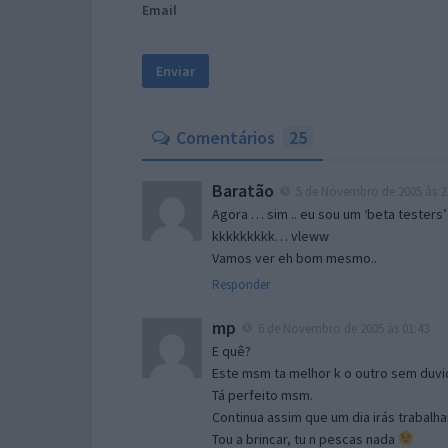
Email
Comentários
25
Baratão
5 de Novembro de 2005 às 2
Agora … sim .. eu sou um ‘beta testers’
kkkkkkkkk… vleww
Vamos ver eh bom mesmo..
Responder
mp
6 de Novembro de 2005 às 01:43
E quê?
Este msm ta melhor k o outro sem duvid
Tá perfeito msm.
Continua assim que um dia irás trabalha
Tou a brincar, tu n pescas nada