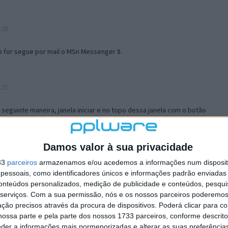
:39
o for segue por mail o MSn Messenger 8.
:21
a seguinte maneira, janela iniciar e no topo dessa janela com o botão
 no separador Menu ‘Iniciar’ clica no botão ‘Personalizar’ aí
ão para escolheres o Browser com que queres navegar e o gestor de
is ao teu Firefox e nas ferramentas ou tools escolhes ‘Opções’ ou
Damos valor à sua privacidade
erta e logo perto do fim encontras um local para colocares um visto
33
parceiros
armazenamos e/ou acedemos a informações num dispositi
e este é o browser predefinido.
essoais, como identificadores únicos e informações padrão enviadas 
conteúdos personalizados, medição de publicidade e conteúdos, pesqui
serviços.
Com a sua permissão, nós e os nossos parceiros poderemos 
12:57
ção precisos através da procura de dispositivos. Poderá clicar para co
ossa parte e pela parte dos nossos 1733 parceiros, conforme descrit
eder a informações mais pormenorizadas e alterar as suas preferência