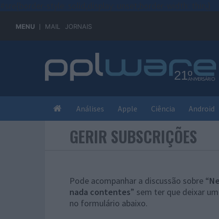
#sre{border-style: solid;display: unset;border-width: thin;}
MENU
MAIL
JORNAIS
Análises
Apple
Ciência
Android
GERIR SUBSCRIÇÕES
Pode acompanhar a discussão sobre “
Ne
nada contentes
” sem ter que deixar um
no formulário abaixo.