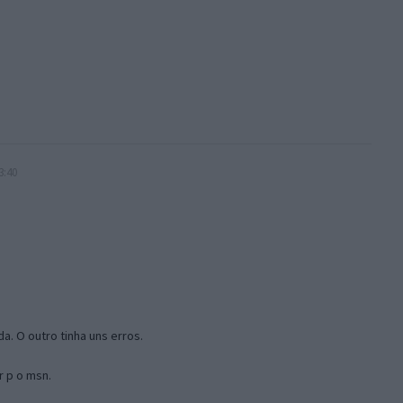
3:40
a. O outro tinha uns erros.
r p o msn.