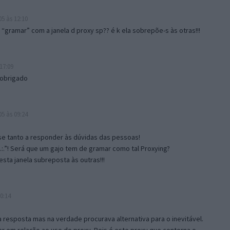
5 às 12:10
gramar” com a janela d proxy sp?? é k ela sobrepõe-s às otras!!!
17:09
 obrigado
5 às 09:24
e tanto a responder às dúvidas das pessoas!
.:.”! Será que um gajo tem de gramar como tal Proxying?
sta janela subreposta às outras!!!
0:14
resposta mas na verdade procurava alternativa para o inevitável.