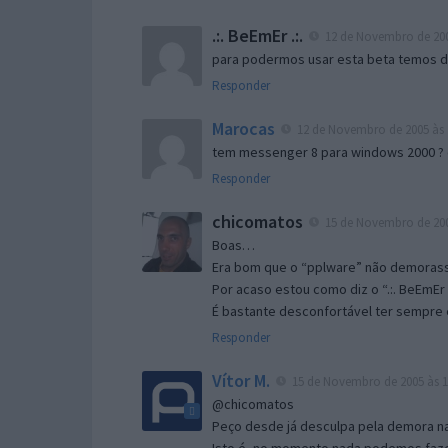
.:. BeEmEr .:.
12 de Novembro de 200
para podermos usar esta beta temos d “
Responder
Marocas
12 de Novembro de 2005 às 
tem messenger 8 para windows 2000 ?
Responder
chicomatos
15 de Novembro de 200
Boas…
Era bom que o “pplware” não demorass
Por acaso estou como diz o “.:. BeEmEr 
É bastante desconfortável ter sempre e
Responder
Vítor M.
15 de Novembro de 2005 às 1
@chicomatos
Peço desde já desculpa pela demora na 