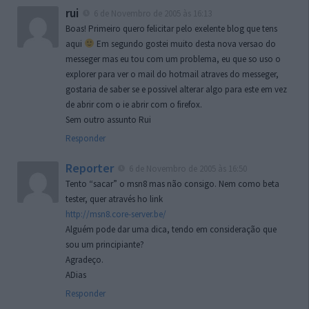
rui
6 de Novembro de 2005 às 16:13
Boas! Primeiro quero felicitar pelo exelente blog que tens
aqui
Em segundo gostei muito desta nova versao do
messeger mas eu tou com um problema, eu que so uso o
explorer para ver o mail do hotmail atraves do messeger,
gostaria de saber se e possivel alterar algo para este em vez
de abrir com o ie abrir com o firefox.
Sem outro assunto Rui
Responder
Reporter
6 de Novembro de 2005 às 16:50
Tento “sacar” o msn8 mas não consigo. Nem como beta
tester, quer através ho link
http://msn8.core-server.be/
Alguém pode dar uma dica, tendo em consideração que
sou um principiante?
Agradeço.
ADias
Responder