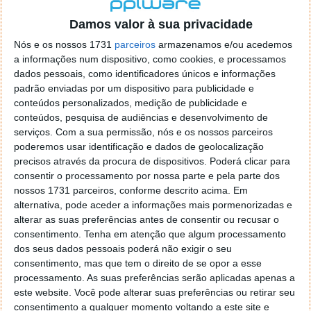
localizaçao referida n se encontra la nada k me permita por
o firefox como browser predefenido
Ja percorri o painel
Damos valor à sua privacidade
de control tudo e nada. Tou a comecar a desesperar, ate ja
Nós e os nossos 1731
parceiros
armazenamos e/ou acedemos
tentei apagar o explorer na tentativa de forçar o uso do
a informações num dispositivo, como cookies, e processamos
firefox mas em vao. Kaso te lembres de outra dica fico
dados pessoais, como identificadores únicos e informações
agradecido, caso contrario obrigado a mesma
padrão enviadas por um dispositivo para publicidade e
Responder
conteúdos personalizados, medição de publicidade e
conteúdos, pesquisa de audiências e desenvolvimento de
Vítor M.
serviços.
Com a sua permissão, nós e os nossos parceiros
7 de Novembro de 2005 às 01:39
poderemos usar identificação e dados de geolocalização
@Reporter
precisos através da procura de dispositivos. Poderá clicar para
Desculpa mas o link funciona. Seja como for segue por mail
consentir o processamento por nossa parte e pela parte dos
o MSn Messenger 8.
nossos 1731 parceiros, conforme descrito acima. Em
Responder
alternativa, pode aceder a informações mais pormenorizadas e
alterar as suas preferências antes de consentir ou recusar o
Vítor M.
7 de Novembro de 2005 às 11:21
consentimento.
Tenha em atenção que algum processamento
@Rui
dos seus dados pessoais poderá não exigir o seu
Tens de encontrar o que te falei. Faz da seguinte maneira,
consentimento, mas que tem o direito de se opor a esse
janela iniciar e no topo dessa janela com o botão direito do
processamento. As suas preferências serão aplicadas apenas a
rato faz propriedades. Depois no separador Menu ‘Iniciar’
este website. Você pode alterar suas preferências ou retirar seu
clica no botão ‘Personalizar’ aí encontrarás no separador
consentimento a qualquer momento voltando a este site e