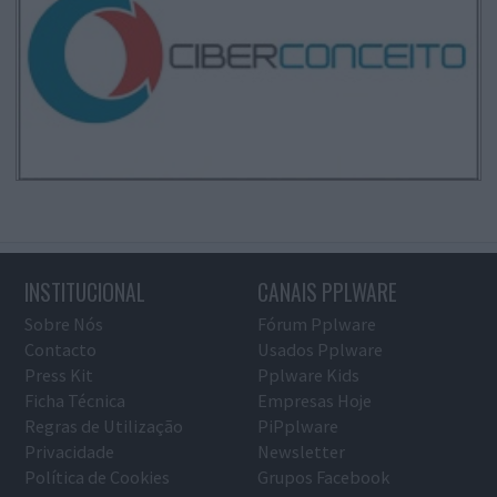
INSTITUCIONAL
CANAIS PPLWARE
Sobre Nós
Fórum Pplware
Contacto
Usados Pplware
Press Kit
Pplware Kids
Ficha Técnica
Empresas Hoje
Regras de Utilização
PiPplware
Privacidade
Newsletter
Política de Cookies
Grupos Facebook