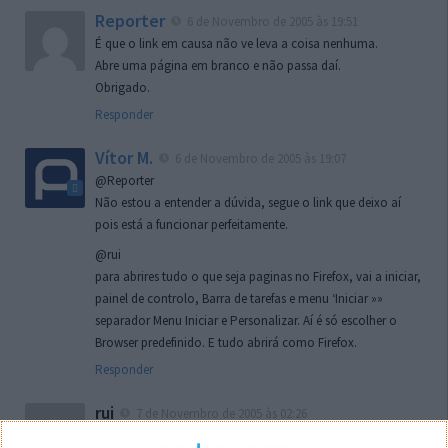
Reporter
6 de Novembro de 2005 às 19:51
É que o link em causa não ve leva a coisa nenhuma.
Abre uma página em branco e não passa daí.
Obrigado.
Responder
Vítor M.
6 de Novembro de 2005 às 19:07
@Reporter
Não estou a entender a dúvida, segue o link que deixo aí
pois está a funcionar perfeitamente.
@rui
para abrires tudo o que seja paginas no Firefox, vai a iniciar,
painel de controlo, Barra de tarefas e menu ‘Iniciar »»
separador Menu Iniciar e Personalizar. Aí é só escolher o
Browser predefinido. E tudo abrirá como Firefox.
Responder
rui
7 de Novembro de 2005 às 02:26
Boas outra vez. Desculpa tar te a chatear mas na