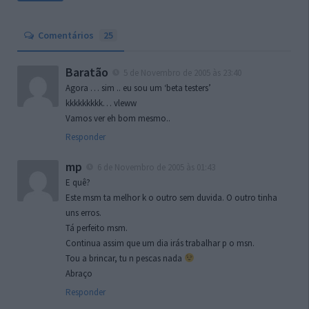
Comentários
25
Baratão
5 de Novembro de 2005 às 23:40
Agora … sim .. eu sou um ‘beta testers’
kkkkkkkkk… vleww
Vamos ver eh bom mesmo..
Responder
mp
6 de Novembro de 2005 às 01:43
E quê?
Este msm ta melhor k o outro sem duvida. O outro tinha
uns erros.
Tá perfeito msm.
Continua assim que um dia irás trabalhar p o msn.
Tou a brincar, tu n pescas nada
Abraço
Responder