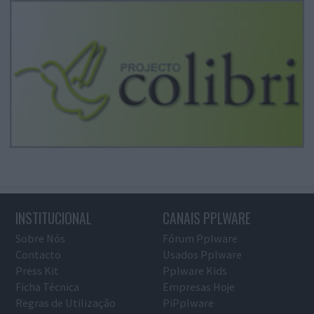
INSTITUCIONAL
CANAIS PPLWARE
Sobre Nós
Fórum Pplware
Contacto
Usados Pplware
Press Kit
Pplware Kids
Ficha Técnica
Empresas Hoje
Regras de Utilização
PiPplware