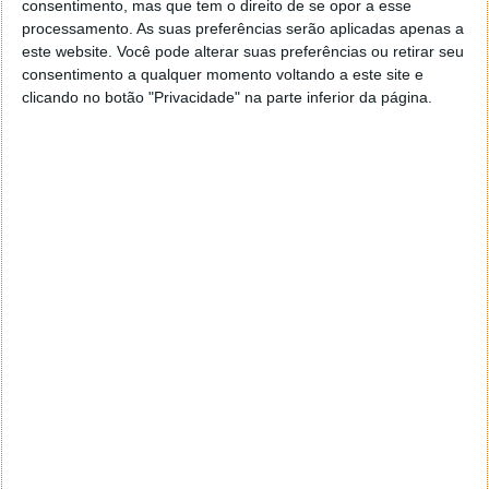
consentimento, mas que tem o direito de se opor a esse
geral a opção para escolheres o Browser com que queres
processamento. As suas preferências serão aplicadas apenas a
navegar e o gestor de e-mail. Caso não consigas chegar lá,
este website. Você pode alterar suas preferências ou retirar seu
vais ao teu Firefox e nas ferramentas ou tools escolhes
consentimento a qualquer momento voltando a este site e
‘Opções’ ou ‘Options’ icon geral da então janela aberta e
clicando no botão "Privacidade" na parte inferior da página.
logo perto do fim encontras um local para colocares um
visto que vai obrigar o Firefox a verificar se este é o browser
predefinido.
Responder
Reporter
7 de Novembro de 2005 às 12:57
Aguardo, então, o e-mail, Vitor.
Muito obrigado.
Responder
Reporter
7 de Novembro de 2005 às 19:51
É só para dizer que ainda não me chegou mail algum.
Grato.
Responder
cristalina
11 de Novembro de 2005 às 17:00