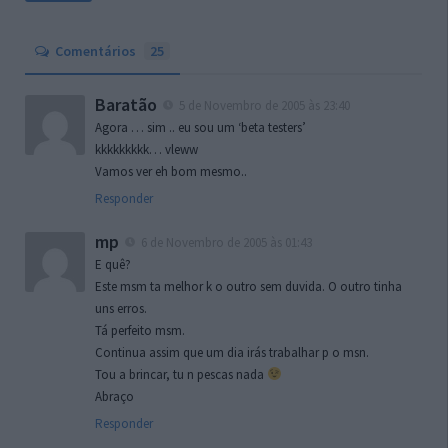
Comentários
25
Baratão
5 de Novembro de 2005 às 23:40
Agora … sim .. eu sou um ‘beta testers’
kkkkkkkkk… vleww
Vamos ver eh bom mesmo..
Responder
mp
6 de Novembro de 2005 às 01:43
E quê?
Este msm ta melhor k o outro sem duvida. O outro tinha
uns erros.
Tá perfeito msm.
Continua assim que um dia irás trabalhar p o msn.
Tou a brincar, tu n pescas nada
Abraço
Responder