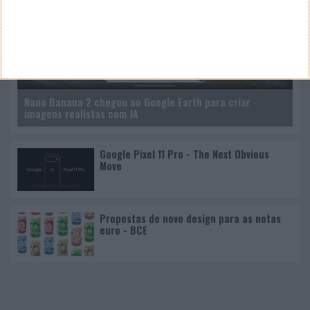
Nano Banana 2 chegou ao Google Earth para criar
imagens realistas com IA
Google Pixel 11 Pro - The Next Obvious
Move
Propostas de novo design para as notas
euro - BCE