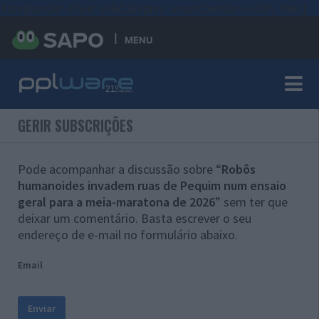
#sre{border-style: solid;display: unset;border-width: thin;}
MENU
GERIR SUBSCRIÇÕES
Pode acompanhar a discussão sobre “
Robôs
humanoides invadem ruas de Pequim num ensaio
geral para a meia-maratona de 2026
” sem ter que
deixar um comentário. Basta escrever o seu
endereço de e-mail no formulário abaixo.
Email