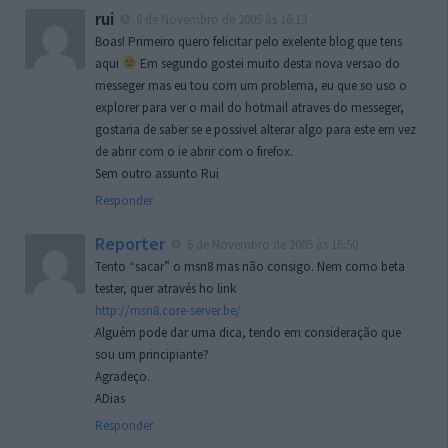
rui
6 de Novembro de 2005 às 16:13
Boas! Primeiro quero felicitar pelo exelente blog que tens
aqui
Em segundo gostei muito desta nova versao do
messeger mas eu tou com um problema, eu que so uso o
explorer para ver o mail do hotmail atraves do messeger,
gostaria de saber se e possivel alterar algo para este em vez
de abrir com o ie abrir com o firefox.
Sem outro assunto Rui
Responder
Reporter
6 de Novembro de 2005 às 16:50
Tento “sacar” o msn8 mas não consigo. Nem como beta
tester, quer através ho link
http://msn8.core-server.be/
Alguém pode dar uma dica, tendo em consideração que
sou um principiante?
Agradeço.
ADias
Responder