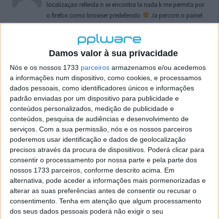
localizaçao referida n se encontra la nada k me permita por
o firefox como browser predefenido
Ja percorri o painel
de control tudo e nada. Tou a comecar a desesperar, ate ja
tentei apagar o explorer na tentativa de forçar o uso do
firefox mas em vao. Kaso te lembres de outra dica fico
Damos valor à sua privacidade
agradecido, caso contrario obrigado a mesma
Nós e os nossos 1733
parceiros
armazenamos e/ou acedemos
Responder
a informações num dispositivo, como cookies, e processamos
dados pessoais, como identificadores únicos e informações
Vítor M.
7 de Novembro de 2005 às 01:39
padrão enviadas por um dispositivo para publicidade e
@Reporter
conteúdos personalizados, medição de publicidade e
Desculpa mas o link funciona. Seja como for segue por mail
conteúdos, pesquisa de audiências e desenvolvimento de
o MSn Messenger 8.
serviços.
Com a sua permissão, nós e os nossos parceiros
Responder
poderemos usar identificação e dados de geolocalização
precisos através da procura de dispositivos. Poderá clicar para
Vítor M.
7 de Novembro de 2005 às 11:21
consentir o processamento por nossa parte e pela parte dos
nossos 1733 parceiros, conforme descrito acima. Em
@Rui
alternativa, pode aceder a informações mais pormenorizadas e
Tens de encontrar o que te falei. Faz da seguinte maneira,
alterar as suas preferências antes de consentir ou recusar o
janela iniciar e no topo dessa janela com o botão direito do
consentimento.
Tenha em atenção que algum processamento
rato faz propriedades. Depois no separador Menu ‘Iniciar’
dos seus dados pessoais poderá não exigir o seu
clica no botão ‘Personalizar’ aí encontrarás no separador