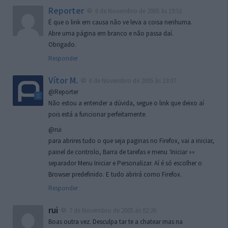
Reporter
6 de Novembro de 2005 às 19:51
É que o link em causa não ve leva a coisa nenhuma.
Abre uma página em branco e não passa daí.
Obrigado.
Responder
Vítor M.
6 de Novembro de 2005 às 19:07
@Reporter
Não estou a entender a dúvida, segue o link que deixo aí
pois está a funcionar perfeitamente.
@rui
para abrires tudo o que seja paginas no Firefox, vai a iniciar,
painel de controlo, Barra de tarefas e menu ‘Iniciar »»
separador Menu Iniciar e Personalizar. Aí é só escolher o
Browser predefinido. E tudo abrirá como Firefox.
Responder
rui
7 de Novembro de 2005 às 02:26
Boas outra vez. Desculpa tar te a chatear mas na