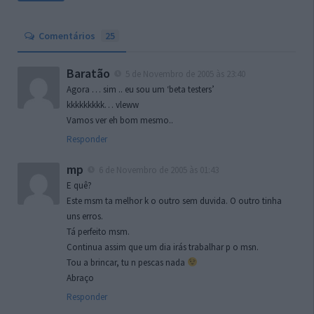
Comentários
25
Baratão
5 de Novembro de 2005 às 23:40
Agora … sim .. eu sou um ‘beta testers’
kkkkkkkkk… vleww
Vamos ver eh bom mesmo..
Responder
mp
6 de Novembro de 2005 às 01:43
E quê?
Este msm ta melhor k o outro sem duvida. O outro tinha
uns erros.
Tá perfeito msm.
Continua assim que um dia irás trabalhar p o msn.
Tou a brincar, tu n pescas nada
Abraço
Responder