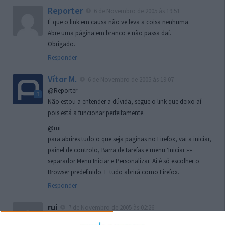
Reporter
6 de Novembro de 2005 às 19:51
É que o link em causa não ve leva a coisa nenhuma.
Abre uma página em branco e não passa daí.
Obrigado.
Responder
Vítor M.
6 de Novembro de 2005 às 19:07
@Reporter
Não estou a entender a dúvida, segue o link que deixo aí
pois está a funcionar perfeitamente.
@rui
para abrires tudo o que seja paginas no Firefox, vai a iniciar,
painel de controlo, Barra de tarefas e menu ‘Iniciar »»
separador Menu Iniciar e Personalizar. Aí é só escolher o
Browser predefinido. E tudo abrirá como Firefox.
Responder
rui
7 de Novembro de 2005 às 02:26
Boas outra vez. Desculpa tar te a chatear mas na