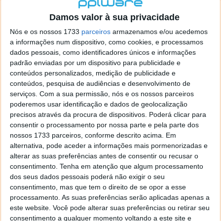
localizaçao referida n se encontra la nada k me permita por
o firefox como browser predefenido
Ja percorri o painel
Damos valor à sua privacidade
de control tudo e nada. Tou a comecar a desesperar, ate ja
Nós e os nossos 1733
parceiros
armazenamos e/ou acedemos
tentei apagar o explorer na tentativa de forçar o uso do
a informações num dispositivo, como cookies, e processamos
firefox mas em vao. Kaso te lembres de outra dica fico
dados pessoais, como identificadores únicos e informações
agradecido, caso contrario obrigado a mesma
padrão enviadas por um dispositivo para publicidade e
Responder
conteúdos personalizados, medição de publicidade e
conteúdos, pesquisa de audiências e desenvolvimento de
Vítor M.
serviços.
Com a sua permissão, nós e os nossos parceiros
7 de Novembro de 2005 às 01:39
poderemos usar identificação e dados de geolocalização
@Reporter
precisos através da procura de dispositivos. Poderá clicar para
Desculpa mas o link funciona. Seja como for segue por mail
consentir o processamento por nossa parte e pela parte dos
o MSn Messenger 8.
nossos 1733 parceiros, conforme descrito acima. Em
Responder
alternativa, pode aceder a informações mais pormenorizadas e
alterar as suas preferências antes de consentir ou recusar o
Vítor M.
7 de Novembro de 2005 às 11:21
consentimento.
Tenha em atenção que algum processamento
@Rui
dos seus dados pessoais poderá não exigir o seu
Tens de encontrar o que te falei. Faz da seguinte maneira,
consentimento, mas que tem o direito de se opor a esse
janela iniciar e no topo dessa janela com o botão direito do
processamento. As suas preferências serão aplicadas apenas a
rato faz propriedades. Depois no separador Menu ‘Iniciar’
este website. Você pode alterar suas preferências ou retirar seu
clica no botão ‘Personalizar’ aí encontrarás no separador
consentimento a qualquer momento voltando a este site e