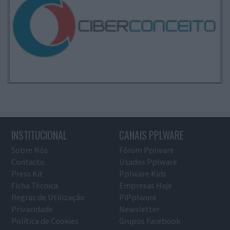
INSTITUCIONAL
CANAIS PPLWARE
Sobre Nós
Fórum Pplware
Contacto
Usados Pplware
Press Kit
Pplware Kids
Ficha Técnica
Empresas Hoje
Regras de Utilização
PiPplware
Privacidade
Newsletter
Política de Cookies
Grupos Facebook