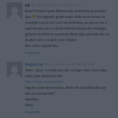
rui
6 de Novembro de 2005 às 16:13
Boas! Primeiro quero felicitar pelo exelente blog que tens
aqui
Em segundo gostei muito desta nova versao do
messeger mas eu tou com um problema, eu que so uso o
explorer para ver o mail do hotmail atraves do messeger,
gostaria de saber se e possivel alterar algo para este em vez
de abrir com o ie abrir com o firefox.
Sem outro assunto Rui
Responder
Reporter
6 de Novembro de 2005 às 16:50
Tento “sacar” o msn8 mas não consigo. Nem como beta
tester, quer através ho link
http://msn8.core-server.be/
Alguém pode dar uma dica, tendo em consideração que
sou um principiante?
Agradeço.
ADias
Responder