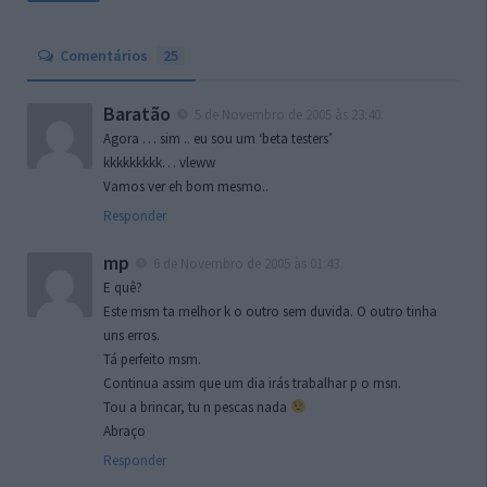
Comentários
25
Baratão
5 de Novembro de 2005 às 23:40
Agora … sim .. eu sou um ‘beta testers’
kkkkkkkkk… vleww
Vamos ver eh bom mesmo..
Responder
mp
6 de Novembro de 2005 às 01:43
E quê?
Este msm ta melhor k o outro sem duvida. O outro tinha
uns erros.
Tá perfeito msm.
Continua assim que um dia irás trabalhar p o msn.
Tou a brincar, tu n pescas nada
Abraço
Responder