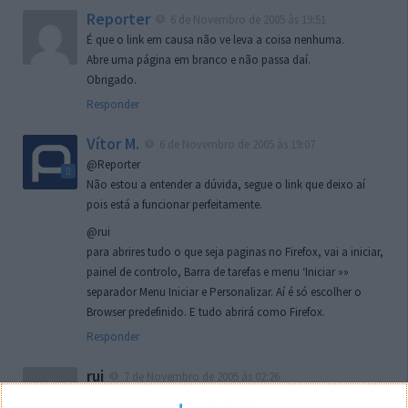
Reporter
6 de Novembro de 2005 às 19:51
É que o link em causa não ve leva a coisa nenhuma.
Abre uma página em branco e não passa daí.
Obrigado.
Responder
Vítor M.
6 de Novembro de 2005 às 19:07
@Reporter
Não estou a entender a dúvida, segue o link que deixo aí
pois está a funcionar perfeitamente.
@rui
para abrires tudo o que seja paginas no Firefox, vai a iniciar,
painel de controlo, Barra de tarefas e menu ‘Iniciar »»
separador Menu Iniciar e Personalizar. Aí é só escolher o
Browser predefinido. E tudo abrirá como Firefox.
Responder
rui
7 de Novembro de 2005 às 02:26
Boas outra vez. Desculpa tar te a chatear mas na