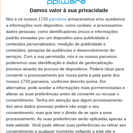
localizaçao referida n se encontra la nada k me permita por
o firefox como browser predefenido
Ja percorri o painel
Damos valor à sua privacidade
de control tudo e nada. Tou a comecar a desesperar, ate ja
Nós e os nossos 1733
parceiros
armazenamos e/ou acedemos
tentei apagar o explorer na tentativa de forçar o uso do
a informações num dispositivo, como cookies, e processamos
firefox mas em vao. Kaso te lembres de outra dica fico
dados pessoais, como identificadores únicos e informações
agradecido, caso contrario obrigado a mesma
padrão enviadas por um dispositivo para publicidade e
Responder
conteúdos personalizados, medição de publicidade e
conteúdos, pesquisa de audiências e desenvolvimento de
Vítor M.
serviços.
Com a sua permissão, nós e os nossos parceiros
7 de Novembro de 2005 às 01:39
poderemos usar identificação e dados de geolocalização
@Reporter
precisos através da procura de dispositivos. Poderá clicar para
Desculpa mas o link funciona. Seja como for segue por mail
consentir o processamento por nossa parte e pela parte dos
o MSn Messenger 8.
nossos 1733 parceiros, conforme descrito acima. Em
Responder
alternativa, pode aceder a informações mais pormenorizadas e
alterar as suas preferências antes de consentir ou recusar o
Vítor M.
7 de Novembro de 2005 às 11:21
consentimento.
Tenha em atenção que algum processamento
@Rui
dos seus dados pessoais poderá não exigir o seu
Tens de encontrar o que te falei. Faz da seguinte maneira,
consentimento, mas que tem o direito de se opor a esse
janela iniciar e no topo dessa janela com o botão direito do
processamento. As suas preferências serão aplicadas apenas a
rato faz propriedades. Depois no separador Menu ‘Iniciar’
este website. Você pode alterar suas preferências ou retirar seu
clica no botão ‘Personalizar’ aí encontrarás no separador
consentimento a qualquer momento voltando a este site e