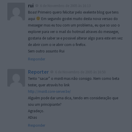
rui
6 de Novembro de 2005 às 16:13
Boas! Primeiro quero felicitar pelo exelente blog que tens
aqui
Em segundo gostei muito desta nova versao do
messeger mas eu tou com um problema, eu que so uso o
explorer para ver o mail do hotmail atraves do messeger,
gostaria de saber se e possivel alterar algo para este em vez
de abrir com o ie abrir com o firefox.
Sem outro assunto Rui
Responder
Reporter
6 de Novembro de 2005 às 16:50
Tento “sacar” o msn8 mas não consigo. Nem como beta
tester, quer através ho link
http://msn8.core-server.be/
Alguém pode dar uma dica, tendo em consideração que
sou um principiante?
Agradeço.
ADias
Responder