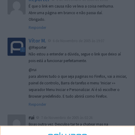
É que o link em causa não ve leva a coisa nenhuma.
Abre uma página em branco e não passa daí.
Obrigado.
Responder
Vítor M.
6 de Novembro de 2005 às 19:07
@Reporter
Não estou a entender a dúvida, segue o link que deixo aí
pois está a funcionar perfeitamente.
@rui
para abrires tudo o que seja paginas no Firefox, vai a iniciar,
painel de controlo, Barra de tarefas e menu ‘Iniciar »»
separador Menu Iniciar e Personalizar. Aí é só escolher o
Browser predefinido. E tudo abrirá como Firefox.
Responder
rui
7 de Novembro de 2005 às 02:26
Boas outra vez. Desculpa tar te a chatear mas na
localizaçao referida n se encontra la nada k me permita por