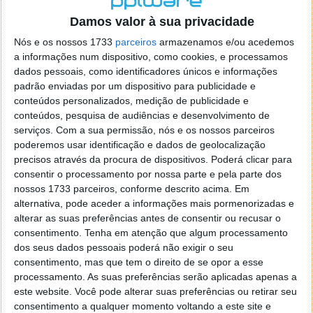
o firefox como browser predefenido
Ja percorri o painel
Damos valor à sua privacidade
de control tudo e nada. Tou a comecar a desesperar, ate ja
tentei apagar o explorer na tentativa de forçar o uso do
Nós e os nossos 1733
parceiros
armazenamos e/ou acedemos
firefox mas em vao. Kaso te lembres de outra dica fico
a informações num dispositivo, como cookies, e processamos
agradecido, caso contrario obrigado a mesma
dados pessoais, como identificadores únicos e informações
Responder
padrão enviadas por um dispositivo para publicidade e
conteúdos personalizados, medição de publicidade e
Vítor M.
conteúdos, pesquisa de audiências e desenvolvimento de
7 de Novembro de 2005 às 01:39
serviços.
Com a sua permissão, nós e os nossos parceiros
@Reporter
poderemos usar identificação e dados de geolocalização
Desculpa mas o link funciona. Seja como for segue por mail
precisos através da procura de dispositivos. Poderá clicar para
o MSn Messenger 8.
consentir o processamento por nossa parte e pela parte dos
Responder
nossos 1733 parceiros, conforme descrito acima. Em
alternativa, pode aceder a informações mais pormenorizadas e
Vítor M.
7 de Novembro de 2005 às 11:21
alterar as suas preferências antes de consentir ou recusar o
@Rui
consentimento.
Tenha em atenção que algum processamento
Tens de encontrar o que te falei. Faz da seguinte maneira,
dos seus dados pessoais poderá não exigir o seu
janela iniciar e no topo dessa janela com o botão direito do
consentimento, mas que tem o direito de se opor a esse
rato faz propriedades. Depois no separador Menu ‘Iniciar’
processamento. As suas preferências serão aplicadas apenas a
clica no botão ‘Personalizar’ aí encontrarás no separador
este website. Você pode alterar suas preferências ou retirar seu
geral a opção para escolheres o Browser com que queres
consentimento a qualquer momento voltando a este site e