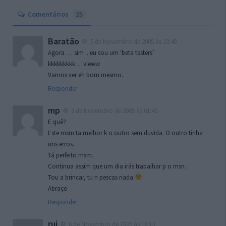
Comentários
25
Baratão
5 de Novembro de 2005 às 23:40
Agora … sim .. eu sou um ‘beta testers’
kkkkkkkkk… vleww
Vamos ver eh bom mesmo..
Responder
mp
6 de Novembro de 2005 às 01:43
E quê?
Este msm ta melhor k o outro sem duvida. O outro tinha
uns erros.
Tá perfeito msm.
Continua assim que um dia irás trabalhar p o msn.
Tou a brincar, tu n pescas nada
Abraço
Responder
rui
6 de Novembro de 2005 às 16:13