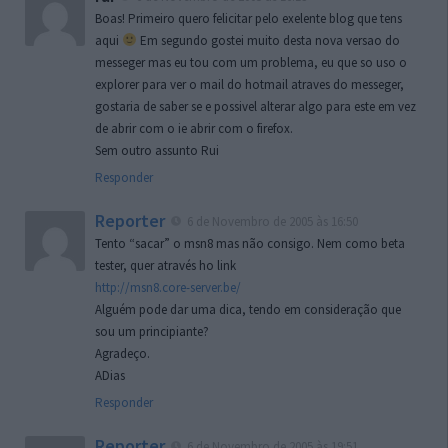
Boas! Primeiro quero felicitar pelo exelente blog que tens
aqui
Em segundo gostei muito desta nova versao do
messeger mas eu tou com um problema, eu que so uso o
explorer para ver o mail do hotmail atraves do messeger,
gostaria de saber se e possivel alterar algo para este em vez
de abrir com o ie abrir com o firefox.
Sem outro assunto Rui
Responder
Reporter
6 de Novembro de 2005 às 16:50
Tento “sacar” o msn8 mas não consigo. Nem como beta
tester, quer através ho link
http://msn8.core-server.be/
Alguém pode dar uma dica, tendo em consideração que
sou um principiante?
Agradeço.
ADias
Responder
Reporter
6 de Novembro de 2005 às 19:51