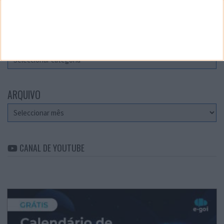
Teste a velocidade da sua Internet
CATEGORIAS
Categorias
ARQUIVO
Arquivo
CANAL DE YOUTUBE