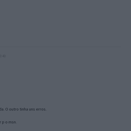
3:40
a. O outro tinha uns erros.
r p o msn.