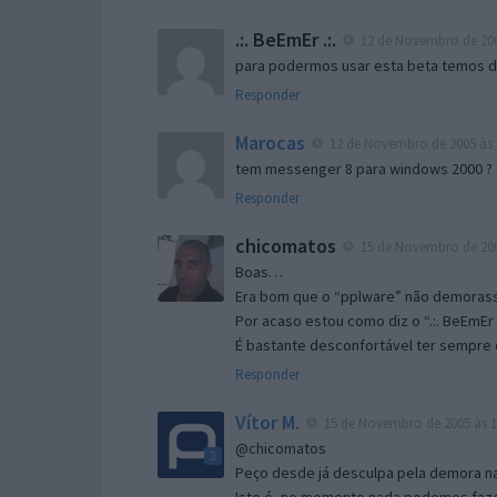
.:. BeEmEr .:.
12 de Novembro de 200
para podermos usar esta beta temos d “
Responder
Marocas
12 de Novembro de 2005 às 
tem messenger 8 para windows 2000 ?
Responder
chicomatos
15 de Novembro de 200
Boas…
Era bom que o “pplware” não demorass
Por acaso estou como diz o “.:. BeEmEr 
É bastante desconfortável ter sempre e
Responder
Vítor M.
15 de Novembro de 2005 às 1
@chicomatos
Peço desde já desculpa pela demora na 