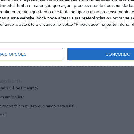
timento.
Tenha em atenção que algum processamento dos seus dados
nsentimento, mas que tem o direito de se opor a esse processamento. A
as a este website. Você pode alterar suas preferências ou retirar seu
19:51
tando a este site e clicando no botão "Privacidade" na parte inferior 
u mail algum.
s 17:00
AIS OPÇÕES
CONCORDO
005 às 17:14
o no 8.0 é boa mesmo?
tem em inglês?
 todos falam eu juro que mudo para o 8.0.
ail.