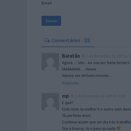
Email
Comentários
25
Baratão
5 de Novembro de 2005 às 2
Agora … sim .. eu sou um ‘beta testers’
kkkkkkkkk… vleww
Vamos ver eh bom mesmo..
Responder
mp
6 de Novembro de 2005 às 01:43
E quê?
Este msm ta melhor k o outro sem duvid
Tá perfeito msm.
Continua assim que um dia irás trabalha
Tou a brincar, tu n pescas nada