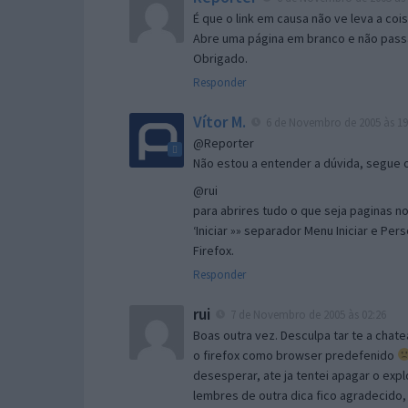
É que o link em causa não ve leva a co
Abre uma página em branco e não passa
Obrigado.
Responder
Vítor M.
6 de Novembro de 2005 às 19
@Reporter
Não estou a entender a dúvida, segue o 
@rui
para abrires tudo o que seja paginas no 
‘Iniciar »» separador Menu Iniciar e Per
Firefox.
Responder
rui
7 de Novembro de 2005 às 02:26
Boas outra vez. Desculpa tar te a chate
o firefox como browser predefenido
desesperar, ate ja tentei apagar o expl
lembres de outra dica fico agradecido