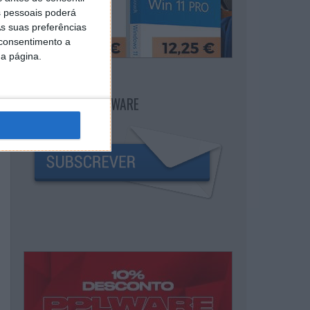
 pessoais poderá
s suas preferências
 consentimento a
da página.
NEWSLETTER PPLWARE