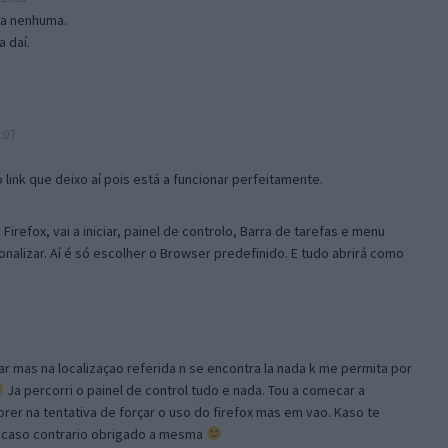
isa nenhuma.
 daí.
:07
link que deixo aí pois está a funcionar perfeitamente.
Firefox, vai a iniciar, painel de controlo, Barra de tarefas e menu
sonalizar. Aí é só escolher o Browser predefinido. E tudo abrirá como
ar mas na localizaçao referida n se encontra la nada k me permita por
Ja percorri o painel de control tudo e nada. Tou a comecar a
orer na tentativa de forçar o uso do firefox mas em vao. Kaso te
, caso contrario obrigado a mesma