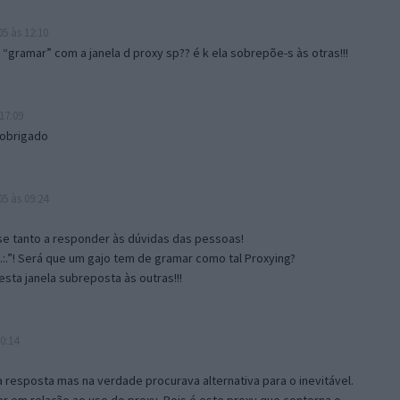
5 às 12:10
gramar” com a janela d proxy sp?? é k ela sobrepõe-s às otras!!!
17:09
 obrigado
5 às 09:24
e tanto a responder às dúvidas das pessoas!
.:.”! Será que um gajo tem de gramar como tal Proxying?
sta janela subreposta às outras!!!
0:14
resposta mas na verdade procurava alternativa para o inevitável.