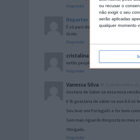
ou recusar o consen
Responder
não exigir o seu co
Reporter
serão aplicadas apen
7 de Novembro de 2005 às 
qualquer momento vol
É só para dizer que ainda não me chego
Grato.
Responder
cristalina
11 de Novembro de 2005 à
M
então people
Responder
Vanessa Silva
11 de Novembro de 2
Gostaria de Saber se essa nova versã
E tb goastaria de saber se ese 8.0 só 
Seu tiver em Português e for bom como
Sem mais Aguardo Resposta no meu e m
Obrigado.
Responder