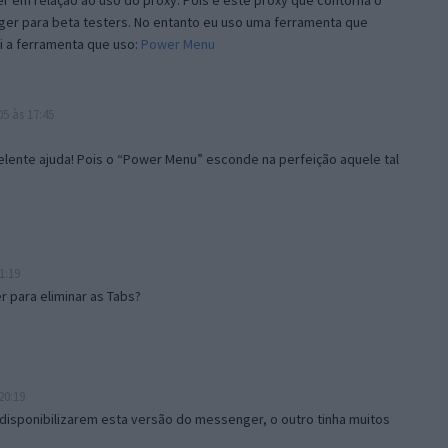
 em relação ao uso do proxy. Pois é este proxy que contorna o
ger para beta testers. No entanto eu uso uma ferramenta que
i a ferramenta que uso:
Power Menu
5 às 17:45
lente ajuda! Pois o “Power Menu” esconde na perfeição aquele tal
1:19
 para eliminar as Tabs?
20:19
disponibilizarem esta versão do messenger, o outro tinha muitos