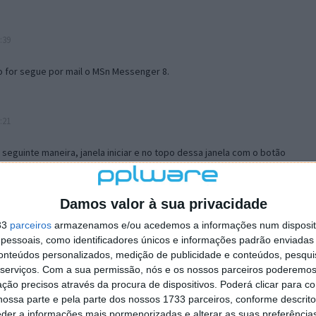
:39
o for segue por mail o MSn Messenger 8.
:21
a seguinte maneira, janela iniciar e no topo dessa janela com o botão
 no separador Menu ‘Iniciar’ clica no botão ‘Personalizar’ aí
ão para escolheres o Browser com que queres navegar e o gestor de
is ao teu Firefox e nas ferramentas ou tools escolhes ‘Opções’ ou
Damos valor à sua privacidade
erta e logo perto do fim encontras um local para colocares um visto
33
parceiros
armazenamos e/ou acedemos a informações num dispositi
e este é o browser predefinido.
essoais, como identificadores únicos e informações padrão enviadas 
conteúdos personalizados, medição de publicidade e conteúdos, pesqui
serviços.
Com a sua permissão, nós e os nossos parceiros poderemos 
12:57
ção precisos através da procura de dispositivos. Poderá clicar para co
ossa parte e pela parte dos nossos 1733 parceiros, conforme descrit
eder a informações mais pormenorizadas e alterar as suas preferência