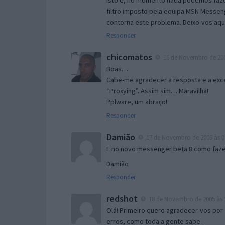
Isto é, no momento nada podemos fazer
filtro imposto pela equipa MSN Messen
contorna este problema. Deixo-vos aqu
Responder
chicomatos
16 de Novembro de 200
Boas…
Cabe-me agradecer a resposta e a exce
“Proxying”. Assim sim… Maravilha!
Pplware, um abraço!
Responder
Damião
17 de Novembro de 2005 às 0
E no novo messenger beta 8 como fazer
Damião
Responder
redshot
18 de Novembro de 2005 às 
Olá! Primeiro quero agradecer-vos por 
erros, como toda a gente sabe.