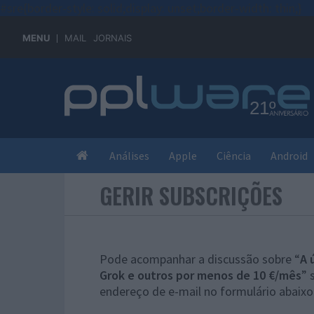
#sre{border-style: solid;display: unset;border-width: thin;}
MENU
MAIL
JORNAIS
Análises
Apple
Ciência
Android
GERIR SUBSCRIÇÕES
Pode acompanhar a discussão sobre “
A 
Grok e outros por menos de 10 €/mês
” 
endereço de e-mail no formulário abaixo