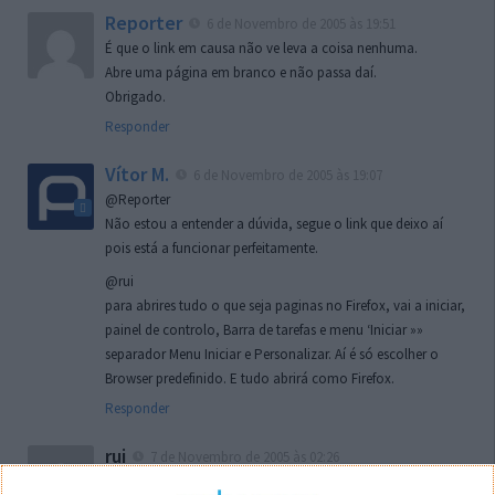
Reporter
6 de Novembro de 2005 às 19:51
É que o link em causa não ve leva a coisa nenhuma.
Abre uma página em branco e não passa daí.
Obrigado.
Responder
Vítor M.
6 de Novembro de 2005 às 19:07
@Reporter
Não estou a entender a dúvida, segue o link que deixo aí
pois está a funcionar perfeitamente.
@rui
para abrires tudo o que seja paginas no Firefox, vai a iniciar,
painel de controlo, Barra de tarefas e menu ‘Iniciar »»
separador Menu Iniciar e Personalizar. Aí é só escolher o
Browser predefinido. E tudo abrirá como Firefox.
Responder
rui
7 de Novembro de 2005 às 02:26
Boas outra vez. Desculpa tar te a chatear mas na