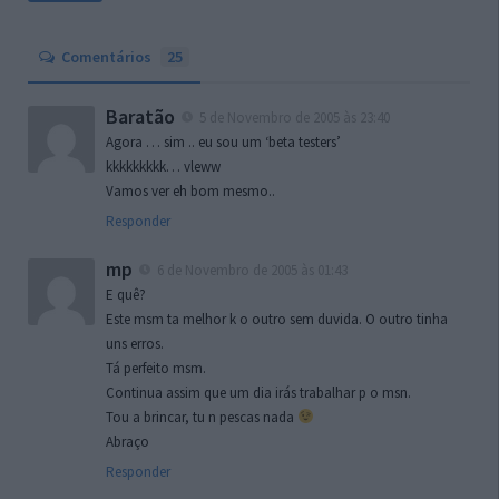
Comentários
25
Baratão
5 de Novembro de 2005 às 23:40
Agora … sim .. eu sou um ‘beta testers’
kkkkkkkkk… vleww
Vamos ver eh bom mesmo..
Responder
mp
6 de Novembro de 2005 às 01:43
E quê?
Este msm ta melhor k o outro sem duvida. O outro tinha
uns erros.
Tá perfeito msm.
Continua assim que um dia irás trabalhar p o msn.
Tou a brincar, tu n pescas nada
Abraço
Responder