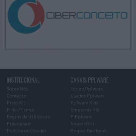
INSTITUCIONAL
CANAIS PPLWARE
Sobre Nós
Fórum Pplware
Contacto
Usados Pplware
Press Kit
Pplware Kids
Ficha Técnica
Empresas Hoje
Regras de Utilização
PiPplware
Privacidade
Newsletter
Política de Cookies
Grupos Facebook