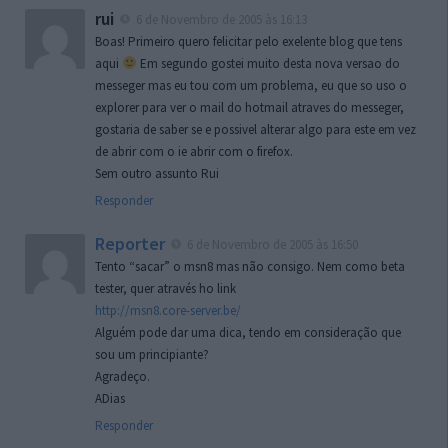
rui
6 de Novembro de 2005 às 16:13
Boas! Primeiro quero felicitar pelo exelente blog que tens
aqui
Em segundo gostei muito desta nova versao do
messeger mas eu tou com um problema, eu que so uso o
explorer para ver o mail do hotmail atraves do messeger,
gostaria de saber se e possivel alterar algo para este em vez
de abrir com o ie abrir com o firefox.
Sem outro assunto Rui
Responder
Reporter
6 de Novembro de 2005 às 16:50
Tento “sacar” o msn8 mas não consigo. Nem como beta
tester, quer através ho link
http://msn8.core-server.be/
Alguém pode dar uma dica, tendo em consideração que
sou um principiante?
Agradeço.
ADias
Responder