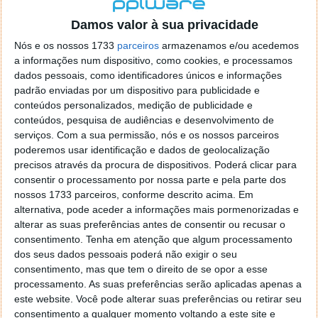
localizaçao referida n se encontra la nada k me permita por
o firefox como browser predefenido
Ja percorri o painel
Damos valor à sua privacidade
de control tudo e nada. Tou a comecar a desesperar, ate ja
Nós e os nossos 1733
parceiros
armazenamos e/ou acedemos
tentei apagar o explorer na tentativa de forçar o uso do
a informações num dispositivo, como cookies, e processamos
firefox mas em vao. Kaso te lembres de outra dica fico
dados pessoais, como identificadores únicos e informações
agradecido, caso contrario obrigado a mesma
padrão enviadas por um dispositivo para publicidade e
Responder
conteúdos personalizados, medição de publicidade e
conteúdos, pesquisa de audiências e desenvolvimento de
Vítor M.
serviços.
Com a sua permissão, nós e os nossos parceiros
7 de Novembro de 2005 às 01:39
poderemos usar identificação e dados de geolocalização
@Reporter
precisos através da procura de dispositivos. Poderá clicar para
Desculpa mas o link funciona. Seja como for segue por mail
consentir o processamento por nossa parte e pela parte dos
o MSn Messenger 8.
nossos 1733 parceiros, conforme descrito acima. Em
Responder
alternativa, pode aceder a informações mais pormenorizadas e
alterar as suas preferências antes de consentir ou recusar o
Vítor M.
7 de Novembro de 2005 às 11:21
consentimento.
Tenha em atenção que algum processamento
@Rui
dos seus dados pessoais poderá não exigir o seu
Tens de encontrar o que te falei. Faz da seguinte maneira,
consentimento, mas que tem o direito de se opor a esse
janela iniciar e no topo dessa janela com o botão direito do
processamento. As suas preferências serão aplicadas apenas a
rato faz propriedades. Depois no separador Menu ‘Iniciar’
este website. Você pode alterar suas preferências ou retirar seu
clica no botão ‘Personalizar’ aí encontrarás no separador
consentimento a qualquer momento voltando a este site e