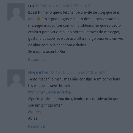
rui
6 de Novembro de 2005 às 16:13
Boas! Primeiro quero felicitar pelo exelente blog que tens
aqui
Em segundo gostei muito desta nova versao do
messeger mas eu tou com um problema, eu que so uso o
explorer para ver o mail do hotmail atraves do messeger,
gostaria de saber se e possivel alterar algo para este em vez
de abrir com o ie abrir com o firefox.
Sem outro assunto Rui
Responder
Reporter
6 de Novembro de 2005 às 16:50
Tento “sacar” o msn8 mas não consigo. Nem como beta
tester, quer através ho link
http://msn8.core-server.be/
Alguém pode dar uma dica, tendo em consideração que
sou um principiante?
Agradeço.
ADias
Responder