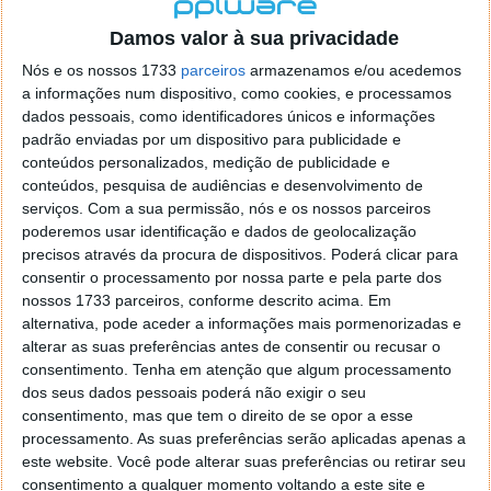
localizaçao referida n se encontra la nada k me permita por
o firefox como browser predefenido
Ja percorri o painel
Damos valor à sua privacidade
de control tudo e nada. Tou a comecar a desesperar, ate ja
Nós e os nossos 1733
parceiros
armazenamos e/ou acedemos
tentei apagar o explorer na tentativa de forçar o uso do
a informações num dispositivo, como cookies, e processamos
firefox mas em vao. Kaso te lembres de outra dica fico
dados pessoais, como identificadores únicos e informações
agradecido, caso contrario obrigado a mesma
padrão enviadas por um dispositivo para publicidade e
Responder
conteúdos personalizados, medição de publicidade e
conteúdos, pesquisa de audiências e desenvolvimento de
Vítor M.
serviços.
Com a sua permissão, nós e os nossos parceiros
7 de Novembro de 2005 às 01:39
poderemos usar identificação e dados de geolocalização
@Reporter
precisos através da procura de dispositivos. Poderá clicar para
Desculpa mas o link funciona. Seja como for segue por mail
consentir o processamento por nossa parte e pela parte dos
o MSn Messenger 8.
nossos 1733 parceiros, conforme descrito acima. Em
Responder
alternativa, pode aceder a informações mais pormenorizadas e
alterar as suas preferências antes de consentir ou recusar o
Vítor M.
7 de Novembro de 2005 às 11:21
consentimento.
Tenha em atenção que algum processamento
@Rui
dos seus dados pessoais poderá não exigir o seu
Tens de encontrar o que te falei. Faz da seguinte maneira,
consentimento, mas que tem o direito de se opor a esse
janela iniciar e no topo dessa janela com o botão direito do
processamento. As suas preferências serão aplicadas apenas a
rato faz propriedades. Depois no separador Menu ‘Iniciar’
este website. Você pode alterar suas preferências ou retirar seu
clica no botão ‘Personalizar’ aí encontrarás no separador
consentimento a qualquer momento voltando a este site e