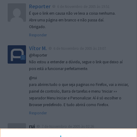
Reporter
6 de Novembro de 2005 às 19:51
É que o link em causa não ve leva a coisa nenhuma.
Abre uma página em branco e não passa daí.
Obrigado.
Responder
Vítor M.
6 de Novembro de 2005 às 19:07
@Reporter
Não estou a entender a dúvida, segue o link que deixo aí
pois está a funcionar perfeitamente.
@rui
para abrires tudo o que seja paginas no Firefox, vai a iniciar,
painel de controlo, Barra de tarefas e menu ‘Iniciar »»
separador Menu Iniciar e Personalizar. Aí é só escolher o
Browser predefinido. E tudo abrirá como Firefox.
Responder
rui
7 de Novembro de 2005 às 02:26
Boas outra vez. Desculpa tar te a chatear mas na