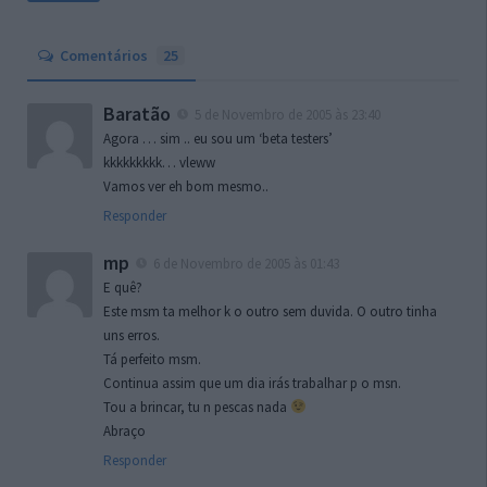
Comentários
25
Baratão
5 de Novembro de 2005 às 23:40
Agora … sim .. eu sou um ‘beta testers’
kkkkkkkkk… vleww
Vamos ver eh bom mesmo..
Responder
mp
6 de Novembro de 2005 às 01:43
E quê?
Este msm ta melhor k o outro sem duvida. O outro tinha
uns erros.
Tá perfeito msm.
Continua assim que um dia irás trabalhar p o msn.
Tou a brincar, tu n pescas nada
Abraço
Responder