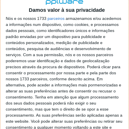
localizaçao referida n se encontra la nada k me permita por
o firefox como browser predefenido
Ja percorri o painel
Damos valor à sua privacidade
de control tudo e nada. Tou a comecar a desesperar, ate ja
Nós e os nossos 1733
parceiros
armazenamos e/ou acedemos
tentei apagar o explorer na tentativa de forçar o uso do
a informações num dispositivo, como cookies, e processamos
firefox mas em vao. Kaso te lembres de outra dica fico
dados pessoais, como identificadores únicos e informações
agradecido, caso contrario obrigado a mesma
padrão enviadas por um dispositivo para publicidade e
Responder
conteúdos personalizados, medição de publicidade e
conteúdos, pesquisa de audiências e desenvolvimento de
Vítor M.
serviços.
Com a sua permissão, nós e os nossos parceiros
7 de Novembro de 2005 às 01:39
poderemos usar identificação e dados de geolocalização
@Reporter
precisos através da procura de dispositivos. Poderá clicar para
Desculpa mas o link funciona. Seja como for segue por mail
consentir o processamento por nossa parte e pela parte dos
o MSn Messenger 8.
nossos 1733 parceiros, conforme descrito acima. Em
Responder
alternativa, pode aceder a informações mais pormenorizadas e
alterar as suas preferências antes de consentir ou recusar o
Vítor M.
7 de Novembro de 2005 às 11:21
consentimento.
Tenha em atenção que algum processamento
@Rui
dos seus dados pessoais poderá não exigir o seu
Tens de encontrar o que te falei. Faz da seguinte maneira,
consentimento, mas que tem o direito de se opor a esse
janela iniciar e no topo dessa janela com o botão direito do
processamento. As suas preferências serão aplicadas apenas a
rato faz propriedades. Depois no separador Menu ‘Iniciar’
este website. Você pode alterar suas preferências ou retirar seu
clica no botão ‘Personalizar’ aí encontrarás no separador
consentimento a qualquer momento voltando a este site e