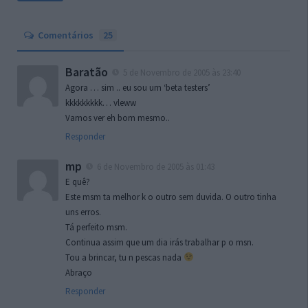
Comentários
25
Baratão
5 de Novembro de 2005 às 23:40
Agora … sim .. eu sou um ‘beta testers’
kkkkkkkkk… vleww
Vamos ver eh bom mesmo..
Responder
mp
6 de Novembro de 2005 às 01:43
E quê?
Este msm ta melhor k o outro sem duvida. O outro tinha
uns erros.
Tá perfeito msm.
Continua assim que um dia irás trabalhar p o msn.
Tou a brincar, tu n pescas nada
Abraço
Responder