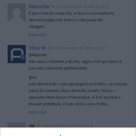
Reporter
6 de Novembro de 2005 às 19:51
É que o link em causa não ve leva a coisa nenhuma.
Abre uma página em branco e não passa daí.
Obrigado.
Responder
Vítor M.
6 de Novembro de 2005 às 19:07
@Reporter
Não estou a entender a dúvida, segue o link que deixo aí
pois está a funcionar perfeitamente.
@rui
para abrires tudo o que seja paginas no Firefox, vai a iniciar,
painel de controlo, Barra de tarefas e menu ‘Iniciar »»
separador Menu Iniciar e Personalizar. Aí é só escolher o
Browser predefinido. E tudo abrirá como Firefox.
Responder
rui
7 de Novembro de 2005 às 02:26
Boas outra vez. Desculpa tar te a chatear mas na