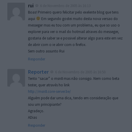
rui
6 de Novembro de 2005 às 16:13
Boas! Primeiro quero felicitar pelo exelente blog que tens
aqui
Em segundo gostei muito desta nova versao do
messeger mas eu tou com um problema, eu que so uso o
explorer para ver o mail do hotmail atraves do messeger,
gostaria de saber se e possivel alterar algo para este em vez
de abrir com o ie abrir com o firefox.
Sem outro assunto Rui
Responder
Reporter
6 de Novembro de 2005 às 16:50
Tento “sacar” o msn8 mas não consigo. Nem como beta
tester, quer através ho link
http://msn8.core-server.be/
Alguém pode dar uma dica, tendo em consideração que
sou um principiante?
Agradeço.
ADias
Responder