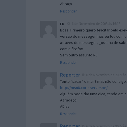
Abraço
Responder
rui
6 de Novembro de 2005 às 16:13
Boas! Primeiro quero felicitar pelo exe
versao do messeger mas eu tou com um 
atraves do messeger, gostaria de saber 
com o firefox.
Sem outro assunto Rui
Responder
Reporter
6 de Novembro de 2005 às 
Tento “sacar” o msn8 mas não consigo.
http://msn8.core-server.be/
Alguém pode dar uma dica, tendo em c
Agradeço.
ADias
Responder
Reporter
6 de Novembro de 2005 às 