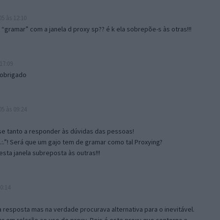
5 às 12:10
gramar” com a janela d proxy sp?? é k ela sobrepõe-s às otras!!!
17:09
 obrigado
5 às 09:24
e tanto a responder às dúvidas das pessoas!
.:.”! Será que um gajo tem de gramar como tal Proxying?
sta janela subreposta às outras!!!
0:14
resposta mas na verdade procurava alternativa para o inevitável.