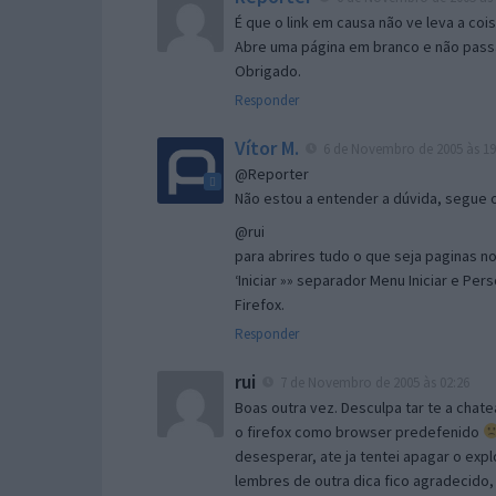
É que o link em causa não ve leva a co
Abre uma página em branco e não passa
Obrigado.
Responder
Vítor M.
6 de Novembro de 2005 às 19
@Reporter
Não estou a entender a dúvida, segue o 
@rui
para abrires tudo o que seja paginas no 
‘Iniciar »» separador Menu Iniciar e Per
Firefox.
Responder
rui
7 de Novembro de 2005 às 02:26
Boas outra vez. Desculpa tar te a chate
o firefox como browser predefenido
desesperar, ate ja tentei apagar o expl
lembres de outra dica fico agradecido