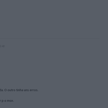
3:40
a. O outro tinha uns erros.
r p o msn.