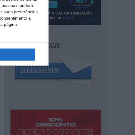
 pessoais poderá
s suas preferências
 consentimento a
da página.
NEWSLETTER PPLWARE