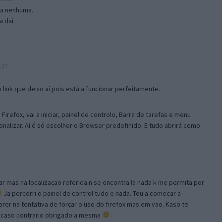
isa nenhuma.
 daí.
:07
link que deixo aí pois está a funcionar perfeitamente.
Firefox, vai a iniciar, painel de controlo, Barra de tarefas e menu
sonalizar. Aí é só escolher o Browser predefinido. E tudo abrirá como
ar mas na localizaçao referida n se encontra la nada k me permita por
Ja percorri o painel de control tudo e nada. Tou a comecar a
orer na tentativa de forçar o uso do firefox mas em vao. Kaso te
, caso contrario obrigado a mesma