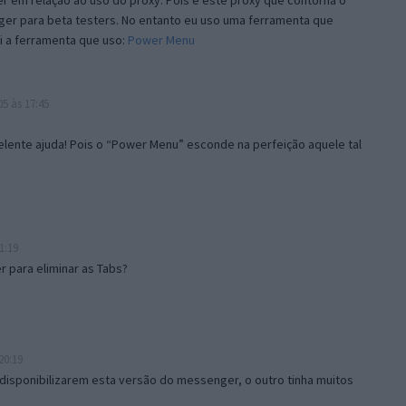
 em relação ao uso do proxy. Pois é este proxy que contorna o
ger para beta testers. No entanto eu uso uma ferramenta que
i a ferramenta que uso:
Power Menu
5 às 17:45
lente ajuda! Pois o “Power Menu” esconde na perfeição aquele tal
1:19
 para eliminar as Tabs?
20:19
disponibilizarem esta versão do messenger, o outro tinha muitos