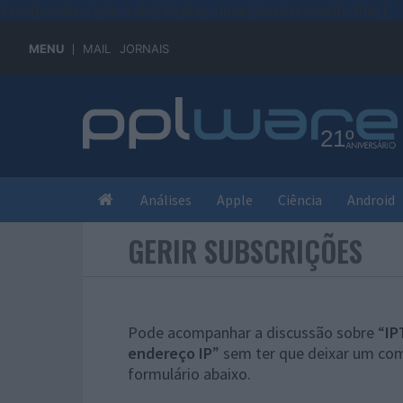
#sre{border-style: solid;display: unset;border-width: thin;}
MENU
MAIL
JORNAIS
Análises
Apple
Ciência
Android
GERIR SUBSCRIÇÕES
Pode acompanhar a discussão sobre “
IP
endereço IP
” sem ter que deixar um com
formulário abaixo.