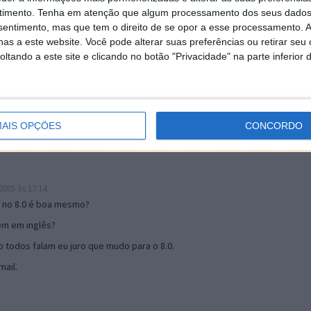
timento.
Tenha em atenção que algum processamento dos seus dados
nsentimento, mas que tem o direito de se opor a esse processamento. A
as a este website. Você pode alterar suas preferências ou retirar seu
19:51
tando a este site e clicando no botão "Privacidade" na parte inferior 
u mail algum.
s 17:00
AIS OPÇÕES
CONCORDO
005 às 17:14
o no 8.0 é boa mesmo?
tem em inglês?
 todos falam eu juro que mudo para o 8.0.
ail.