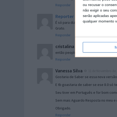
ou recusar o consen
Responder
não exigir o seu co
Reporter
serão aplicadas apen
7 de Novembro de 2005 às 
qualquer momento vol
É só para dizer que ainda não me chego
Grato.
Responder
cristalina
11 de Novembro de 2005 à
M
então people
Responder
Vanessa Silva
11 de Novembro de 2
Gostaria de Saber se essa nova versã
E tb goastaria de saber se ese 8.0 só 
Seu tiver em Português e for bom como
Sem mais Aguardo Resposta no meu e m
Obrigado.
Responder