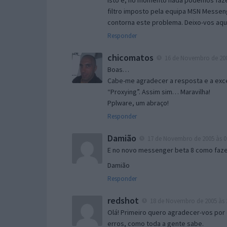
Isto é, no momento nada podemos fazer
filtro imposto pela equipa MSN Messen
contorna este problema. Deixo-vos aqu
Responder
chicomatos
16 de Novembro de 200
Boas…
Cabe-me agradecer a resposta e a exce
“Proxying”. Assim sim… Maravilha!
Pplware, um abraço!
Responder
Damião
17 de Novembro de 2005 às 0
E no novo messenger beta 8 como fazer
Damião
Responder
redshot
18 de Novembro de 2005 às 
Olá! Primeiro quero agradecer-vos por 
erros, como toda a gente sabe.