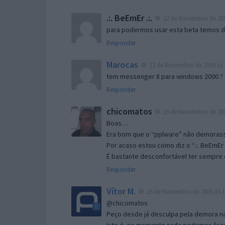
.:. BeEmEr .:.
12 de Novembro de 200
para podermos usar esta beta temos d “
Responder
Marocas
12 de Novembro de 2005 às 
tem messenger 8 para windows 2000 ?
Responder
chicomatos
15 de Novembro de 200
Boas…
Era bom que o “pplware” não demorass
Por acaso estou como diz o “.:. BeEmEr 
É bastante desconfortável ter sempre e
Responder
Vítor M.
15 de Novembro de 2005 às 1
@chicomatos
Peço desde já desculpa pela demora na 