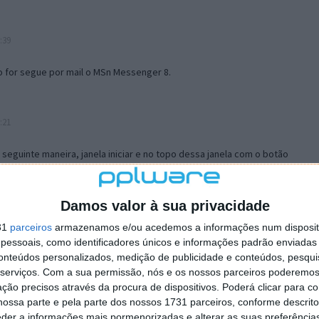
:39
o for segue por mail o MSn Messenger 8.
:21
a seguinte maneira, janela iniciar e no topo dessa janela com o botão
 no separador Menu ‘Iniciar’ clica no botão ‘Personalizar’ aí
ão para escolheres o Browser com que queres navegar e o gestor de
is ao teu Firefox e nas ferramentas ou tools escolhes ‘Opções’ ou
Damos valor à sua privacidade
erta e logo perto do fim encontras um local para colocares um visto
31
parceiros
armazenamos e/ou acedemos a informações num dispositi
e este é o browser predefinido.
essoais, como identificadores únicos e informações padrão enviadas 
conteúdos personalizados, medição de publicidade e conteúdos, pesqui
serviços.
Com a sua permissão, nós e os nossos parceiros poderemos 
12:57
ção precisos através da procura de dispositivos. Poderá clicar para co
ossa parte e pela parte dos nossos 1731 parceiros, conforme descrit
eder a informações mais pormenorizadas e alterar as suas preferência