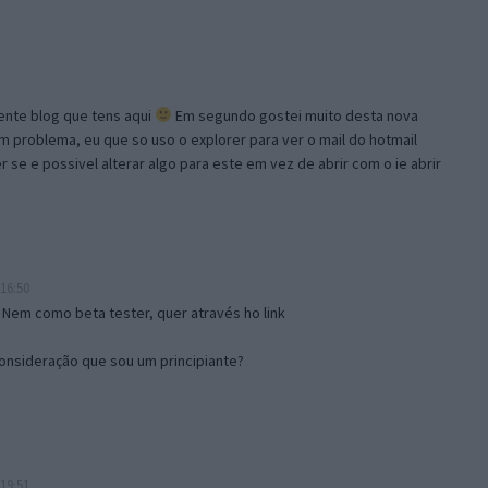
lente blog que tens aqui
Em segundo gostei muito desta nova
problema, eu que so uso o explorer para ver o mail do hotmail
se e possivel alterar algo para este em vez de abrir com o ie abrir
16:50
 Nem como beta tester, quer através ho link
onsideração que sou um principiante?
19:51