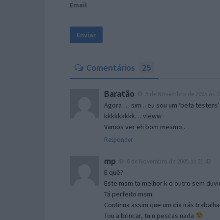
Email
Comentários
25
Baratão
5 de Novembro de 2005 às 2
Agora … sim .. eu sou um ‘beta testers’
kkkkkkkkk… vleww
Vamos ver eh bom mesmo..
Responder
mp
6 de Novembro de 2005 às 01:43
E quê?
Este msm ta melhor k o outro sem duvid
Tá perfeito msm.
Continua assim que um dia irás trabalha
Tou a brincar, tu n pescas nada