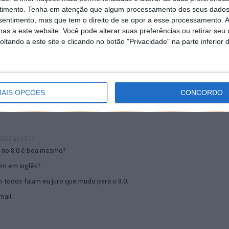
timento.
Tenha em atenção que algum processamento dos seus dados
nsentimento, mas que tem o direito de se opor a esse processamento. A
as a este website. Você pode alterar suas preferências ou retirar seu
19:51
tando a este site e clicando no botão "Privacidade" na parte inferior 
u mail algum.
s 17:00
AIS OPÇÕES
CONCORDO
005 às 17:14
o no 8.0 é boa mesmo?
tem em inglês?
 todos falam eu juro que mudo para o 8.0.
ail.