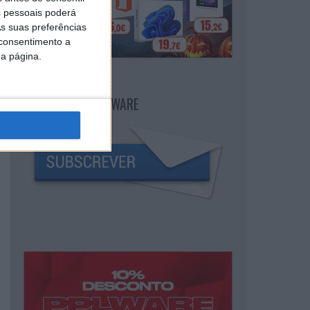
 pessoais poderá
s suas preferências
 consentimento a
da página.
NEWSLETTER PPLWARE