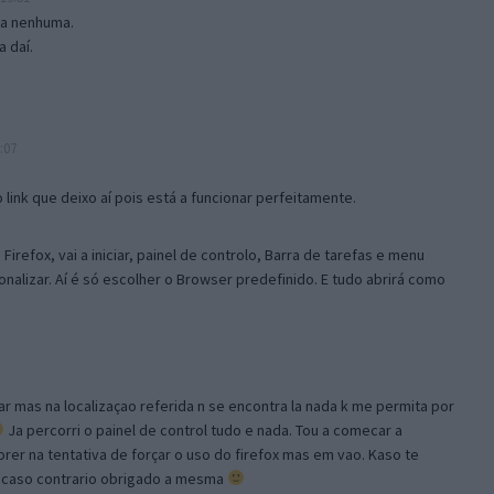
isa nenhuma.
 daí.
:07
link que deixo aí pois está a funcionar perfeitamente.
Firefox, vai a iniciar, painel de controlo, Barra de tarefas e menu
sonalizar. Aí é só escolher o Browser predefinido. E tudo abrirá como
ar mas na localizaçao referida n se encontra la nada k me permita por
Ja percorri o painel de control tudo e nada. Tou a comecar a
orer na tentativa de forçar o uso do firefox mas em vao. Kaso te
, caso contrario obrigado a mesma