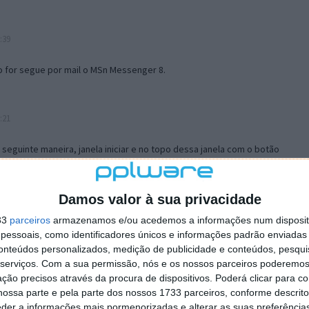
:39
o for segue por mail o MSn Messenger 8.
:21
a seguinte maneira, janela iniciar e no topo dessa janela com o botão
 no separador Menu ‘Iniciar’ clica no botão ‘Personalizar’ aí
ão para escolheres o Browser com que queres navegar e o gestor de
is ao teu Firefox e nas ferramentas ou tools escolhes ‘Opções’ ou
Damos valor à sua privacidade
erta e logo perto do fim encontras um local para colocares um visto
33
parceiros
armazenamos e/ou acedemos a informações num dispositi
e este é o browser predefinido.
essoais, como identificadores únicos e informações padrão enviadas 
conteúdos personalizados, medição de publicidade e conteúdos, pesqui
serviços.
Com a sua permissão, nós e os nossos parceiros poderemos 
12:57
ção precisos através da procura de dispositivos. Poderá clicar para co
ossa parte e pela parte dos nossos 1733 parceiros, conforme descrit
eder a informações mais pormenorizadas e alterar as suas preferência