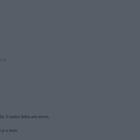
3:40
a. O outro tinha uns erros.
r p o msn.