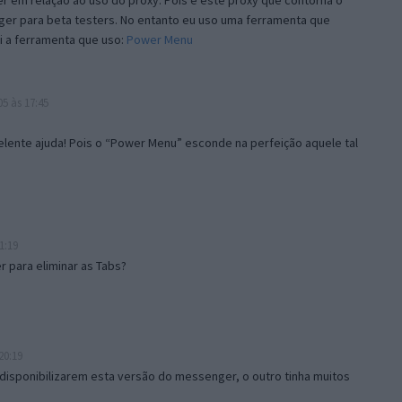
 em relação ao uso do proxy. Pois é este proxy que contorna o
ger para beta testers. No entanto eu uso uma ferramenta que
i a ferramenta que uso:
Power Menu
5 às 17:45
lente ajuda! Pois o “Power Menu” esconde na perfeição aquele tal
1:19
 para eliminar as Tabs?
20:19
disponibilizarem esta versão do messenger, o outro tinha muitos