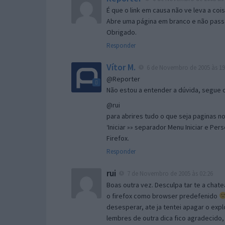
É que o link em causa não ve leva a co
Abre uma página em branco e não passa
Obrigado.
Responder
Vítor M.
6 de Novembro de 2005 às 19
@Reporter
Não estou a entender a dúvida, segue o 
@rui
para abrires tudo o que seja paginas no 
‘Iniciar »» separador Menu Iniciar e Per
Firefox.
Responder
rui
7 de Novembro de 2005 às 02:26
Boas outra vez. Desculpa tar te a chate
o firefox como browser predefenido
desesperar, ate ja tentei apagar o expl
lembres de outra dica fico agradecido