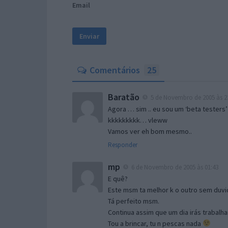
Email
Comentários
25
Baratão
5 de Novembro de 2005 às 2
Agora … sim .. eu sou um ‘beta testers’
kkkkkkkkk… vleww
Vamos ver eh bom mesmo..
Responder
mp
6 de Novembro de 2005 às 01:43
E quê?
Este msm ta melhor k o outro sem duvid
Tá perfeito msm.
Continua assim que um dia irás trabalha
Tou a brincar, tu n pescas nada