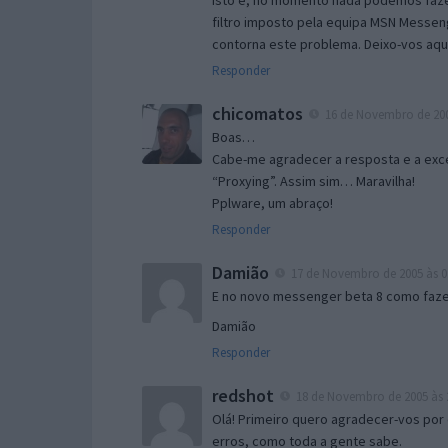
Isto é, no momento nada podemos fazer
filtro imposto pela equipa MSN Messen
contorna este problema. Deixo-vos aqu
Responder
chicomatos
16 de Novembro de 200
Boas…
Cabe-me agradecer a resposta e a exce
“Proxying”. Assim sim… Maravilha!
Pplware, um abraço!
Responder
Damião
17 de Novembro de 2005 às 0
E no novo messenger beta 8 como fazer
Damião
Responder
redshot
18 de Novembro de 2005 às 
Olá! Primeiro quero agradecer-vos por 
erros, como toda a gente sabe.