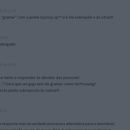
5 às 12:10
gramar” com a janela d proxy sp?? é k ela sobrepõe-s às otras!!!
17:09
 obrigado
5 às 09:24
e tanto a responder às dúvidas das pessoas!
.:.”! Será que um gajo tem de gramar como tal Proxying?
sta janela subreposta às outras!!!
0:14
resposta mas na verdade procurava alternativa para o inevitável.