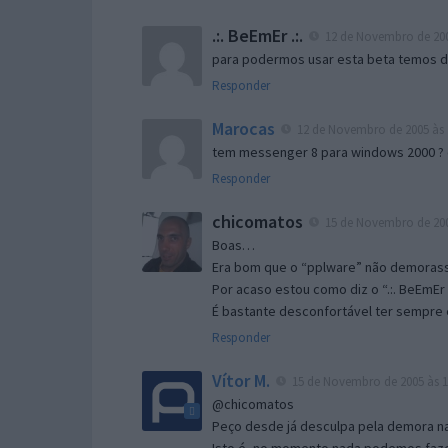
.:. BeEmEr .:.
12 de Novembro de 200
para podermos usar esta beta temos d “
Responder
Marocas
12 de Novembro de 2005 às 
tem messenger 8 para windows 2000 ?
Responder
chicomatos
15 de Novembro de 200
Boas…
Era bom que o “pplware” não demorass
Por acaso estou como diz o “.:. BeEmEr 
É bastante desconfortável ter sempre e
Responder
Vítor M.
15 de Novembro de 2005 às 1
@chicomatos
Peço desde já desculpa pela demora na 