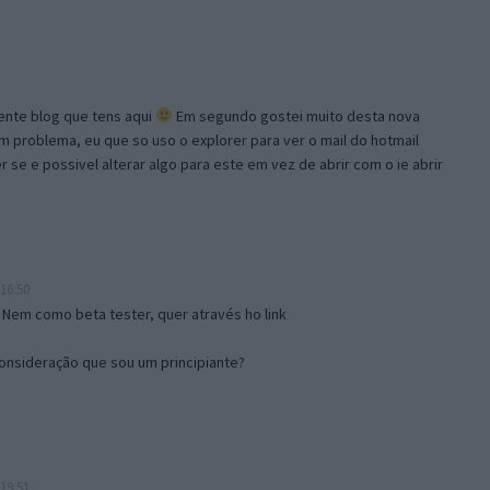
lente blog que tens aqui
Em segundo gostei muito desta nova
problema, eu que so uso o explorer para ver o mail do hotmail
se e possivel alterar algo para este em vez de abrir com o ie abrir
16:50
 Nem como beta tester, quer através ho link
onsideração que sou um principiante?
19:51