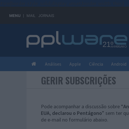
#sre{border-style: solid;display: unset;border-width: thin;}
MENU
MAIL
JORNAIS
Análises
Apple
Ciência
Android
GERIR SUBSCRIÇÕES
Pode acompanhar a discussão sobre “
An
EUA, declarou o Pentágono
” sem ter qu
de e-mail no formulário abaixo.