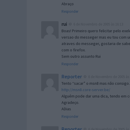
Abraço
Responder
rui
6 de Novembro de 2005 às 16:13
Boas! Primeiro quero felicitar pelo exe
versao do messeger mas eu tou com um 
atraves do messeger, gostaria de saber 
com o firefox.
Sem outro assunto Rui
Responder
Reporter
6 de Novembro de 2005 às 
Tento “sacar” o msn8 mas não consigo.
http://msn8.core-server.be/
Alguém pode dar uma dica, tendo em c
Agradeço.
ADias
Responder
Reporter
6 de Novembro de 2005 às 