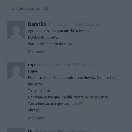
Comentários
25
Baratão
5 de Novembro de 2005 às 23:40
Agora … sim .. eu sou um ‘beta testers’
kkkkkkkkk… vleww
Vamos ver eh bom mesmo..
Responder
mp
6 de Novembro de 2005 às 01:43
E quê?
Este msm ta melhor k o outro sem duvida. O outro tinha
uns erros.
Tá perfeito msm.
Continua assim que um dia irás trabalhar p o msn.
Tou a brincar, tu n pescas nada
Abraço
Responder
rui
6 de Novembro de 2005 às 16:13