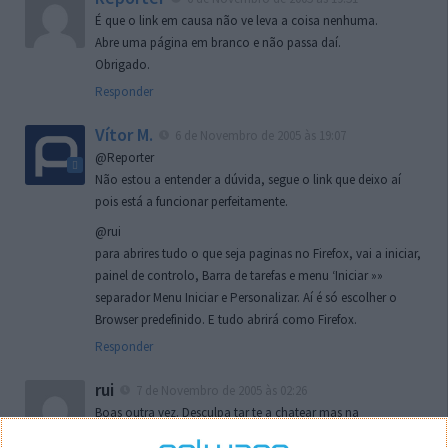
É que o link em causa não ve leva a coisa nenhuma.
Abre uma página em branco e não passa daí.
Obrigado.
Responder
Vítor M.
6 de Novembro de 2005 às 19:07
@Reporter
Não estou a entender a dúvida, segue o link que deixo aí
pois está a funcionar perfeitamente.
@rui
para abrires tudo o que seja paginas no Firefox, vai a iniciar,
painel de controlo, Barra de tarefas e menu ‘Iniciar »»
separador Menu Iniciar e Personalizar. Aí é só escolher o
Browser predefinido. E tudo abrirá como Firefox.
Responder
rui
7 de Novembro de 2005 às 02:26
Boas outra vez. Desculpa tar te a chatear mas na
localizaçao referida n se encontra la nada k me permita por