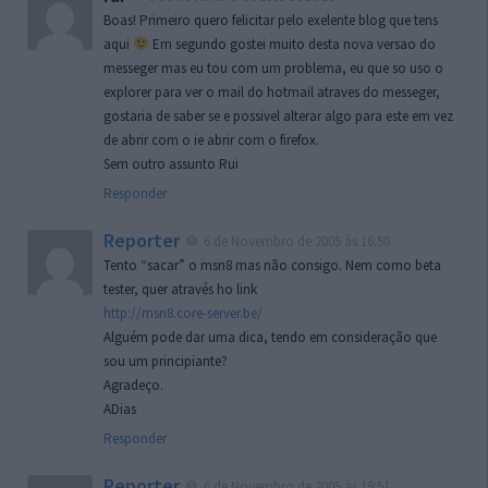
Boas! Primeiro quero felicitar pelo exelente blog que tens
aqui
Em segundo gostei muito desta nova versao do
messeger mas eu tou com um problema, eu que so uso o
explorer para ver o mail do hotmail atraves do messeger,
gostaria de saber se e possivel alterar algo para este em vez
de abrir com o ie abrir com o firefox.
Sem outro assunto Rui
Responder
Reporter
6 de Novembro de 2005 às 16:50
Tento “sacar” o msn8 mas não consigo. Nem como beta
tester, quer através ho link
http://msn8.core-server.be/
Alguém pode dar uma dica, tendo em consideração que
sou um principiante?
Agradeço.
ADias
Responder
Reporter
6 de Novembro de 2005 às 19:51