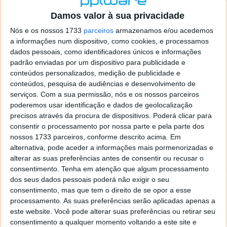
o firefox como browser predefenido
Ja percorri o painel
Damos valor à sua privacidade
de control tudo e nada. Tou a comecar a desesperar, ate ja
tentei apagar o explorer na tentativa de forçar o uso do
Nós e os nossos 1733
parceiros
armazenamos e/ou acedemos
firefox mas em vao. Kaso te lembres de outra dica fico
a informações num dispositivo, como cookies, e processamos
agradecido, caso contrario obrigado a mesma
dados pessoais, como identificadores únicos e informações
Responder
padrão enviadas por um dispositivo para publicidade e
conteúdos personalizados, medição de publicidade e
Vítor M.
conteúdos, pesquisa de audiências e desenvolvimento de
7 de Novembro de 2005 às 01:39
serviços.
Com a sua permissão, nós e os nossos parceiros
@Reporter
poderemos usar identificação e dados de geolocalização
Desculpa mas o link funciona. Seja como for segue por mail
precisos através da procura de dispositivos. Poderá clicar para
o MSn Messenger 8.
consentir o processamento por nossa parte e pela parte dos
Responder
nossos 1733 parceiros, conforme descrito acima. Em
alternativa, pode aceder a informações mais pormenorizadas e
Vítor M.
7 de Novembro de 2005 às 11:21
alterar as suas preferências antes de consentir ou recusar o
@Rui
consentimento.
Tenha em atenção que algum processamento
Tens de encontrar o que te falei. Faz da seguinte maneira,
dos seus dados pessoais poderá não exigir o seu
janela iniciar e no topo dessa janela com o botão direito do
consentimento, mas que tem o direito de se opor a esse
rato faz propriedades. Depois no separador Menu ‘Iniciar’
processamento. As suas preferências serão aplicadas apenas a
clica no botão ‘Personalizar’ aí encontrarás no separador
este website. Você pode alterar suas preferências ou retirar seu
geral a opção para escolheres o Browser com que queres
consentimento a qualquer momento voltando a este site e