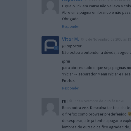
É que o link em causa não ve leva a co
Abre uma página em branco e não passa
Obrigado.
Responder
Vítor M.
6 de Novembro de 2005 às 19
@Reporter
Não estou a entender a dúvida, segue o 
@rui
para abrires tudo o que seja paginas no 
‘Iniciar »» separador Menu Iniciar e Per
Firefox.
Responder
rui
7 de Novembro de 2005 às 02:26
Boas outra vez. Desculpa tar te a chate
o firefox como browser predefenido
desesperar, ate ja tentei apagar o expl
lembres de outra dica fico agradecido