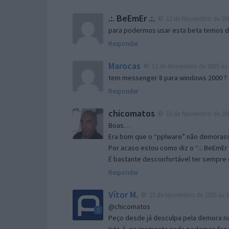
.:. BeEmEr .:.
12 de Novembro de 200
para podermos usar esta beta temos d “
Responder
Marocas
12 de Novembro de 2005 às 
tem messenger 8 para windows 2000 ?
Responder
chicomatos
15 de Novembro de 200
Boas…
Era bom que o “pplware” não demorass
Por acaso estou como diz o “.:. BeEmEr 
É bastante desconfortável ter sempre e
Responder
Vítor M.
15 de Novembro de 2005 às 1
@chicomatos
Peço desde já desculpa pela demora na 