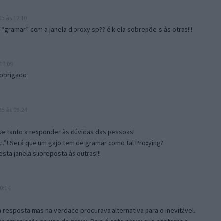
5 às 12:10
gramar” com a janela d proxy sp?? é k ela sobrepõe-s às otras!!!
17:09
 obrigado
5 às 09:24
e tanto a responder às dúvidas das pessoas!
.:.”! Será que um gajo tem de gramar como tal Proxying?
sta janela subreposta às outras!!!
0:14
resposta mas na verdade procurava alternativa para o inevitável.