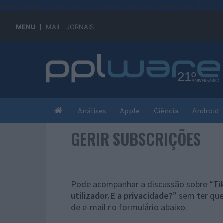
#sre{border-style: solid;display: unset;border-width: thin;}
MENU
MAIL
JORNAIS
Análises
Apple
Ciência
Android
GERIR SUBSCRIÇÕES
Pode acompanhar a discussão sobre “
Ti
utilizador. E a privacidade?
” sem ter qu
de e-mail no formulário abaixo.