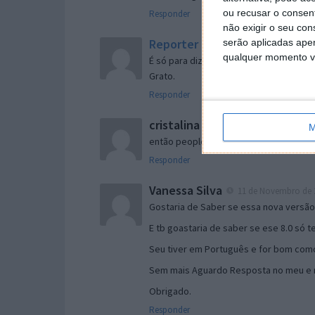
ou recusar o consen
Responder
não exigir o seu co
Reporter
serão aplicadas apen
7 de Novembro de 2005 às 
qualquer momento vol
É só para dizer que ainda não me chego
Grato.
Responder
cristalina
11 de Novembro de 2005 à
M
então people
Responder
Vanessa Silva
11 de Novembro de 2
Gostaria de Saber se essa nova versã
E tb goastaria de saber se ese 8.0 só 
Seu tiver em Português e for bom como
Sem mais Aguardo Resposta no meu e m
Obrigado.
Responder