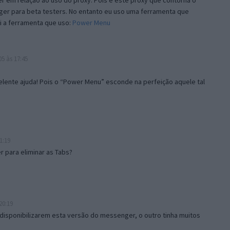
 em relação ao uso do proxy. Pois é este proxy que contorna o
ger para beta testers. No entanto eu uso uma ferramenta que
i a ferramenta que uso:
Power Menu
5 às 17:45
lente ajuda! Pois o “Power Menu” esconde na perfeição aquele tal
1:19
 para eliminar as Tabs?
20:19
disponibilizarem esta versão do messenger, o outro tinha muitos