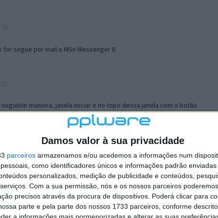
:39
o for segue por mail o MSn Messenger 8.
:21
a seguinte maneira, janela iniciar e no topo dessa janela com o botão
 no separador Menu ‘Iniciar’ clica no botão ‘Personalizar’ aí
ão para escolheres o Browser com que queres navegar e o gestor de
is ao teu Firefox e nas ferramentas ou tools escolhes ‘Opções’ ou
Damos valor à sua privacidade
erta e logo perto do fim encontras um local para colocares um visto
33
parceiros
armazenamos e/ou acedemos a informações num dispositi
e este é o browser predefinido.
essoais, como identificadores únicos e informações padrão enviadas 
conteúdos personalizados, medição de publicidade e conteúdos, pesqui
serviços.
Com a sua permissão, nós e os nossos parceiros poderemos 
12:57
ção precisos através da procura de dispositivos. Poderá clicar para co
ossa parte e pela parte dos nossos 1733 parceiros, conforme descrit
eder a informações mais pormenorizadas e alterar as suas preferência