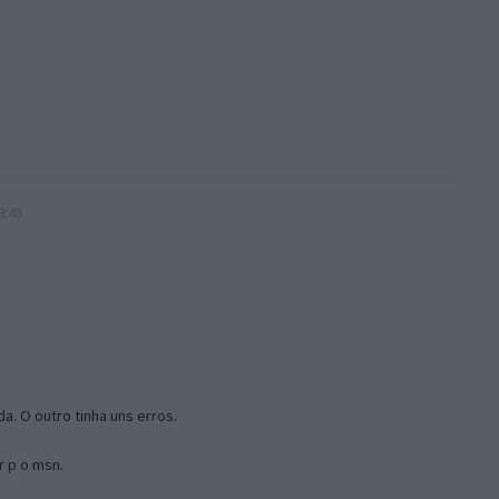
3:40
a. O outro tinha uns erros.
r p o msn.