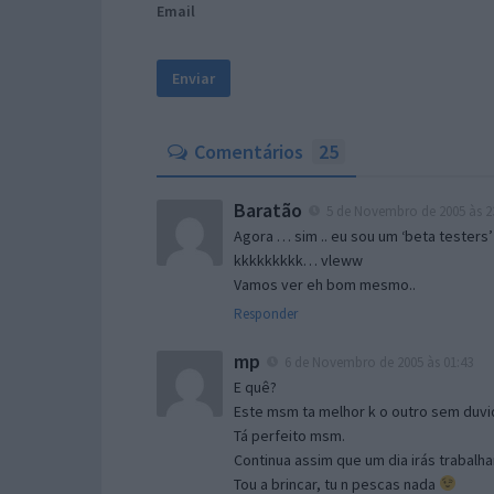
Email
Comentários
25
Baratão
5 de Novembro de 2005 às 2
Agora … sim .. eu sou um ‘beta testers’
kkkkkkkkk… vleww
Vamos ver eh bom mesmo..
Responder
mp
6 de Novembro de 2005 às 01:43
E quê?
Este msm ta melhor k o outro sem duvid
Tá perfeito msm.
Continua assim que um dia irás trabalha
Tou a brincar, tu n pescas nada