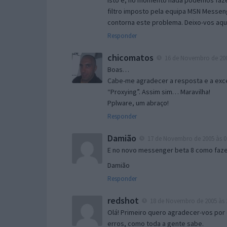
Isto é, no momento nada podemos fazer
filtro imposto pela equipa MSN Messen
contorna este problema. Deixo-vos aqu
Responder
chicomatos
16 de Novembro de 200
Boas…
Cabe-me agradecer a resposta e a exce
“Proxying”. Assim sim… Maravilha!
Pplware, um abraço!
Responder
Damião
17 de Novembro de 2005 às 0
E no novo messenger beta 8 como fazer
Damião
Responder
redshot
18 de Novembro de 2005 às 
Olá! Primeiro quero agradecer-vos por 
erros, como toda a gente sabe.