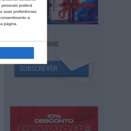
 pessoais poderá
s suas preferências
 consentimento a
da página.
NEWSLETTER PPLWARE