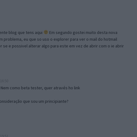
lente blog que tens aqui
Em segundo gostei muito desta nova
problema, eu que so uso o explorer para ver o mail do hotmail
se e possivel alterar algo para este em vez de abrir com o ie abrir
16:50
 Nem como beta tester, quer através ho link
onsideração que sou um principiante?
19:51