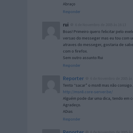
Abraço
Responder
rui
6 de Novembro de 2005 às 16:13
Boas! Primeiro quero felicitar pelo exe
versao do messeger mas eu tou com um 
atraves do messeger, gostaria de saber 
com o firefox.
Sem outro assunto Rui
Responder
Reporter
6 de Novembro de 2005 às 
Tento “sacar” o msn8 mas não consigo.
http://msn8.core-server.be/
Alguém pode dar uma dica, tendo em c
Agradeço.
ADias
Responder
Reporter
6 de Novembro de 2005 às 