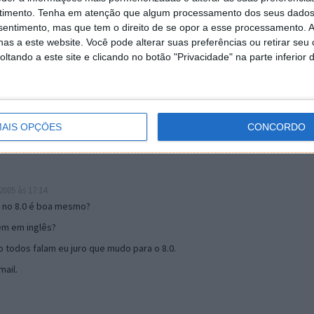
timento.
Tenha em atenção que algum processamento dos seus dados
nsentimento, mas que tem o direito de se opor a esse processamento. A
as a este website. Você pode alterar suas preferências ou retirar seu
19:51
tando a este site e clicando no botão "Privacidade" na parte inferior 
u mail algum.
s 17:00
AIS OPÇÕES
CONCORDO
005 às 17:14
o no 8.0 é boa mesmo?
tem em inglês?
 todos falam eu juro que mudo para o 8.0.
ail.