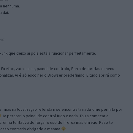
isa nenhuma.
 daí.
:07
link que deixo aí pois está a funcionar perfeitamente.
Firefox, vai a iniciar, painel de controlo, Barra de tarefas e menu
sonalizar. Aí é só escolher o Browser predefinido. E tudo abrirá como
ar mas na localizaçao referida n se encontra la nada k me permita por
Ja percorri o painel de control tudo e nada. Tou a comecar a
orer na tentativa de forçar o uso do firefox mas em vao. Kaso te
, caso contrario obrigado a mesma