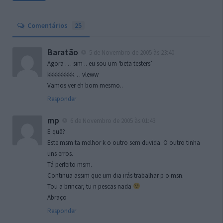
Comentários
25
Baratão
5 de Novembro de 2005 às 23:40
Agora … sim .. eu sou um ‘beta testers’
kkkkkkkkk… vleww
Vamos ver eh bom mesmo..
Responder
mp
6 de Novembro de 2005 às 01:43
E quê?
Este msm ta melhor k o outro sem duvida. O outro tinha
uns erros.
Tá perfeito msm.
Continua assim que um dia irás trabalhar p o msn.
Tou a brincar, tu n pescas nada
Abraço
Responder