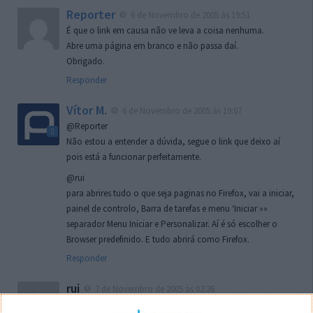
Reporter
6 de Novembro de 2005 às 19:51
É que o link em causa não ve leva a coisa nenhuma.
Abre uma página em branco e não passa daí.
Obrigado.
Responder
Vítor M.
6 de Novembro de 2005 às 19:07
@Reporter
Não estou a entender a dúvida, segue o link que deixo aí
pois está a funcionar perfeitamente.
@rui
para abrires tudo o que seja paginas no Firefox, vai a iniciar,
painel de controlo, Barra de tarefas e menu ‘Iniciar »»
separador Menu Iniciar e Personalizar. Aí é só escolher o
Browser predefinido. E tudo abrirá como Firefox.
Responder
rui
7 de Novembro de 2005 às 02:26
Boas outra vez. Desculpa tar te a chatear mas na