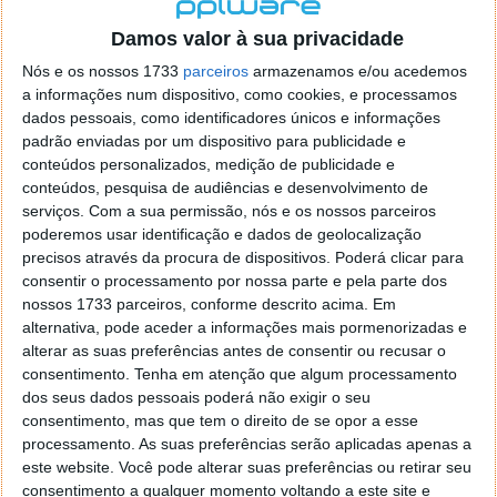
localizaçao referida n se encontra la nada k me permita por
o firefox como browser predefenido
Ja percorri o painel
Damos valor à sua privacidade
de control tudo e nada. Tou a comecar a desesperar, ate ja
Nós e os nossos 1733
parceiros
armazenamos e/ou acedemos
tentei apagar o explorer na tentativa de forçar o uso do
a informações num dispositivo, como cookies, e processamos
firefox mas em vao. Kaso te lembres de outra dica fico
dados pessoais, como identificadores únicos e informações
agradecido, caso contrario obrigado a mesma
padrão enviadas por um dispositivo para publicidade e
Responder
conteúdos personalizados, medição de publicidade e
conteúdos, pesquisa de audiências e desenvolvimento de
Vítor M.
serviços.
Com a sua permissão, nós e os nossos parceiros
7 de Novembro de 2005 às 01:39
poderemos usar identificação e dados de geolocalização
@Reporter
precisos através da procura de dispositivos. Poderá clicar para
Desculpa mas o link funciona. Seja como for segue por mail
consentir o processamento por nossa parte e pela parte dos
o MSn Messenger 8.
nossos 1733 parceiros, conforme descrito acima. Em
Responder
alternativa, pode aceder a informações mais pormenorizadas e
alterar as suas preferências antes de consentir ou recusar o
Vítor M.
7 de Novembro de 2005 às 11:21
consentimento.
Tenha em atenção que algum processamento
@Rui
dos seus dados pessoais poderá não exigir o seu
Tens de encontrar o que te falei. Faz da seguinte maneira,
consentimento, mas que tem o direito de se opor a esse
janela iniciar e no topo dessa janela com o botão direito do
processamento. As suas preferências serão aplicadas apenas a
rato faz propriedades. Depois no separador Menu ‘Iniciar’
este website. Você pode alterar suas preferências ou retirar seu
clica no botão ‘Personalizar’ aí encontrarás no separador
consentimento a qualquer momento voltando a este site e