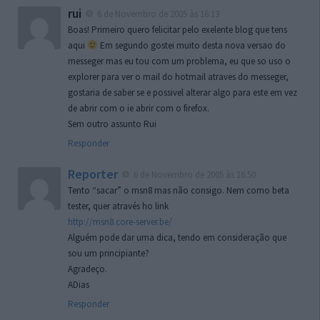
rui
6 de Novembro de 2005 às 16:13
Boas! Primeiro quero felicitar pelo exelente blog que tens
aqui
Em segundo gostei muito desta nova versao do
messeger mas eu tou com um problema, eu que so uso o
explorer para ver o mail do hotmail atraves do messeger,
gostaria de saber se e possivel alterar algo para este em vez
de abrir com o ie abrir com o firefox.
Sem outro assunto Rui
Responder
Reporter
6 de Novembro de 2005 às 16:50
Tento “sacar” o msn8 mas não consigo. Nem como beta
tester, quer através ho link
http://msn8.core-server.be/
Alguém pode dar uma dica, tendo em consideração que
sou um principiante?
Agradeço.
ADias
Responder