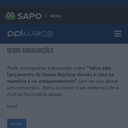
#sre{border-style: solid;display: unset;border-width: thin;}
MENU
GERIR SUBSCRIÇÕES
Pode acompanhar a discussão sobre “
Valve adia
lançamento da Steam Machine devido à crise na
memória e no armazenamento
” sem ter que deixar
um comentário. Basta escrever o seu endereço de e-
mail no formulário abaixo.
Email