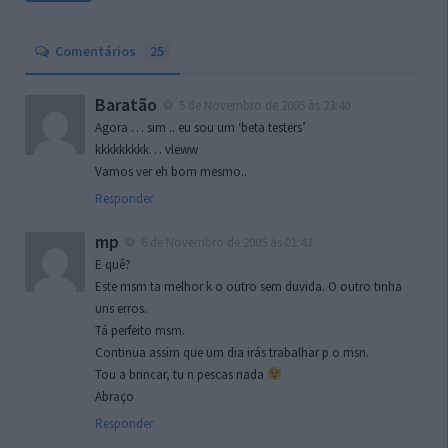
Comentários
25
Baratão
5 de Novembro de 2005 às 23:40
Agora … sim .. eu sou um ‘beta testers’
kkkkkkkkk… vleww
Vamos ver eh bom mesmo..
Responder
mp
6 de Novembro de 2005 às 01:43
E quê?
Este msm ta melhor k o outro sem duvida. O outro tinha
uns erros.
Tá perfeito msm.
Continua assim que um dia irás trabalhar p o msn.
Tou a brincar, tu n pescas nada
Abraço
Responder