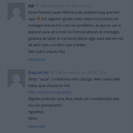
rui
6 de Novembro de 2005 às 16:13
Boas! Primeiro quero felicitar pelo exelente blog que tens
aqui
Em segundo gostei muito desta nova versao do
messeger mas eu tou com um problema, eu que so uso o
explorer para ver o mail do hotmail atraves do messeger,
gostaria de saber se e possivel alterar algo para este em vez
de abrir com o ie abrir com o firefox.
Sem outro assunto Rui
Responder
Reporter
6 de Novembro de 2005 às 16:50
Tento “sacar” o msn8 mas não consigo. Nem como beta
tester, quer através ho link
http://msn8.core-server.be/
Alguém pode dar uma dica, tendo em consideração que
sou um principiante?
Agradeço.
ADias
Responder