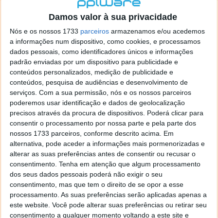
localizaçao referida n se encontra la nada k me permita por
o firefox como browser predefenido
Ja percorri o painel
Damos valor à sua privacidade
de control tudo e nada. Tou a comecar a desesperar, ate ja
Nós e os nossos 1733
parceiros
armazenamos e/ou acedemos
tentei apagar o explorer na tentativa de forçar o uso do
a informações num dispositivo, como cookies, e processamos
firefox mas em vao. Kaso te lembres de outra dica fico
dados pessoais, como identificadores únicos e informações
agradecido, caso contrario obrigado a mesma
padrão enviadas por um dispositivo para publicidade e
Responder
conteúdos personalizados, medição de publicidade e
conteúdos, pesquisa de audiências e desenvolvimento de
Vítor M.
serviços.
Com a sua permissão, nós e os nossos parceiros
7 de Novembro de 2005 às 01:39
poderemos usar identificação e dados de geolocalização
@Reporter
precisos através da procura de dispositivos. Poderá clicar para
Desculpa mas o link funciona. Seja como for segue por mail
consentir o processamento por nossa parte e pela parte dos
o MSn Messenger 8.
nossos 1733 parceiros, conforme descrito acima. Em
Responder
alternativa, pode aceder a informações mais pormenorizadas e
alterar as suas preferências antes de consentir ou recusar o
Vítor M.
7 de Novembro de 2005 às 11:21
consentimento.
Tenha em atenção que algum processamento
@Rui
dos seus dados pessoais poderá não exigir o seu
Tens de encontrar o que te falei. Faz da seguinte maneira,
consentimento, mas que tem o direito de se opor a esse
janela iniciar e no topo dessa janela com o botão direito do
processamento. As suas preferências serão aplicadas apenas a
rato faz propriedades. Depois no separador Menu ‘Iniciar’
este website. Você pode alterar suas preferências ou retirar seu
clica no botão ‘Personalizar’ aí encontrarás no separador
consentimento a qualquer momento voltando a este site e