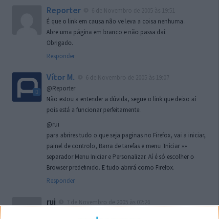
Reporter
6 de Novembro de 2005 às 19:51
É que o link em causa não ve leva a coisa nenhuma.
Abre uma página em branco e não passa daí.
Obrigado.
Responder
Vítor M.
6 de Novembro de 2005 às 19:07
@Reporter
Não estou a entender a dúvida, segue o link que deixo aí
pois está a funcionar perfeitamente.
@rui
para abrires tudo o que seja paginas no Firefox, vai a iniciar,
painel de controlo, Barra de tarefas e menu ‘Iniciar »»
separador Menu Iniciar e Personalizar. Aí é só escolher o
Browser predefinido. E tudo abrirá como Firefox.
Responder
rui
7 de Novembro de 2005 às 02:26
Boas outra vez. Desculpa tar te a chatear mas na