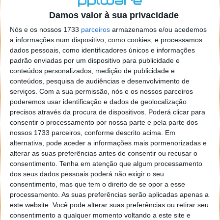
o firefox como browser predefenido
Ja percorri o painel
Damos valor à sua privacidade
de control tudo e nada. Tou a comecar a desesperar, ate ja
tentei apagar o explorer na tentativa de forçar o uso do
Nós e os nossos 1733
parceiros
armazenamos e/ou acedemos
firefox mas em vao. Kaso te lembres de outra dica fico
a informações num dispositivo, como cookies, e processamos
agradecido, caso contrario obrigado a mesma
dados pessoais, como identificadores únicos e informações
Responder
padrão enviadas por um dispositivo para publicidade e
conteúdos personalizados, medição de publicidade e
Vítor M.
conteúdos, pesquisa de audiências e desenvolvimento de
7 de Novembro de 2005 às 01:39
serviços.
Com a sua permissão, nós e os nossos parceiros
@Reporter
poderemos usar identificação e dados de geolocalização
Desculpa mas o link funciona. Seja como for segue por mail
precisos através da procura de dispositivos. Poderá clicar para
o MSn Messenger 8.
consentir o processamento por nossa parte e pela parte dos
Responder
nossos 1733 parceiros, conforme descrito acima. Em
alternativa, pode aceder a informações mais pormenorizadas e
Vítor M.
7 de Novembro de 2005 às 11:21
alterar as suas preferências antes de consentir ou recusar o
@Rui
consentimento.
Tenha em atenção que algum processamento
Tens de encontrar o que te falei. Faz da seguinte maneira,
dos seus dados pessoais poderá não exigir o seu
janela iniciar e no topo dessa janela com o botão direito do
consentimento, mas que tem o direito de se opor a esse
rato faz propriedades. Depois no separador Menu ‘Iniciar’
processamento. As suas preferências serão aplicadas apenas a
clica no botão ‘Personalizar’ aí encontrarás no separador
este website. Você pode alterar suas preferências ou retirar seu
geral a opção para escolheres o Browser com que queres
consentimento a qualquer momento voltando a este site e