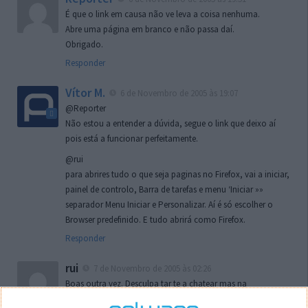
É que o link em causa não ve leva a coisa nenhuma.
Abre uma página em branco e não passa daí.
Obrigado.
Responder
Vítor M.
6 de Novembro de 2005 às 19:07
@Reporter
Não estou a entender a dúvida, segue o link que deixo aí
pois está a funcionar perfeitamente.
@rui
para abrires tudo o que seja paginas no Firefox, vai a iniciar,
painel de controlo, Barra de tarefas e menu ‘Iniciar »»
separador Menu Iniciar e Personalizar. Aí é só escolher o
Browser predefinido. E tudo abrirá como Firefox.
Responder
rui
7 de Novembro de 2005 às 02:26
Boas outra vez. Desculpa tar te a chatear mas na
localizaçao referida n se encontra la nada k me permita por