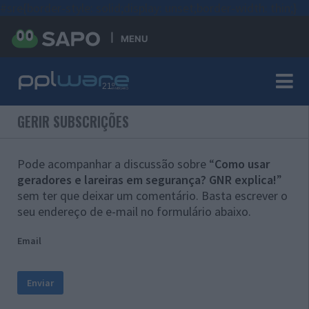
#sre{border-style: solid;display: unset;border-width: thin;}
MENU
GERIR SUBSCRIÇÕES
Pode acompanhar a discussão sobre “
Como usar
geradores e lareiras em segurança? GNR explica!
”
sem ter que deixar um comentário. Basta escrever o
seu endereço de e-mail no formulário abaixo.
Email