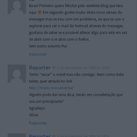
Boas! Primeiro quero felicitar pelo exelente blog que tens
aqui
Em segundo gostei muito desta nova versao do
messeger mas eu tou com um problema, eu que so uso o
explorer para ver o mail do hotmail atraves do messeger,
gostaria de saber se e possivel alterar algo para este em vez
de abrir com o ie abrir com o firefox.
Sem outro assunto Rui
Responder
Reporter
6 de Novembro de 2005 às 16:50
Tento “sacar” o msn8 mas não consigo. Nem como beta
tester, quer através ho link
http://msn8.core-server.be/
Alguém pode dar uma dica, tendo em consideração que
sou um principiante?
Agradeço.
ADias
Responder
Reporter
6 de Novembro de 2005 às 19:51