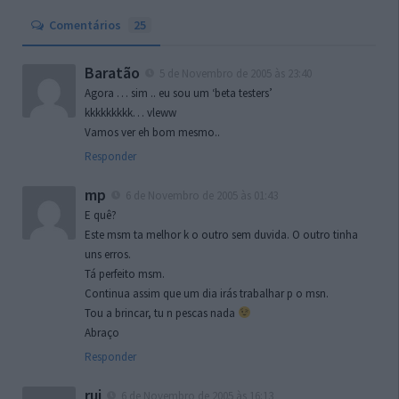
Comentários
25
Baratão
5 de Novembro de 2005 às 23:40
Agora … sim .. eu sou um ‘beta testers’
kkkkkkkkk… vleww
Vamos ver eh bom mesmo..
Responder
mp
6 de Novembro de 2005 às 01:43
E quê?
Este msm ta melhor k o outro sem duvida. O outro tinha
uns erros.
Tá perfeito msm.
Continua assim que um dia irás trabalhar p o msn.
Tou a brincar, tu n pescas nada
Abraço
Responder
rui
6 de Novembro de 2005 às 16:13