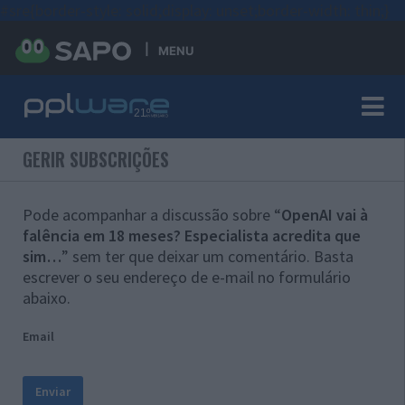
#sre{border-style: solid;display: unset;border-width: thin;}
MENU
GERIR SUBSCRIÇÕES
Pode acompanhar a discussão sobre “
OpenAI vai à
falência em 18 meses? Especialista acredita que
sim…
” sem ter que deixar um comentário. Basta
escrever o seu endereço de e-mail no formulário
abaixo.
Email