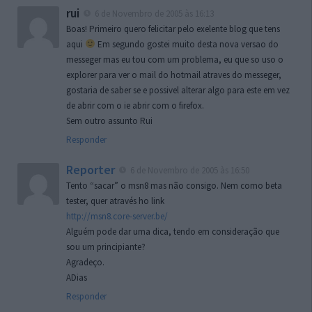
rui
6 de Novembro de 2005 às 16:13
Boas! Primeiro quero felicitar pelo exelente blog que tens
aqui
Em segundo gostei muito desta nova versao do
messeger mas eu tou com um problema, eu que so uso o
explorer para ver o mail do hotmail atraves do messeger,
gostaria de saber se e possivel alterar algo para este em vez
de abrir com o ie abrir com o firefox.
Sem outro assunto Rui
Responder
Reporter
6 de Novembro de 2005 às 16:50
Tento “sacar” o msn8 mas não consigo. Nem como beta
tester, quer através ho link
http://msn8.core-server.be/
Alguém pode dar uma dica, tendo em consideração que
sou um principiante?
Agradeço.
ADias
Responder