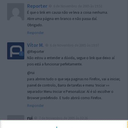
Reporter
6 de Novembro de 2005 às 19:51
É que o link em causa não ve leva a coisa nenhuma.
Abre uma página em branco e não passa daí.
Obrigado.
Responder
Vítor M.
6 de Novembro de 2005 às 19:07
@Reporter
Não estou a entender a dúvida, segue o link que deixo aí
pois está a funcionar perfeitamente.
@rui
para abrires tudo o que seja paginas no Firefox, vai a iniciar,
painel de controlo, Barra de tarefas e menu ‘Iniciar »»
separador Menu Iniciar e Personalizar. Aí é só escolher o
Browser predefinido. E tudo abrirá como Firefox.
Responder
rui
7 de Novembro de 2005 às 02:26
Boas outra vez. Desculpa tar te a chatear mas na