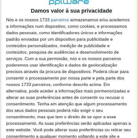
localizaçao referida n se encontra la nada k me permita por
o firefox como browser predefenido
Ja percorri o painel
Damos valor à sua privacidade
de control tudo e nada. Tou a comecar a desesperar, ate ja
Nós e os nossos 1733
parceiros
armazenamos e/ou acedemos
tentei apagar o explorer na tentativa de forçar o uso do
a informações num dispositivo, como cookies, e processamos
firefox mas em vao. Kaso te lembres de outra dica fico
dados pessoais, como identificadores únicos e informações
agradecido, caso contrario obrigado a mesma
padrão enviadas por um dispositivo para publicidade e
Responder
conteúdos personalizados, medição de publicidade e
conteúdos, pesquisa de audiências e desenvolvimento de
Vítor M.
serviços.
Com a sua permissão, nós e os nossos parceiros
7 de Novembro de 2005 às 01:39
poderemos usar identificação e dados de geolocalização
@Reporter
precisos através da procura de dispositivos. Poderá clicar para
Desculpa mas o link funciona. Seja como for segue por mail
consentir o processamento por nossa parte e pela parte dos
o MSn Messenger 8.
nossos 1733 parceiros, conforme descrito acima. Em
Responder
alternativa, pode aceder a informações mais pormenorizadas e
alterar as suas preferências antes de consentir ou recusar o
Vítor M.
7 de Novembro de 2005 às 11:21
consentimento.
Tenha em atenção que algum processamento
@Rui
dos seus dados pessoais poderá não exigir o seu
Tens de encontrar o que te falei. Faz da seguinte maneira,
consentimento, mas que tem o direito de se opor a esse
janela iniciar e no topo dessa janela com o botão direito do
processamento. As suas preferências serão aplicadas apenas a
rato faz propriedades. Depois no separador Menu ‘Iniciar’
este website. Você pode alterar suas preferências ou retirar seu
clica no botão ‘Personalizar’ aí encontrarás no separador
consentimento a qualquer momento voltando a este site e