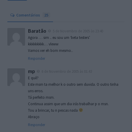
Comentários
25
Baratão
5 de Novembro de 2005 às 23:40
Agora … sim .. eu sou um ‘beta testers’
kkkkkkkkk… vleww
Vamos ver eh bom mesmo..
Responder
mp
6 de Novembro de 2005 às 01:43
E quê?
Este msm ta melhor k o outro sem duvida. O outro tinha
uns erros.
Tá perfeito msm.
Continua assim que um dia irás trabalhar p o msn.
Tou a brincar, tu n pescas nada
Abraço
Responder