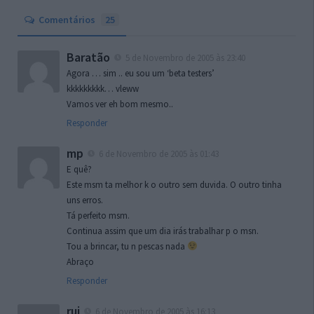
Comentários
25
Baratão
5 de Novembro de 2005 às 23:40
Agora … sim .. eu sou um ‘beta testers’
kkkkkkkkk… vleww
Vamos ver eh bom mesmo..
Responder
mp
6 de Novembro de 2005 às 01:43
E quê?
Este msm ta melhor k o outro sem duvida. O outro tinha
uns erros.
Tá perfeito msm.
Continua assim que um dia irás trabalhar p o msn.
Tou a brincar, tu n pescas nada
Abraço
Responder
rui
6 de Novembro de 2005 às 16:13