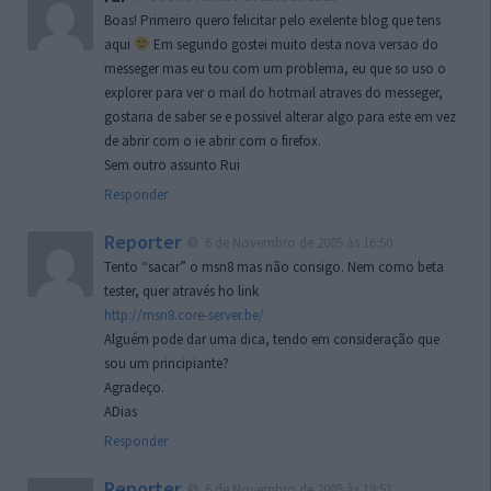
Boas! Primeiro quero felicitar pelo exelente blog que tens
aqui
Em segundo gostei muito desta nova versao do
messeger mas eu tou com um problema, eu que so uso o
explorer para ver o mail do hotmail atraves do messeger,
gostaria de saber se e possivel alterar algo para este em vez
de abrir com o ie abrir com o firefox.
Sem outro assunto Rui
Responder
Reporter
6 de Novembro de 2005 às 16:50
Tento “sacar” o msn8 mas não consigo. Nem como beta
tester, quer através ho link
http://msn8.core-server.be/
Alguém pode dar uma dica, tendo em consideração que
sou um principiante?
Agradeço.
ADias
Responder
Reporter
6 de Novembro de 2005 às 19:51