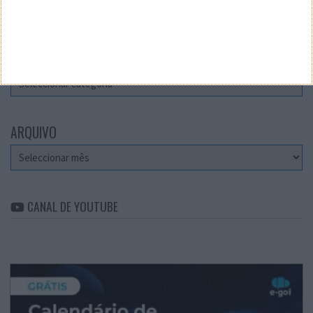
Teste a velocidade da sua Internet
CATEGORIAS
Categorias
ARQUIVO
Arquivo
CANAL DE YOUTUBE