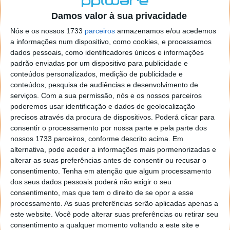
o firefox como browser predefenido
Ja percorri o painel
Damos valor à sua privacidade
de control tudo e nada. Tou a comecar a desesperar, ate ja
tentei apagar o explorer na tentativa de forçar o uso do
Nós e os nossos 1733
parceiros
armazenamos e/ou acedemos
firefox mas em vao. Kaso te lembres de outra dica fico
a informações num dispositivo, como cookies, e processamos
agradecido, caso contrario obrigado a mesma
dados pessoais, como identificadores únicos e informações
Responder
padrão enviadas por um dispositivo para publicidade e
conteúdos personalizados, medição de publicidade e
Vítor M.
conteúdos, pesquisa de audiências e desenvolvimento de
7 de Novembro de 2005 às 01:39
serviços.
Com a sua permissão, nós e os nossos parceiros
@Reporter
poderemos usar identificação e dados de geolocalização
Desculpa mas o link funciona. Seja como for segue por mail
precisos através da procura de dispositivos. Poderá clicar para
o MSn Messenger 8.
consentir o processamento por nossa parte e pela parte dos
Responder
nossos 1733 parceiros, conforme descrito acima. Em
alternativa, pode aceder a informações mais pormenorizadas e
Vítor M.
7 de Novembro de 2005 às 11:21
alterar as suas preferências antes de consentir ou recusar o
@Rui
consentimento.
Tenha em atenção que algum processamento
Tens de encontrar o que te falei. Faz da seguinte maneira,
dos seus dados pessoais poderá não exigir o seu
janela iniciar e no topo dessa janela com o botão direito do
consentimento, mas que tem o direito de se opor a esse
rato faz propriedades. Depois no separador Menu ‘Iniciar’
processamento. As suas preferências serão aplicadas apenas a
clica no botão ‘Personalizar’ aí encontrarás no separador
este website. Você pode alterar suas preferências ou retirar seu
geral a opção para escolheres o Browser com que queres
consentimento a qualquer momento voltando a este site e