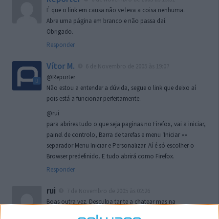
É que o link em causa não ve leva a coisa nenhuma.
Abre uma página em branco e não passa daí.
Obrigado.
Responder
Vítor M.
6 de Novembro de 2005 às 19:07
@Reporter
Não estou a entender a dúvida, segue o link que deixo aí
pois está a funcionar perfeitamente.
@rui
para abrires tudo o que seja paginas no Firefox, vai a iniciar,
painel de controlo, Barra de tarefas e menu ‘Iniciar »»
separador Menu Iniciar e Personalizar. Aí é só escolher o
Browser predefinido. E tudo abrirá como Firefox.
Responder
rui
7 de Novembro de 2005 às 02:26
Boas outra vez. Desculpa tar te a chatear mas na
localizaçao referida n se encontra la nada k me permita por