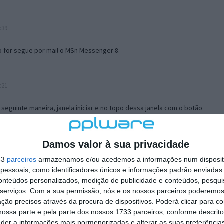
:39
o for segue por mail o MSn Messenger 8.
:21
a seguinte maneira, janela iniciar e no topo dessa janela com o botão
 no separador Menu ‘Iniciar’ clica no botão ‘Personalizar’ aí
ão para escolheres o Browser com que queres navegar e o gestor de
is ao teu Firefox e nas ferramentas ou tools escolhes ‘Opções’ ou
Damos valor à sua privacidade
erta e logo perto do fim encontras um local para colocares um visto
33
parceiros
armazenamos e/ou acedemos a informações num dispositi
e este é o browser predefinido.
essoais, como identificadores únicos e informações padrão enviadas 
conteúdos personalizados, medição de publicidade e conteúdos, pesqui
serviços.
Com a sua permissão, nós e os nossos parceiros poderemos 
12:57
ção precisos através da procura de dispositivos. Poderá clicar para co
ossa parte e pela parte dos nossos 1733 parceiros, conforme descrit
eder a informações mais pormenorizadas e alterar as suas preferência