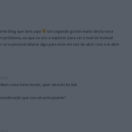
lente blog que tens aqui
Em segundo gostei muito desta nova
problema, eu que so uso o explorer para ver o mail do hotmail
se e possivel alterar algo para este em vez de abrir com o ie abrir
16:50
 Nem como beta tester, quer através ho link
onsideração que sou um principiante?
19:51