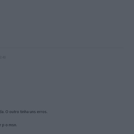
3:40
a. O outro tinha uns erros.
r p o msn.