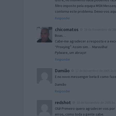
Isto é, no momento nada podemos fazer
filtro imposto pela equipa MSN Messen
contorna este problema. Deixo-vos aqu
Responder
chicomatos
16 de Novembro de 200
Boas…
Cabe-me agradecer a resposta e a exce
“Proxying”. Assim sim… Maravilha!
Pplware, um abraço!
Responder
Damião
17 de Novembro de 2005 às 0
E no novo messenger beta 8 como fazer
Damião
Responder
redshot
18 de Novembro de 2005 às 
Olá! Primeiro quero agradecer-vos por 
erros, como toda a gente sabe.