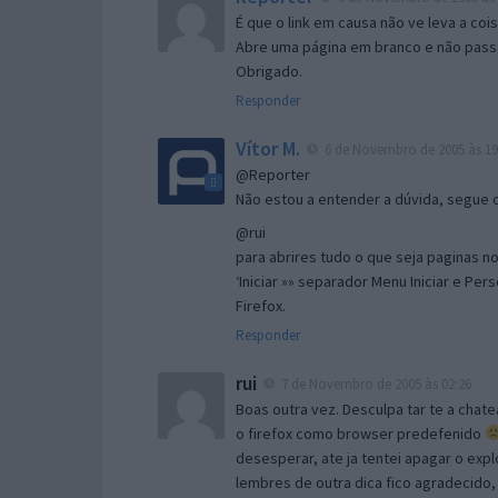
É que o link em causa não ve leva a co
Abre uma página em branco e não passa
Obrigado.
Responder
Vítor M.
6 de Novembro de 2005 às 19
@Reporter
Não estou a entender a dúvida, segue o 
@rui
para abrires tudo o que seja paginas no 
‘Iniciar »» separador Menu Iniciar e Per
Firefox.
Responder
rui
7 de Novembro de 2005 às 02:26
Boas outra vez. Desculpa tar te a chate
o firefox como browser predefenido
desesperar, ate ja tentei apagar o expl
lembres de outra dica fico agradecido