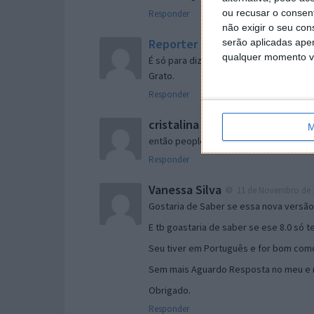
ou recusar o consen
Responder
não exigir o seu co
Reporter
serão aplicadas apen
7 de Novembro de 2005 às 
qualquer momento vol
É só para dizer que ainda não me chego
Grato.
Responder
cristalina
11 de Novembro de 2005 à
M
então people
Responder
Vanessa Silva
11 de Novembro de 2
Gostaria de Saber se essa nova versã
E tb goastaria de saber se ese 8.0 só 
Seu tiver em Português e for bom como
Sem mais Aguardo Resposta no meu e m
Obrigado.
Responder