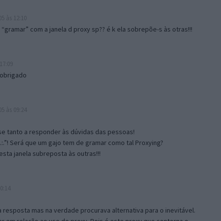
5 às 12:10
gramar” com a janela d proxy sp?? é k ela sobrepõe-s às otras!!!
17:09
 obrigado
5 às 09:24
e tanto a responder às dúvidas das pessoas!
.:.”! Será que um gajo tem de gramar como tal Proxying?
sta janela subreposta às outras!!!
0:14
resposta mas na verdade procurava alternativa para o inevitável.