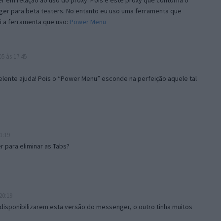
 em relação ao uso do proxy. Pois é este proxy que contorna o
ger para beta testers. No entanto eu uso uma ferramenta que
i a ferramenta que uso:
Power Menu
5 às 17:45
lente ajuda! Pois o “Power Menu” esconde na perfeição aquele tal
1:19
 para eliminar as Tabs?
20:19
disponibilizarem esta versão do messenger, o outro tinha muitos