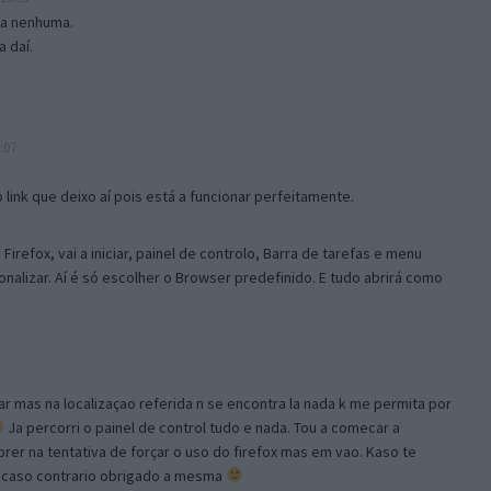
isa nenhuma.
 daí.
:07
link que deixo aí pois está a funcionar perfeitamente.
Firefox, vai a iniciar, painel de controlo, Barra de tarefas e menu
sonalizar. Aí é só escolher o Browser predefinido. E tudo abrirá como
ar mas na localizaçao referida n se encontra la nada k me permita por
Ja percorri o painel de control tudo e nada. Tou a comecar a
orer na tentativa de forçar o uso do firefox mas em vao. Kaso te
, caso contrario obrigado a mesma