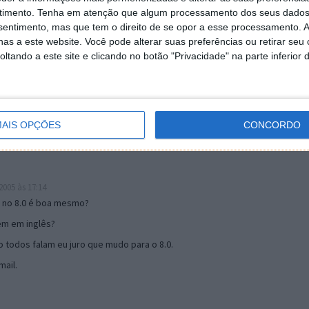
timento.
Tenha em atenção que algum processamento dos seus dados
nsentimento, mas que tem o direito de se opor a esse processamento. A
as a este website. Você pode alterar suas preferências ou retirar seu
19:51
tando a este site e clicando no botão "Privacidade" na parte inferior 
u mail algum.
s 17:00
AIS OPÇÕES
CONCORDO
005 às 17:14
o no 8.0 é boa mesmo?
tem em inglês?
 todos falam eu juro que mudo para o 8.0.
ail.