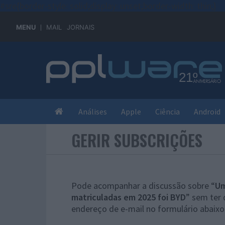
#sre{border-style: solid;display: unset;border-width: thin;}
MENU
MAIL
JORNAIS
Análises
Apple
Ciência
Android
GERIR SUBSCRIÇÕES
Pode acompanhar a discussão sobre “
Um
matriculadas em 2025 foi BYD
” sem ter 
endereço de e-mail no formulário abaixo