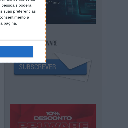
 pessoais poderá
s suas preferências
 consentimento a
da página.
NEWSLETTER PPLWARE