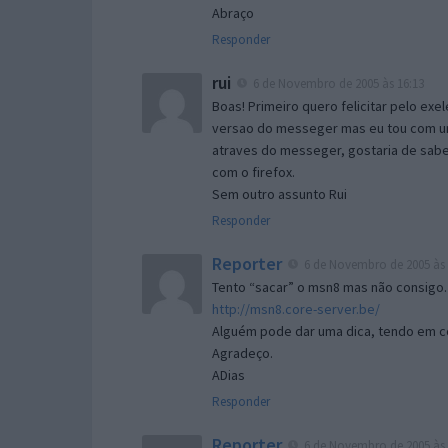
Abraço
Responder
rui
6 de Novembro de 2005 às 16:13
Boas! Primeiro quero felicitar pelo exe
versao do messeger mas eu tou com um 
atraves do messeger, gostaria de saber 
com o firefox.
Sem outro assunto Rui
Responder
Reporter
6 de Novembro de 2005 às 
Tento “sacar” o msn8 mas não consigo.
http://msn8.core-server.be/
Alguém pode dar uma dica, tendo em c
Agradeço.
ADias
Responder
Reporter
6 de Novembro de 2005 às 