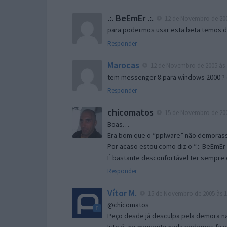
.:. BeEmEr .:.
12 de Novembro de 200
para podermos usar esta beta temos d “
Responder
Marocas
12 de Novembro de 2005 às 
tem messenger 8 para windows 2000 ?
Responder
chicomatos
15 de Novembro de 200
Boas…
Era bom que o “pplware” não demorass
Por acaso estou como diz o “.:. BeEmEr 
É bastante desconfortável ter sempre e
Responder
Vítor M.
15 de Novembro de 2005 às 1
@chicomatos
Peço desde já desculpa pela demora na 