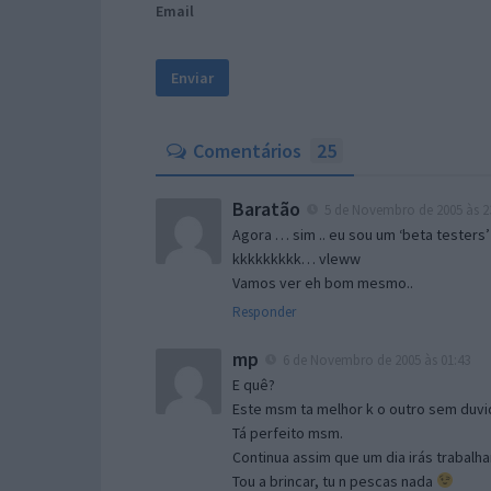
Email
Comentários
25
Baratão
5 de Novembro de 2005 às 2
Agora … sim .. eu sou um ‘beta testers’
kkkkkkkkk… vleww
Vamos ver eh bom mesmo..
Responder
mp
6 de Novembro de 2005 às 01:43
E quê?
Este msm ta melhor k o outro sem duvid
Tá perfeito msm.
Continua assim que um dia irás trabalha
Tou a brincar, tu n pescas nada