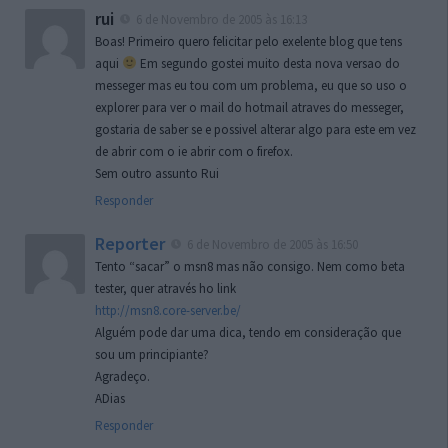
rui
6 de Novembro de 2005 às 16:13
Boas! Primeiro quero felicitar pelo exelente blog que tens
aqui
Em segundo gostei muito desta nova versao do
messeger mas eu tou com um problema, eu que so uso o
explorer para ver o mail do hotmail atraves do messeger,
gostaria de saber se e possivel alterar algo para este em vez
de abrir com o ie abrir com o firefox.
Sem outro assunto Rui
Responder
Reporter
6 de Novembro de 2005 às 16:50
Tento “sacar” o msn8 mas não consigo. Nem como beta
tester, quer através ho link
http://msn8.core-server.be/
Alguém pode dar uma dica, tendo em consideração que
sou um principiante?
Agradeço.
ADias
Responder