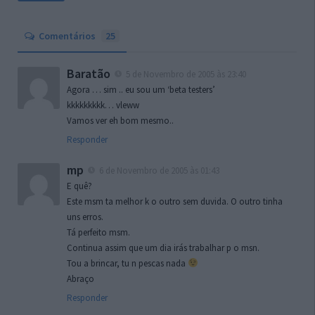
Comentários
25
Baratão
5 de Novembro de 2005 às 23:40
Agora … sim .. eu sou um ‘beta testers’
kkkkkkkkk… vleww
Vamos ver eh bom mesmo..
Responder
mp
6 de Novembro de 2005 às 01:43
E quê?
Este msm ta melhor k o outro sem duvida. O outro tinha
uns erros.
Tá perfeito msm.
Continua assim que um dia irás trabalhar p o msn.
Tou a brincar, tu n pescas nada
Abraço
Responder