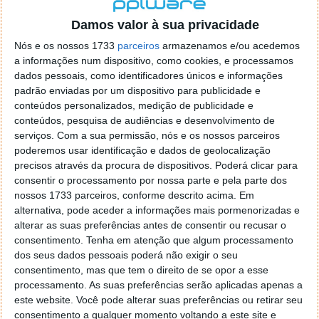
localizaçao referida n se encontra la nada k me permita por
o firefox como browser predefenido
Ja percorri o painel
Damos valor à sua privacidade
de control tudo e nada. Tou a comecar a desesperar, ate ja
Nós e os nossos 1733
parceiros
armazenamos e/ou acedemos
tentei apagar o explorer na tentativa de forçar o uso do
a informações num dispositivo, como cookies, e processamos
firefox mas em vao. Kaso te lembres de outra dica fico
dados pessoais, como identificadores únicos e informações
agradecido, caso contrario obrigado a mesma
padrão enviadas por um dispositivo para publicidade e
Responder
conteúdos personalizados, medição de publicidade e
conteúdos, pesquisa de audiências e desenvolvimento de
Vítor M.
serviços.
Com a sua permissão, nós e os nossos parceiros
7 de Novembro de 2005 às 01:39
poderemos usar identificação e dados de geolocalização
@Reporter
precisos através da procura de dispositivos. Poderá clicar para
Desculpa mas o link funciona. Seja como for segue por mail
consentir o processamento por nossa parte e pela parte dos
o MSn Messenger 8.
nossos 1733 parceiros, conforme descrito acima. Em
Responder
alternativa, pode aceder a informações mais pormenorizadas e
alterar as suas preferências antes de consentir ou recusar o
Vítor M.
7 de Novembro de 2005 às 11:21
consentimento.
Tenha em atenção que algum processamento
@Rui
dos seus dados pessoais poderá não exigir o seu
Tens de encontrar o que te falei. Faz da seguinte maneira,
consentimento, mas que tem o direito de se opor a esse
janela iniciar e no topo dessa janela com o botão direito do
processamento. As suas preferências serão aplicadas apenas a
rato faz propriedades. Depois no separador Menu ‘Iniciar’
este website. Você pode alterar suas preferências ou retirar seu
clica no botão ‘Personalizar’ aí encontrarás no separador
consentimento a qualquer momento voltando a este site e