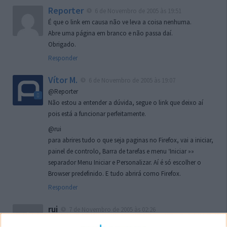
Reporter
6 de Novembro de 2005 às 19:51
É que o link em causa não ve leva a coisa nenhuma.
Abre uma página em branco e não passa daí.
Obrigado.
Responder
Vítor M.
6 de Novembro de 2005 às 19:07
@Reporter
Não estou a entender a dúvida, segue o link que deixo aí
pois está a funcionar perfeitamente.
@rui
para abrires tudo o que seja paginas no Firefox, vai a iniciar,
painel de controlo, Barra de tarefas e menu ‘Iniciar »»
separador Menu Iniciar e Personalizar. Aí é só escolher o
Browser predefinido. E tudo abrirá como Firefox.
Responder
rui
7 de Novembro de 2005 às 02:26
Boas outra vez. Desculpa tar te a chatear mas na