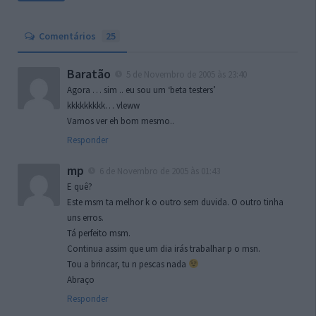
Comentários
25
Baratão
5 de Novembro de 2005 às 23:40
Agora … sim .. eu sou um ‘beta testers’
kkkkkkkkk… vleww
Vamos ver eh bom mesmo..
Responder
mp
6 de Novembro de 2005 às 01:43
E quê?
Este msm ta melhor k o outro sem duvida. O outro tinha
uns erros.
Tá perfeito msm.
Continua assim que um dia irás trabalhar p o msn.
Tou a brincar, tu n pescas nada
Abraço
Responder