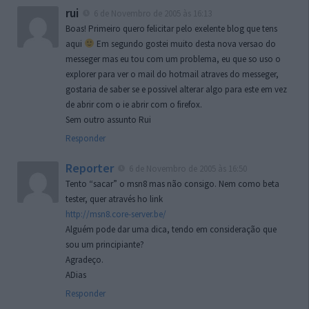
rui
6 de Novembro de 2005 às 16:13
Boas! Primeiro quero felicitar pelo exelente blog que tens
aqui
Em segundo gostei muito desta nova versao do
messeger mas eu tou com um problema, eu que so uso o
explorer para ver o mail do hotmail atraves do messeger,
gostaria de saber se e possivel alterar algo para este em vez
de abrir com o ie abrir com o firefox.
Sem outro assunto Rui
Responder
Reporter
6 de Novembro de 2005 às 16:50
Tento “sacar” o msn8 mas não consigo. Nem como beta
tester, quer através ho link
http://msn8.core-server.be/
Alguém pode dar uma dica, tendo em consideração que
sou um principiante?
Agradeço.
ADias
Responder