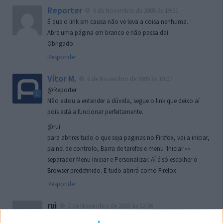
Reporter
6 de Novembro de 2005 às 19:51
É que o link em causa não ve leva a coisa nenhuma.
Abre uma página em branco e não passa daí.
Obrigado.
Responder
Vítor M.
6 de Novembro de 2005 às 19:07
@Reporter
Não estou a entender a dúvida, segue o link que deixo aí
pois está a funcionar perfeitamente.
@rui
para abrires tudo o que seja paginas no Firefox, vai a iniciar,
painel de controlo, Barra de tarefas e menu ‘Iniciar »»
separador Menu Iniciar e Personalizar. Aí é só escolher o
Browser predefinido. E tudo abrirá como Firefox.
Responder
rui
7 de Novembro de 2005 às 02:26
Boas outra vez. Desculpa tar te a chatear mas na