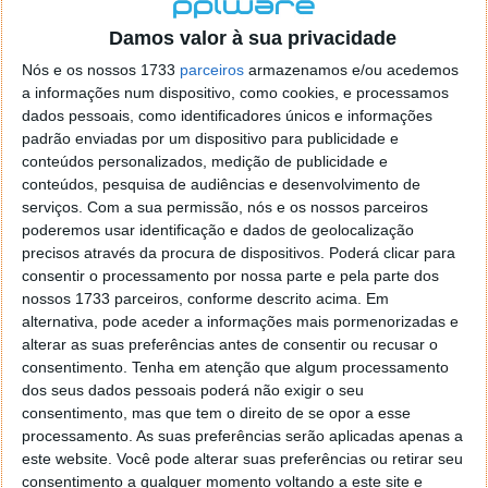
localizaçao referida n se encontra la nada k me permita por
o firefox como browser predefenido
Ja percorri o painel
Damos valor à sua privacidade
de control tudo e nada. Tou a comecar a desesperar, ate ja
Nós e os nossos 1733
parceiros
armazenamos e/ou acedemos
tentei apagar o explorer na tentativa de forçar o uso do
a informações num dispositivo, como cookies, e processamos
firefox mas em vao. Kaso te lembres de outra dica fico
dados pessoais, como identificadores únicos e informações
agradecido, caso contrario obrigado a mesma
padrão enviadas por um dispositivo para publicidade e
Responder
conteúdos personalizados, medição de publicidade e
conteúdos, pesquisa de audiências e desenvolvimento de
Vítor M.
serviços.
Com a sua permissão, nós e os nossos parceiros
7 de Novembro de 2005 às 01:39
poderemos usar identificação e dados de geolocalização
@Reporter
precisos através da procura de dispositivos. Poderá clicar para
Desculpa mas o link funciona. Seja como for segue por mail
consentir o processamento por nossa parte e pela parte dos
o MSn Messenger 8.
nossos 1733 parceiros, conforme descrito acima. Em
Responder
alternativa, pode aceder a informações mais pormenorizadas e
alterar as suas preferências antes de consentir ou recusar o
Vítor M.
7 de Novembro de 2005 às 11:21
consentimento.
Tenha em atenção que algum processamento
@Rui
dos seus dados pessoais poderá não exigir o seu
Tens de encontrar o que te falei. Faz da seguinte maneira,
consentimento, mas que tem o direito de se opor a esse
janela iniciar e no topo dessa janela com o botão direito do
processamento. As suas preferências serão aplicadas apenas a
rato faz propriedades. Depois no separador Menu ‘Iniciar’
este website. Você pode alterar suas preferências ou retirar seu
clica no botão ‘Personalizar’ aí encontrarás no separador
consentimento a qualquer momento voltando a este site e