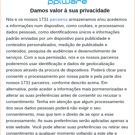
localizaçao referida n se encontra la nada k me permita por
o firefox como browser predefenido
Ja percorri o painel
Damos valor à sua privacidade
de control tudo e nada. Tou a comecar a desesperar, ate ja
Nós e os nossos 1731
parceiros
armazenamos e/ou acedemos
tentei apagar o explorer na tentativa de forçar o uso do
a informações num dispositivo, como cookies, e processamos
firefox mas em vao. Kaso te lembres de outra dica fico
dados pessoais, como identificadores únicos e informações
agradecido, caso contrario obrigado a mesma
padrão enviadas por um dispositivo para publicidade e
Responder
conteúdos personalizados, medição de publicidade e
conteúdos, pesquisa de audiências e desenvolvimento de
Vítor M.
serviços.
Com a sua permissão, nós e os nossos parceiros
7 de Novembro de 2005 às 01:39
poderemos usar identificação e dados de geolocalização
@Reporter
precisos através da procura de dispositivos. Poderá clicar para
Desculpa mas o link funciona. Seja como for segue por mail
consentir o processamento por nossa parte e pela parte dos
o MSn Messenger 8.
nossos 1731 parceiros, conforme descrito acima. Em
Responder
alternativa, pode aceder a informações mais pormenorizadas e
alterar as suas preferências antes de consentir ou recusar o
Vítor M.
7 de Novembro de 2005 às 11:21
consentimento.
Tenha em atenção que algum processamento
@Rui
dos seus dados pessoais poderá não exigir o seu
Tens de encontrar o que te falei. Faz da seguinte maneira,
consentimento, mas que tem o direito de se opor a esse
janela iniciar e no topo dessa janela com o botão direito do
processamento. As suas preferências serão aplicadas apenas a
rato faz propriedades. Depois no separador Menu ‘Iniciar’
este website. Você pode alterar suas preferências ou retirar seu
clica no botão ‘Personalizar’ aí encontrarás no separador
consentimento a qualquer momento voltando a este site e