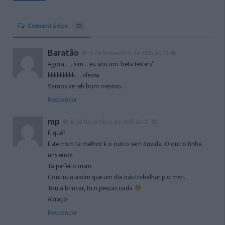
Comentários
25
Baratão
5 de Novembro de 2005 às 23:40
Agora … sim .. eu sou um ‘beta testers’
kkkkkkkkk… vleww
Vamos ver eh bom mesmo..
Responder
mp
6 de Novembro de 2005 às 01:43
E quê?
Este msm ta melhor k o outro sem duvida. O outro tinha
uns erros.
Tá perfeito msm.
Continua assim que um dia irás trabalhar p o msn.
Tou a brincar, tu n pescas nada
Abraço
Responder