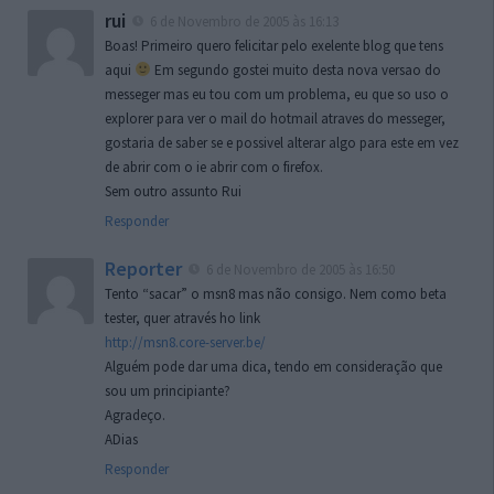
rui
6 de Novembro de 2005 às 16:13
Boas! Primeiro quero felicitar pelo exelente blog que tens
aqui
Em segundo gostei muito desta nova versao do
messeger mas eu tou com um problema, eu que so uso o
explorer para ver o mail do hotmail atraves do messeger,
gostaria de saber se e possivel alterar algo para este em vez
de abrir com o ie abrir com o firefox.
Sem outro assunto Rui
Responder
Reporter
6 de Novembro de 2005 às 16:50
Tento “sacar” o msn8 mas não consigo. Nem como beta
tester, quer através ho link
http://msn8.core-server.be/
Alguém pode dar uma dica, tendo em consideração que
sou um principiante?
Agradeço.
ADias
Responder