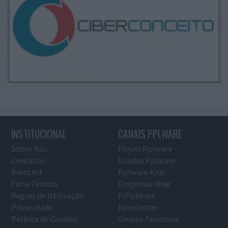
INSTITUCIONAL
CANAIS PPLWARE
Sobre Nós
Fórum Pplware
Contacto
Usados Pplware
Press Kit
Pplware Kids
Ficha Técnica
Empresas Hoje
Regras de Utilização
PiPplware
Privacidade
Newsletter
Política de Cookies
Grupos Facebook