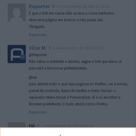
Reporter
6 de Novembro de 2005 às 19:51
É que o link em causa não ve leva a coisa nenhuma.
Abre uma página em branco e não passa daí.
Obrigado.
Responder
Vítor M.
6 de Novembro de 2005 às 19:07
@Reporter
Não estou a entender a dúvida, segue o link que deixo aí
pois está a funcionar perfeitamente.
@rui
para abrires tudo o que seja paginas no Firefox, vai a iniciar,
painel de controlo, Barra de tarefas e menu ‘Iniciar »»
separador Menu Iniciar e Personalizar. Aí é só escolher o
Browser predefinido. E tudo abrirá como Firefox.
Responder
rui
7 de Novembro de 2005 às 02:26
Boas outra vez. Desculpa tar te a chatear mas na