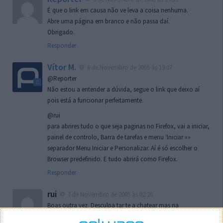
É que o link em causa não ve leva a coisa nenhuma.
Abre uma página em branco e não passa daí.
Obrigado.
Responder
Vítor M.
6 de Novembro de 2005 às 19:07
@Reporter
Não estou a entender a dúvida, segue o link que deixo aí
pois está a funcionar perfeitamente.
@rui
para abrires tudo o que seja paginas no Firefox, vai a iniciar,
painel de controlo, Barra de tarefas e menu ‘Iniciar »»
separador Menu Iniciar e Personalizar. Aí é só escolher o
Browser predefinido. E tudo abrirá como Firefox.
Responder
rui
7 de Novembro de 2005 às 02:26
Boas outra vez. Desculpa tar te a chatear mas na
localizaçao referida n se encontra la nada k me permita por