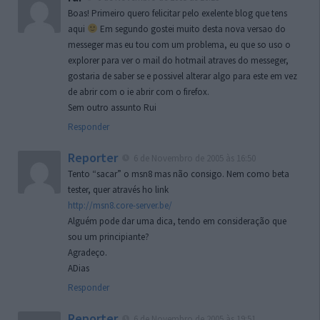
Boas! Primeiro quero felicitar pelo exelente blog que tens
aqui
Em segundo gostei muito desta nova versao do
messeger mas eu tou com um problema, eu que so uso o
explorer para ver o mail do hotmail atraves do messeger,
gostaria de saber se e possivel alterar algo para este em vez
de abrir com o ie abrir com o firefox.
Sem outro assunto Rui
Responder
Reporter
6 de Novembro de 2005 às 16:50
Tento “sacar” o msn8 mas não consigo. Nem como beta
tester, quer através ho link
http://msn8.core-server.be/
Alguém pode dar uma dica, tendo em consideração que
sou um principiante?
Agradeço.
ADias
Responder
Reporter
6 de Novembro de 2005 às 19:51