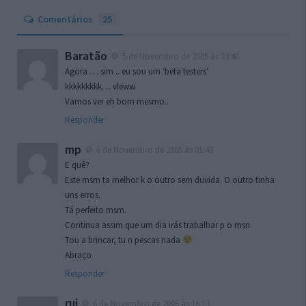
Comentários
25
Baratão
5 de Novembro de 2005 às 23:40
Agora … sim .. eu sou um ‘beta testers’
kkkkkkkkk… vleww
Vamos ver eh bom mesmo..
Responder
mp
6 de Novembro de 2005 às 01:43
E quê?
Este msm ta melhor k o outro sem duvida. O outro tinha
uns erros.
Tá perfeito msm.
Continua assim que um dia irás trabalhar p o msn.
Tou a brincar, tu n pescas nada
Abraço
Responder
rui
6 de Novembro de 2005 às 16:13