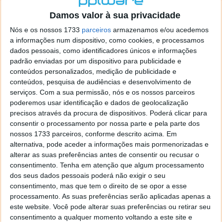
o firefox como browser predefenido
Ja percorri o painel
Damos valor à sua privacidade
de control tudo e nada. Tou a comecar a desesperar, ate ja
tentei apagar o explorer na tentativa de forçar o uso do
Nós e os nossos 1733
parceiros
armazenamos e/ou acedemos
firefox mas em vao. Kaso te lembres de outra dica fico
a informações num dispositivo, como cookies, e processamos
agradecido, caso contrario obrigado a mesma
dados pessoais, como identificadores únicos e informações
Responder
padrão enviadas por um dispositivo para publicidade e
conteúdos personalizados, medição de publicidade e
Vítor M.
conteúdos, pesquisa de audiências e desenvolvimento de
7 de Novembro de 2005 às 01:39
serviços.
Com a sua permissão, nós e os nossos parceiros
@Reporter
poderemos usar identificação e dados de geolocalização
Desculpa mas o link funciona. Seja como for segue por mail
precisos através da procura de dispositivos. Poderá clicar para
o MSn Messenger 8.
consentir o processamento por nossa parte e pela parte dos
Responder
nossos 1733 parceiros, conforme descrito acima. Em
alternativa, pode aceder a informações mais pormenorizadas e
Vítor M.
7 de Novembro de 2005 às 11:21
alterar as suas preferências antes de consentir ou recusar o
@Rui
consentimento.
Tenha em atenção que algum processamento
Tens de encontrar o que te falei. Faz da seguinte maneira,
dos seus dados pessoais poderá não exigir o seu
janela iniciar e no topo dessa janela com o botão direito do
consentimento, mas que tem o direito de se opor a esse
rato faz propriedades. Depois no separador Menu ‘Iniciar’
processamento. As suas preferências serão aplicadas apenas a
clica no botão ‘Personalizar’ aí encontrarás no separador
este website. Você pode alterar suas preferências ou retirar seu
geral a opção para escolheres o Browser com que queres
consentimento a qualquer momento voltando a este site e