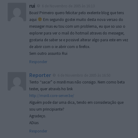
rui
6 de Novembro de 2005 às 16:13
Boas! Primeiro quero felicitar pelo exelente blog que tens
aqui
Em segundo gostei muito desta nova versao do
messeger mas eu tou com um problema, eu que so uso o
explorer para ver o mail do hotmail atraves do messeger,
gostaria de saber se e possivel alterar algo para este em vez
de abrir com o ie abrir com o firefox.
Sem outro assunto Rui
Responder
Reporter
6 de Novembro de 2005 às 16:50
Tento “sacar” o msn8 mas não consigo. Nem como beta
tester, quer através ho link
http://msn8.core-server.be/
Alguém pode dar uma dica, tendo em consideração que
sou um principiante?
Agradeço.
ADias
Responder