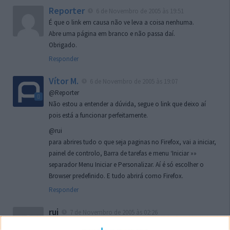
Reporter
6 de Novembro de 2005 às 19:51
É que o link em causa não ve leva a coisa nenhuma.
Abre uma página em branco e não passa daí.
Obrigado.
Responder
Vítor M.
6 de Novembro de 2005 às 19:07
@Reporter
Não estou a entender a dúvida, segue o link que deixo aí
pois está a funcionar perfeitamente.
@rui
para abrires tudo o que seja paginas no Firefox, vai a iniciar,
painel de controlo, Barra de tarefas e menu ‘Iniciar »»
separador Menu Iniciar e Personalizar. Aí é só escolher o
Browser predefinido. E tudo abrirá como Firefox.
Responder
rui
7 de Novembro de 2005 às 02:26
Boas outra vez. Desculpa tar te a chatear mas na