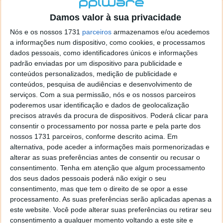
localizaçao referida n se encontra la nada k me permita por
o firefox como browser predefenido
Ja percorri o painel
Damos valor à sua privacidade
de control tudo e nada. Tou a comecar a desesperar, ate ja
Nós e os nossos 1731
parceiros
armazenamos e/ou acedemos
tentei apagar o explorer na tentativa de forçar o uso do
a informações num dispositivo, como cookies, e processamos
firefox mas em vao. Kaso te lembres de outra dica fico
dados pessoais, como identificadores únicos e informações
agradecido, caso contrario obrigado a mesma
padrão enviadas por um dispositivo para publicidade e
Responder
conteúdos personalizados, medição de publicidade e
conteúdos, pesquisa de audiências e desenvolvimento de
Vítor M.
serviços.
Com a sua permissão, nós e os nossos parceiros
7 de Novembro de 2005 às 01:39
poderemos usar identificação e dados de geolocalização
@Reporter
precisos através da procura de dispositivos. Poderá clicar para
Desculpa mas o link funciona. Seja como for segue por mail
consentir o processamento por nossa parte e pela parte dos
o MSn Messenger 8.
nossos 1731 parceiros, conforme descrito acima. Em
Responder
alternativa, pode aceder a informações mais pormenorizadas e
alterar as suas preferências antes de consentir ou recusar o
Vítor M.
7 de Novembro de 2005 às 11:21
consentimento.
Tenha em atenção que algum processamento
@Rui
dos seus dados pessoais poderá não exigir o seu
Tens de encontrar o que te falei. Faz da seguinte maneira,
consentimento, mas que tem o direito de se opor a esse
janela iniciar e no topo dessa janela com o botão direito do
processamento. As suas preferências serão aplicadas apenas a
rato faz propriedades. Depois no separador Menu ‘Iniciar’
este website. Você pode alterar suas preferências ou retirar seu
clica no botão ‘Personalizar’ aí encontrarás no separador
consentimento a qualquer momento voltando a este site e