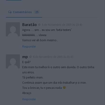
Comentários
25
Baratão
5 de Novembro de 2005 às 23:40
Agora … sim .. eu sou um ‘beta testers’
kkkkkkkkk… vleww
Vamos ver eh bom mesmo..
Responder
mp
6 de Novembro de 2005 às 01:43
E quê?
Este msm ta melhor k o outro sem duvida. O outro tinha
uns erros.
Tá perfeito msm.
Continua assim que um dia irás trabalhar p o msn.
Tou a brincar, tu n pescas nada
Abraço
Responder