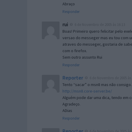
Abraço
Responder
rui
6 de Novembro de 2005 às 16:13
Boas! Primeiro quero felicitar pelo exe
versao do messeger mas eu tou com um 
atraves do messeger, gostaria de saber 
com o firefox.
Sem outro assunto Rui
Responder
Reporter
6 de Novembro de 2005 às 
Tento “sacar” o msn8 mas não consigo.
http://msn8.core-server.be/
Alguém pode dar uma dica, tendo em c
Agradeço.
ADias
Responder
Reporter
6 de Novembro de 2005 às 