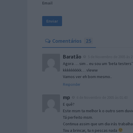
Email
Comentários
25
Baratão
5 de Novembro de 2005 às 2
Agora … sim .. eu sou um ‘beta testers’
kkkkkkkkk… vleww
Vamos ver eh bom mesmo..
Responder
mp
6 de Novembro de 2005 às 01:43
E quê?
Este msm ta melhor k o outro sem duvid
Tá perfeito msm.
Continua assim que um dia irás trabalha
Tou a brincar, tu n pescas nada