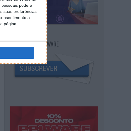
 pessoais poderá
s suas preferências
 consentimento a
da página.
NEWSLETTER PPLWARE