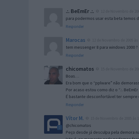
.:. BeEmEr .:.
12 de Novembro de 200
para podermos usar esta beta temos d “
Responder
Marocas
12 de Novembro de 2005 às 
tem messenger 8 para windows 2000 ?
Responder
chicomatos
15 de Novembro de 200
Boas…
Era bom que o “pplware” não demorass
Por acaso estou como diz o “.:. BeEmEr 
É bastante desconfortável ter sempre e
Responder
Vítor M.
15 de Novembro de 2005 às 1
@chicomatos
Peço desde já desculpa pela demora na 