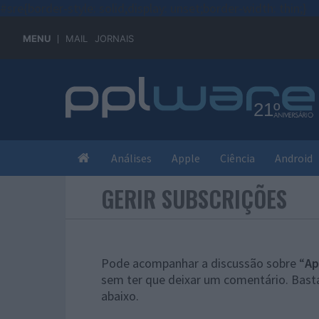
#sre{border-style: solid;display: unset;border-width: thin;}
MENU
MAIL
JORNAIS
Análises
Apple
Ciência
Android
GERIR SUBSCRIÇÕES
Pode acompanhar a discussão sobre “
Ap
sem ter que deixar um comentário. Basta
abaixo.