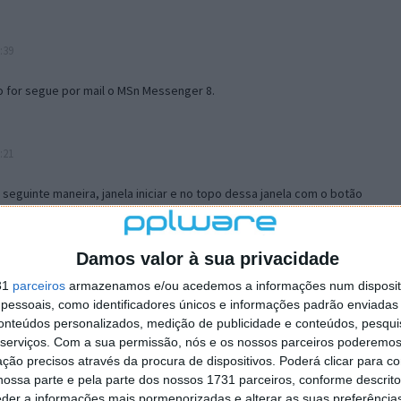
:39
o for segue por mail o MSn Messenger 8.
:21
a seguinte maneira, janela iniciar e no topo dessa janela com o botão
 no separador Menu ‘Iniciar’ clica no botão ‘Personalizar’ aí
ão para escolheres o Browser com que queres navegar e o gestor de
is ao teu Firefox e nas ferramentas ou tools escolhes ‘Opções’ ou
Damos valor à sua privacidade
erta e logo perto do fim encontras um local para colocares um visto
31
parceiros
armazenamos e/ou acedemos a informações num dispositi
e este é o browser predefinido.
essoais, como identificadores únicos e informações padrão enviadas 
conteúdos personalizados, medição de publicidade e conteúdos, pesqui
serviços.
Com a sua permissão, nós e os nossos parceiros poderemos 
12:57
ção precisos através da procura de dispositivos. Poderá clicar para co
ossa parte e pela parte dos nossos 1731 parceiros, conforme descrit
eder a informações mais pormenorizadas e alterar as suas preferência