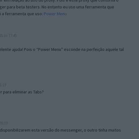
 em relação ao uso do proxy. Pois é este proxy que contorna o
ger para beta testers. No entanto eu uso uma ferramenta que
i a ferramenta que uso:
Power Menu
5 às 17:45
lente ajuda! Pois o “Power Menu” esconde na perfeição aquele tal
1:19
 para eliminar as Tabs?
20:19
disponibilizarem esta versão do messenger, o outro tinha muitos