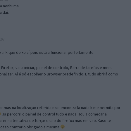
isa nenhuma.
 daí.
:07
link que deixo aí pois está a funcionar perfeitamente.
Firefox, vai a iniciar, painel de controlo, Barra de tarefas e menu
sonalizar. Aí é só escolher o Browser predefinido. E tudo abrirá como
ar mas na localizaçao referida n se encontra la nada k me permita por
Ja percorri o painel de control tudo e nada. Tou a comecar a
orer na tentativa de forçar o uso do firefox mas em vao. Kaso te
, caso contrario obrigado a mesma