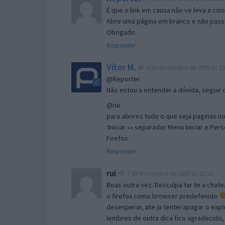
É que o link em causa não ve leva a co
Abre uma página em branco e não passa
Obrigado.
Responder
Vítor M.
6 de Novembro de 2005 às 19
@Reporter
Não estou a entender a dúvida, segue o 
@rui
para abrires tudo o que seja paginas no 
‘Iniciar »» separador Menu Iniciar e Per
Firefox.
Responder
rui
7 de Novembro de 2005 às 02:26
Boas outra vez. Desculpa tar te a chate
o firefox como browser predefenido
desesperar, ate ja tentei apagar o expl
lembres de outra dica fico agradecido