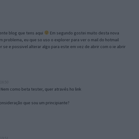
lente blog que tens aqui
Em segundo gostei muito desta nova
problema, eu que so uso o explorer para ver o mail do hotmail
se e possivel alterar algo para este em vez de abrir com o ie abrir
16:50
 Nem como beta tester, quer através ho link
onsideração que sou um principiante?
19:51