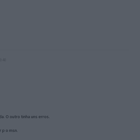
3:40
a. O outro tinha uns erros.
r p o msn.