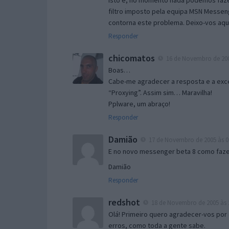
Isto é, no momento nada podemos fazer
filtro imposto pela equipa MSN Messen
contorna este problema. Deixo-vos aqu
Responder
chicomatos
16 de Novembro de 200
Boas…
Cabe-me agradecer a resposta e a exce
“Proxying”. Assim sim… Maravilha!
Pplware, um abraço!
Responder
Damião
17 de Novembro de 2005 às 0
E no novo messenger beta 8 como fazer
Damião
Responder
redshot
18 de Novembro de 2005 às 
Olá! Primeiro quero agradecer-vos por 
erros, como toda a gente sabe.