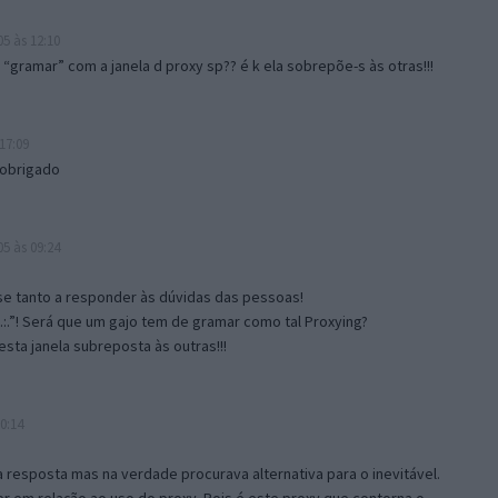
5 às 12:10
gramar” com a janela d proxy sp?? é k ela sobrepõe-s às otras!!!
17:09
 obrigado
5 às 09:24
e tanto a responder às dúvidas das pessoas!
.:.”! Será que um gajo tem de gramar como tal Proxying?
sta janela subreposta às outras!!!
0:14
resposta mas na verdade procurava alternativa para o inevitável.