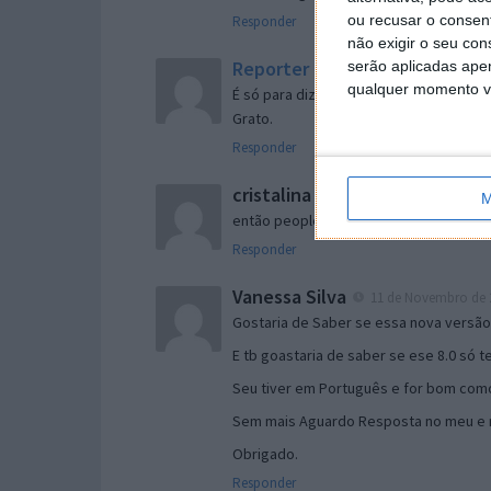
ou recusar o consen
Responder
não exigir o seu co
Reporter
serão aplicadas apen
7 de Novembro de 2005 às 
qualquer momento vol
É só para dizer que ainda não me chego
Grato.
Responder
cristalina
11 de Novembro de 2005 à
M
então people
Responder
Vanessa Silva
11 de Novembro de 2
Gostaria de Saber se essa nova versã
E tb goastaria de saber se ese 8.0 só 
Seu tiver em Português e for bom como
Sem mais Aguardo Resposta no meu e m
Obrigado.
Responder