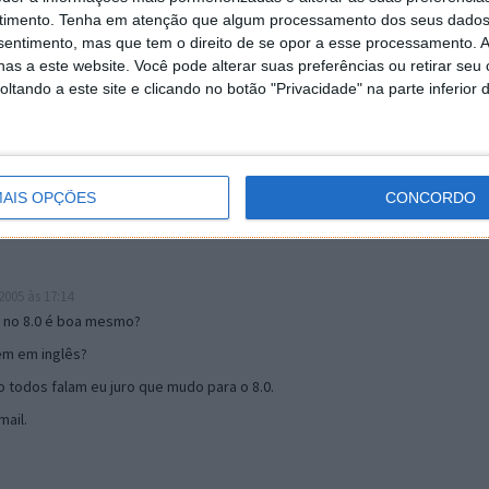
timento.
Tenha em atenção que algum processamento dos seus dados
nsentimento, mas que tem o direito de se opor a esse processamento. A
as a este website. Você pode alterar suas preferências ou retirar seu
19:51
tando a este site e clicando no botão "Privacidade" na parte inferior 
u mail algum.
s 17:00
AIS OPÇÕES
CONCORDO
005 às 17:14
o no 8.0 é boa mesmo?
tem em inglês?
 todos falam eu juro que mudo para o 8.0.
ail.