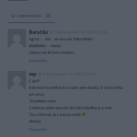
Comentários
25
Baratão
5 de Novembro de 2005 às 23:40
Agora … sim .. eu sou um ‘beta testers’
kkkkkkkkk… vleww
Vamos ver eh bom mesmo..
Responder
mp
6 de Novembro de 2005 às 01:43
E quê?
Este msm ta melhor k o outro sem duvida. O outro tinha
uns erros.
Tá perfeito msm.
Continua assim que um dia irás trabalhar p o msn.
Tou a brincar, tu n pescas nada
Abraço
Responder