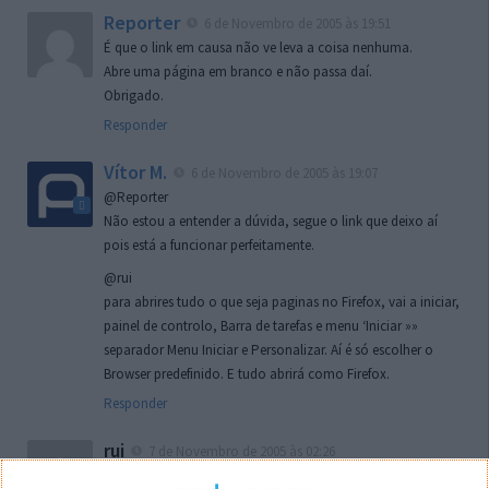
Reporter
6 de Novembro de 2005 às 19:51
É que o link em causa não ve leva a coisa nenhuma.
Abre uma página em branco e não passa daí.
Obrigado.
Responder
Vítor M.
6 de Novembro de 2005 às 19:07
@Reporter
Não estou a entender a dúvida, segue o link que deixo aí
pois está a funcionar perfeitamente.
@rui
para abrires tudo o que seja paginas no Firefox, vai a iniciar,
painel de controlo, Barra de tarefas e menu ‘Iniciar »»
separador Menu Iniciar e Personalizar. Aí é só escolher o
Browser predefinido. E tudo abrirá como Firefox.
Responder
rui
7 de Novembro de 2005 às 02:26
Boas outra vez. Desculpa tar te a chatear mas na