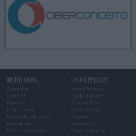
INSTITUCIONAL
CANAIS PPLWARE
Sobre Nós
Fórum Pplware
Contacto
Usados Pplware
Press Kit
Pplware Kids
Ficha Técnica
Empresas Hoje
Regras de Utilização
PiPplware
Privacidade
Newsletter
Política de Cookies
Grupos Facebook