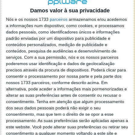
localizaçao referida n se encontra la nada k me permita por
o firefox como browser predefenido
Ja percorri o painel
Damos valor à sua privacidade
de control tudo e nada. Tou a comecar a desesperar, ate ja
Nós e os nossos 1733
parceiros
armazenamos e/ou acedemos
tentei apagar o explorer na tentativa de forçar o uso do
a informações num dispositivo, como cookies, e processamos
firefox mas em vao. Kaso te lembres de outra dica fico
dados pessoais, como identificadores únicos e informações
agradecido, caso contrario obrigado a mesma
padrão enviadas por um dispositivo para publicidade e
Responder
conteúdos personalizados, medição de publicidade e
conteúdos, pesquisa de audiências e desenvolvimento de
Vítor M.
serviços.
Com a sua permissão, nós e os nossos parceiros
7 de Novembro de 2005 às 01:39
poderemos usar identificação e dados de geolocalização
@Reporter
precisos através da procura de dispositivos. Poderá clicar para
Desculpa mas o link funciona. Seja como for segue por mail
consentir o processamento por nossa parte e pela parte dos
o MSn Messenger 8.
nossos 1733 parceiros, conforme descrito acima. Em
Responder
alternativa, pode aceder a informações mais pormenorizadas e
alterar as suas preferências antes de consentir ou recusar o
Vítor M.
7 de Novembro de 2005 às 11:21
consentimento.
Tenha em atenção que algum processamento
@Rui
dos seus dados pessoais poderá não exigir o seu
Tens de encontrar o que te falei. Faz da seguinte maneira,
consentimento, mas que tem o direito de se opor a esse
janela iniciar e no topo dessa janela com o botão direito do
processamento. As suas preferências serão aplicadas apenas a
rato faz propriedades. Depois no separador Menu ‘Iniciar’
este website. Você pode alterar suas preferências ou retirar seu
clica no botão ‘Personalizar’ aí encontrarás no separador
consentimento a qualquer momento voltando a este site e