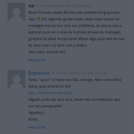
rui
6 de Novembro de 2005 às 16:13
Boas! Primeiro quero felicitar pelo exelente blog que tens
aqui
Em segundo gostei muito desta nova versao do
messeger mas eu tou com um problema, eu que so uso o
explorer para ver o mail do hotmail atraves do messeger,
gostaria de saber se e possivel alterar algo para este em vez
de abrir com o ie abrir com o firefox.
Sem outro assunto Rui
Responder
Reporter
6 de Novembro de 2005 às 16:50
Tento “sacar” o msn8 mas não consigo. Nem como beta
tester, quer através ho link
http://msn8.core-server.be/
Alguém pode dar uma dica, tendo em consideração que
sou um principiante?
Agradeço.
ADias
Responder