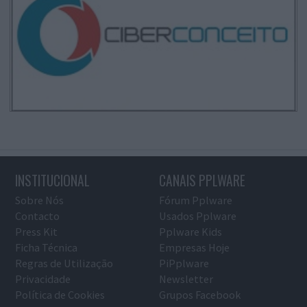
INSTITUCIONAL
CANAIS PPLWARE
Sobre Nós
Fórum Pplware
Contacto
Usados Pplware
Press Kit
Pplware Kids
Ficha Técnica
Empresas Hoje
Regras de Utilização
PiPplware
Privacidade
Newsletter
Política de Cookies
Grupos Facebook