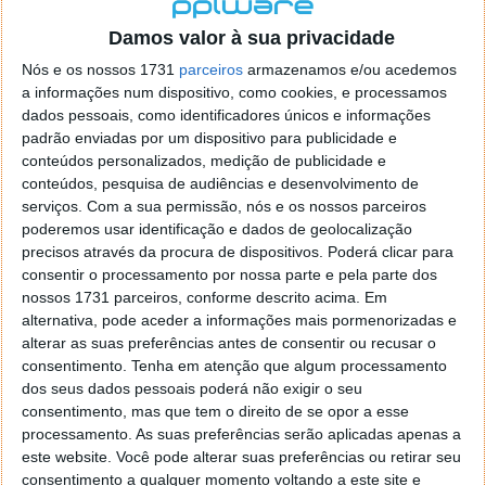
localizaçao referida n se encontra la nada k me permita por
o firefox como browser predefenido
Ja percorri o painel
Damos valor à sua privacidade
de control tudo e nada. Tou a comecar a desesperar, ate ja
Nós e os nossos 1731
parceiros
armazenamos e/ou acedemos
tentei apagar o explorer na tentativa de forçar o uso do
a informações num dispositivo, como cookies, e processamos
firefox mas em vao. Kaso te lembres de outra dica fico
dados pessoais, como identificadores únicos e informações
agradecido, caso contrario obrigado a mesma
padrão enviadas por um dispositivo para publicidade e
Responder
conteúdos personalizados, medição de publicidade e
conteúdos, pesquisa de audiências e desenvolvimento de
Vítor M.
serviços.
Com a sua permissão, nós e os nossos parceiros
7 de Novembro de 2005 às 01:39
poderemos usar identificação e dados de geolocalização
@Reporter
precisos através da procura de dispositivos. Poderá clicar para
Desculpa mas o link funciona. Seja como for segue por mail
consentir o processamento por nossa parte e pela parte dos
o MSn Messenger 8.
nossos 1731 parceiros, conforme descrito acima. Em
Responder
alternativa, pode aceder a informações mais pormenorizadas e
alterar as suas preferências antes de consentir ou recusar o
Vítor M.
7 de Novembro de 2005 às 11:21
consentimento.
Tenha em atenção que algum processamento
@Rui
dos seus dados pessoais poderá não exigir o seu
Tens de encontrar o que te falei. Faz da seguinte maneira,
consentimento, mas que tem o direito de se opor a esse
janela iniciar e no topo dessa janela com o botão direito do
processamento. As suas preferências serão aplicadas apenas a
rato faz propriedades. Depois no separador Menu ‘Iniciar’
este website. Você pode alterar suas preferências ou retirar seu
clica no botão ‘Personalizar’ aí encontrarás no separador
consentimento a qualquer momento voltando a este site e