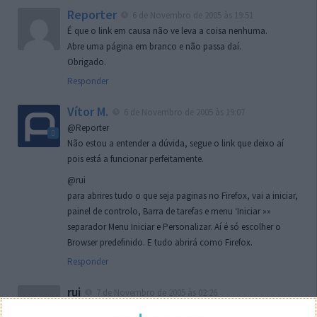
Reporter
6 de Novembro de 2005 às 19:51
É que o link em causa não ve leva a coisa nenhuma.
Abre uma página em branco e não passa daí.
Obrigado.
Responder
Vítor M.
6 de Novembro de 2005 às 19:07
@Reporter
Não estou a entender a dúvida, segue o link que deixo aí
pois está a funcionar perfeitamente.
@rui
para abrires tudo o que seja paginas no Firefox, vai a iniciar,
painel de controlo, Barra de tarefas e menu ‘Iniciar »»
separador Menu Iniciar e Personalizar. Aí é só escolher o
Browser predefinido. E tudo abrirá como Firefox.
Responder
rui
7 de Novembro de 2005 às 02:26
Boas outra vez. Desculpa tar te a chatear mas na