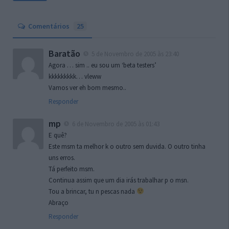
Comentários
25
Baratão
5 de Novembro de 2005 às 23:40
Agora … sim .. eu sou um ‘beta testers’
kkkkkkkkk… vleww
Vamos ver eh bom mesmo..
Responder
mp
6 de Novembro de 2005 às 01:43
E quê?
Este msm ta melhor k o outro sem duvida. O outro tinha
uns erros.
Tá perfeito msm.
Continua assim que um dia irás trabalhar p o msn.
Tou a brincar, tu n pescas nada
Abraço
Responder