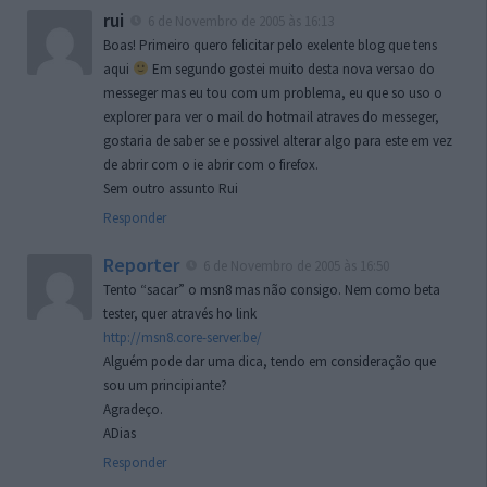
rui
6 de Novembro de 2005 às 16:13
Boas! Primeiro quero felicitar pelo exelente blog que tens
aqui
Em segundo gostei muito desta nova versao do
messeger mas eu tou com um problema, eu que so uso o
explorer para ver o mail do hotmail atraves do messeger,
gostaria de saber se e possivel alterar algo para este em vez
de abrir com o ie abrir com o firefox.
Sem outro assunto Rui
Responder
Reporter
6 de Novembro de 2005 às 16:50
Tento “sacar” o msn8 mas não consigo. Nem como beta
tester, quer através ho link
http://msn8.core-server.be/
Alguém pode dar uma dica, tendo em consideração que
sou um principiante?
Agradeço.
ADias
Responder