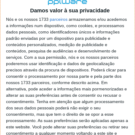
localizaçao referida n se encontra la nada k me permita por
o firefox como browser predefenido
Ja percorri o painel
Damos valor à sua privacidade
de control tudo e nada. Tou a comecar a desesperar, ate ja
Nós e os nossos 1733
parceiros
armazenamos e/ou acedemos
tentei apagar o explorer na tentativa de forçar o uso do
a informações num dispositivo, como cookies, e processamos
firefox mas em vao. Kaso te lembres de outra dica fico
dados pessoais, como identificadores únicos e informações
agradecido, caso contrario obrigado a mesma
padrão enviadas por um dispositivo para publicidade e
Responder
conteúdos personalizados, medição de publicidade e
conteúdos, pesquisa de audiências e desenvolvimento de
Vítor M.
serviços.
Com a sua permissão, nós e os nossos parceiros
7 de Novembro de 2005 às 01:39
poderemos usar identificação e dados de geolocalização
@Reporter
precisos através da procura de dispositivos. Poderá clicar para
Desculpa mas o link funciona. Seja como for segue por mail
consentir o processamento por nossa parte e pela parte dos
o MSn Messenger 8.
nossos 1733 parceiros, conforme descrito acima. Em
Responder
alternativa, pode aceder a informações mais pormenorizadas e
alterar as suas preferências antes de consentir ou recusar o
Vítor M.
7 de Novembro de 2005 às 11:21
consentimento.
Tenha em atenção que algum processamento
@Rui
dos seus dados pessoais poderá não exigir o seu
Tens de encontrar o que te falei. Faz da seguinte maneira,
consentimento, mas que tem o direito de se opor a esse
janela iniciar e no topo dessa janela com o botão direito do
processamento. As suas preferências serão aplicadas apenas a
rato faz propriedades. Depois no separador Menu ‘Iniciar’
este website. Você pode alterar suas preferências ou retirar seu
clica no botão ‘Personalizar’ aí encontrarás no separador
consentimento a qualquer momento voltando a este site e