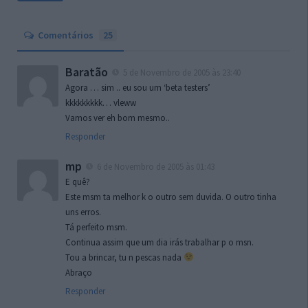
Comentários
25
Baratão
5 de Novembro de 2005 às 23:40
Agora … sim .. eu sou um ‘beta testers’
kkkkkkkkk… vleww
Vamos ver eh bom mesmo..
Responder
mp
6 de Novembro de 2005 às 01:43
E quê?
Este msm ta melhor k o outro sem duvida. O outro tinha
uns erros.
Tá perfeito msm.
Continua assim que um dia irás trabalhar p o msn.
Tou a brincar, tu n pescas nada
Abraço
Responder