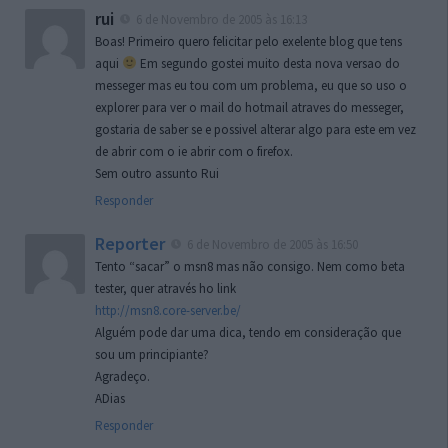
rui
6 de Novembro de 2005 às 16:13
Boas! Primeiro quero felicitar pelo exelente blog que tens
aqui
Em segundo gostei muito desta nova versao do
messeger mas eu tou com um problema, eu que so uso o
explorer para ver o mail do hotmail atraves do messeger,
gostaria de saber se e possivel alterar algo para este em vez
de abrir com o ie abrir com o firefox.
Sem outro assunto Rui
Responder
Reporter
6 de Novembro de 2005 às 16:50
Tento “sacar” o msn8 mas não consigo. Nem como beta
tester, quer através ho link
http://msn8.core-server.be/
Alguém pode dar uma dica, tendo em consideração que
sou um principiante?
Agradeço.
ADias
Responder