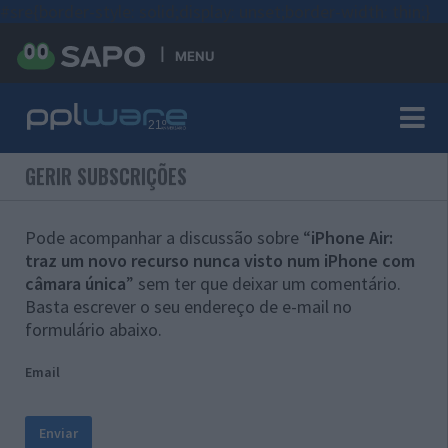
#sre{border-style: solid;display: unset;border-width: thin;}
MENU
GERIR SUBSCRIÇÕES
Pode acompanhar a discussão sobre “
iPhone Air:
traz um novo recurso nunca visto num iPhone com
câmara única
” sem ter que deixar um comentário.
Basta escrever o seu endereço de e-mail no
formulário abaixo.
Email