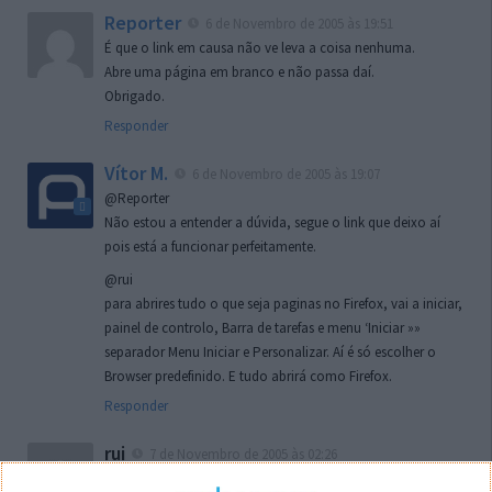
Reporter
6 de Novembro de 2005 às 19:51
É que o link em causa não ve leva a coisa nenhuma.
Abre uma página em branco e não passa daí.
Obrigado.
Responder
Vítor M.
6 de Novembro de 2005 às 19:07
@Reporter
Não estou a entender a dúvida, segue o link que deixo aí
pois está a funcionar perfeitamente.
@rui
para abrires tudo o que seja paginas no Firefox, vai a iniciar,
painel de controlo, Barra de tarefas e menu ‘Iniciar »»
separador Menu Iniciar e Personalizar. Aí é só escolher o
Browser predefinido. E tudo abrirá como Firefox.
Responder
rui
7 de Novembro de 2005 às 02:26
Boas outra vez. Desculpa tar te a chatear mas na