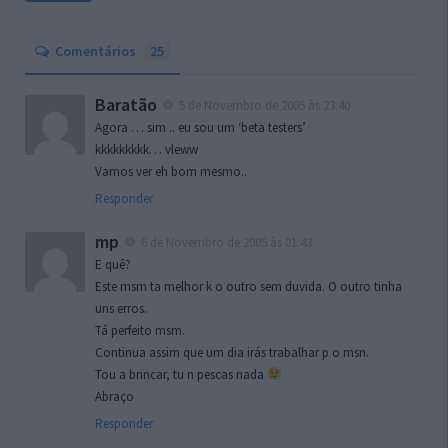
Comentários
25
Baratão
5 de Novembro de 2005 às 23:40
Agora … sim .. eu sou um ‘beta testers’
kkkkkkkkk… vleww
Vamos ver eh bom mesmo..
Responder
mp
6 de Novembro de 2005 às 01:43
E quê?
Este msm ta melhor k o outro sem duvida. O outro tinha
uns erros.
Tá perfeito msm.
Continua assim que um dia irás trabalhar p o msn.
Tou a brincar, tu n pescas nada
Abraço
Responder