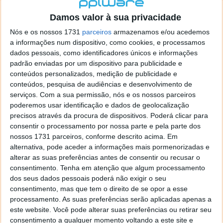
localizaçao referida n se encontra la nada k me permita por
o firefox como browser predefenido
Ja percorri o painel
Damos valor à sua privacidade
de control tudo e nada. Tou a comecar a desesperar, ate ja
Nós e os nossos 1731
parceiros
armazenamos e/ou acedemos
tentei apagar o explorer na tentativa de forçar o uso do
a informações num dispositivo, como cookies, e processamos
firefox mas em vao. Kaso te lembres de outra dica fico
dados pessoais, como identificadores únicos e informações
agradecido, caso contrario obrigado a mesma
padrão enviadas por um dispositivo para publicidade e
Responder
conteúdos personalizados, medição de publicidade e
conteúdos, pesquisa de audiências e desenvolvimento de
Vítor M.
serviços.
Com a sua permissão, nós e os nossos parceiros
7 de Novembro de 2005 às 01:39
poderemos usar identificação e dados de geolocalização
@Reporter
precisos através da procura de dispositivos. Poderá clicar para
Desculpa mas o link funciona. Seja como for segue por mail
consentir o processamento por nossa parte e pela parte dos
o MSn Messenger 8.
nossos 1731 parceiros, conforme descrito acima. Em
Responder
alternativa, pode aceder a informações mais pormenorizadas e
alterar as suas preferências antes de consentir ou recusar o
Vítor M.
7 de Novembro de 2005 às 11:21
consentimento.
Tenha em atenção que algum processamento
@Rui
dos seus dados pessoais poderá não exigir o seu
Tens de encontrar o que te falei. Faz da seguinte maneira,
consentimento, mas que tem o direito de se opor a esse
janela iniciar e no topo dessa janela com o botão direito do
processamento. As suas preferências serão aplicadas apenas a
rato faz propriedades. Depois no separador Menu ‘Iniciar’
este website. Você pode alterar suas preferências ou retirar seu
clica no botão ‘Personalizar’ aí encontrarás no separador
consentimento a qualquer momento voltando a este site e