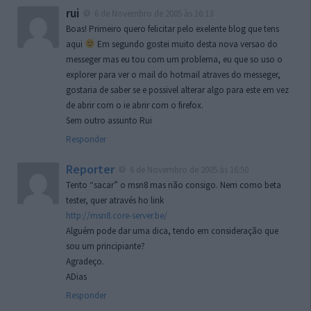
rui
6 de Novembro de 2005 às 16:13
Boas! Primeiro quero felicitar pelo exelente blog que tens
aqui
Em segundo gostei muito desta nova versao do
messeger mas eu tou com um problema, eu que so uso o
explorer para ver o mail do hotmail atraves do messeger,
gostaria de saber se e possivel alterar algo para este em vez
de abrir com o ie abrir com o firefox.
Sem outro assunto Rui
Responder
Reporter
6 de Novembro de 2005 às 16:50
Tento “sacar” o msn8 mas não consigo. Nem como beta
tester, quer através ho link
http://msn8.core-server.be/
Alguém pode dar uma dica, tendo em consideração que
sou um principiante?
Agradeço.
ADias
Responder