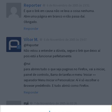
Reporter
6 de Novembro de 2005 às 19:51
É que o link em causa não ve leva a coisa nenhuma.
Abre uma página em branco e não passa daí.
Obrigado.
Responder
Vítor M.
6 de Novembro de 2005 às 19:07
@Reporter
Não estou a entender a dúvida, segue o link que deixo aí
pois está a funcionar perfeitamente.
@rui
para abrires tudo o que seja paginas no Firefox, vai a iniciar,
painel de controlo, Barra de tarefas e menu ‘Iniciar »»
separador Menu Iniciar e Personalizar. Aí é só escolher o
Browser predefinido. E tudo abrirá como Firefox.
Responder
rui
7 de Novembro de 2005 às 02:26
Boas outra vez. Desculpa tar te a chatear mas na